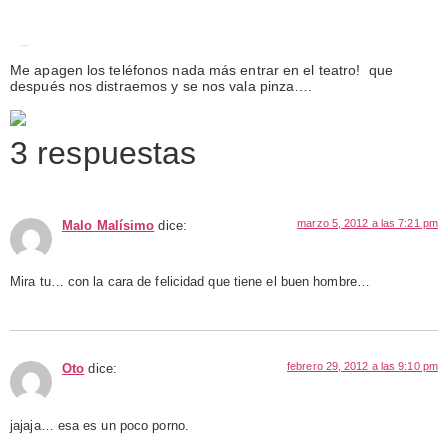
Ese teléfono
Me apagen los teléfonos nada más entrar en el teatro! que
después nos distraemos y se nos vala pinza….
Fotografia, Cámaras
3 respuestas
marzo 5, 2012 a las 7:21 pm
Malo Malísimo
dice:
Mira tu… con la cara de felicidad que tiene el buen hombre…
febrero 29, 2012 a las 9:10 pm
Oto
dice:
jajaja… esa es un poco porno.