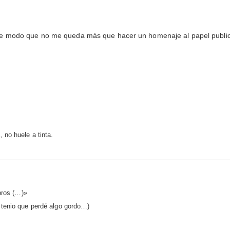
, de modo que no me queda más que hacer un homenaje al papel publi
no huele a tinta.
bros (…)»
 tenio que perdé algo gordo…)