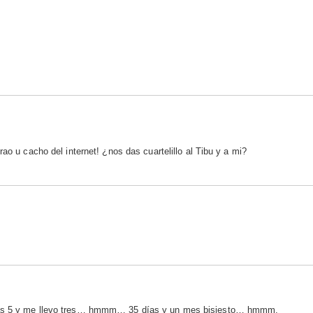
ao u cacho del internet! ¿nos das cuartelillo al Tibu y a mi?
 más 5 y me llevo tres… hmmm… 35 días y un mes bisiesto… hmmm.