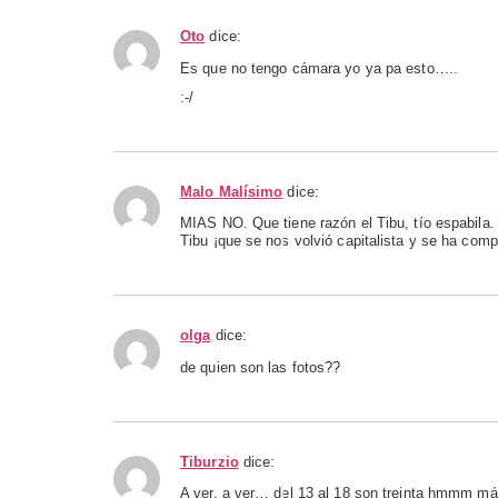
Oto
dice:
Es que no tengo cámara yo ya pa esto…..
:-/
Malo Malísimo
dice:
MIAS NO. Que tiene razón el Tibu, tío espabila.
Tibu ¡que se nos volvió capitalista y se ha compr
olga
dice:
de quien son las fotos??
Tiburzio
dice:
A ver, a ver… del 13 al 18 son treinta hmmm