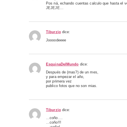
Pos ná, echando cuentas calculo que hasta el v
JEJEJE…
Tiburzio
dice:
Joooodeeee
EsquinaDelMundo
dice:
Después de (mas?) de un mes,
y para empezar el año,
por primera vez
publico fotos que no son mias.
Tiburzio
dice:
…coño….
…coño!!!