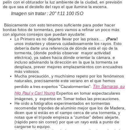
pelín con el obturador la luz ambiente de la ciudad, en previsión
de que sea el destello del rayo el que ilumine la escena.
Imagen sin tratar : 20″ f:11 100 ISO
Básicamente con esto tenemos suficiente para poder hacer
bonitas fotos de tormentas, pero vamos a refinar un poco más
con algunos consejos que puedan ayudarte:
Lo Primero es no dejarte llevar por las prisas….
¡Para!
unos instantes y observa cuidadosamente los rayos. Esto
debería darte una referencia de dónde está el ojo de la
tormenta, (donde podrás observar mayor actividad
eléctrica), ya sabes hacia dónde orientar la cámara. e
incluso adivinando la dirección en la que la tormenta se
desplaza, prever mejores emplazamientos con encuadres
más vistosos.
Mucha precaución, y muchísimo repeto por los fenómenos
naturales, precisamente este verano en el que hemos
Tim Samaras, su
perdido a tres expertos “Cazatormentas”.
hijo Paul y Carl Young
Expertos en tomar espectaculares
imágenes, y expertos en Tomar todas las precauciones.
He oído a fotógrafos experimentados en tormentas
recomendar trípodes de aluminio mejor que los de Madera,
dicen que si estás en el campo cerca de una tormenta, y
notas que el trìpode empieza a “zumbar” debes alejarte,
(rápido pero sin correr) por que un rayo está a punto de
cargarse tu equipo.