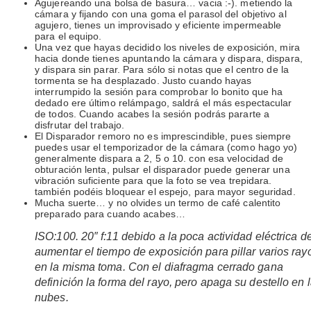
Agujereando una bolsa de basura… vacia :-). metiendo la
cámara y fijando con una goma el parasol del objetivo al
agujero, tienes un improvisado y eficiente impermeable
para el equipo.
Una vez que hayas decidido los niveles de exposición, mira
hacia donde tienes apuntando la cámara y dispara, dispara,
y dispara sin parar. Para sólo si notas que el centro de la
tormenta se ha desplazado. Justo cuando hayas
interrumpido la sesión para comprobar lo bonito que ha
dedado ere último relámpago, saldrá el más espectacular
de todos. Cuando acabes la sesión podrás pararte a
disfrutar del trabajo.
El Disparador remoro no es imprescindible, pues siempre
puedes usar el temporizador de la cámara (como hago yo)
generalmente dispara a 2, 5 o 10. con esa velocidad de
obturación lenta, pulsar el disparador puede generar una
vibración suficiente para que la foto se vea trepidara.
también podéis bloquear el espejo, para mayor seguridad.
Mucha suerte… y no olvides un termo de café calentito
preparado para cuando acabes…
ISO:100. 20″ f:11 debido a la poca actividad eléctrica d
aumentar el tiempo de exposición para pillar varios ray
en la misma toma. Con el diafragma cerrado gana
definición la forma del rayo, pero apaga su destello en 
nubes.