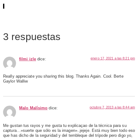
HOWTO, How To, Storm, fotografia, photo, cámara, técnica,
tormentas, rayos,
Tutorial
3 respuestas
enero 17, 2021 a las 8:21 pm
filmi izle
dice:
Really appreciate you sharing this blog. Thanks Again. Cool. Berte
Gaylor Walliw
octubre 7, 2013 a las 8:44 am
Malo Malísimo
dice:
Me gustan tus rayos y me gusta tu explicaçao de la técnica para su
captura…»suerte que sólo es la imagen»..jejeje. Está muy bien todo eso
que has dicho de la seguridad y del tembleque del trípode pero digo yo,