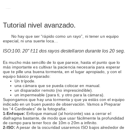
Cómo fotografiar tormentas
Tutorial nivel avanzado.
No hay que ser “rápido como un rayo”, ni tener un equipo
especial, ni una suerte loca…
ISO:100. 20″ f:11 dos rayos destellaron durante los 20 seg.
Es mucho más sencillo de lo que parece, hasta el punto que lo
más importante es cultivar la paciencia necesaria para esperar
que te pille una buena tormenta, en el lugar apropiado, y con el
equipo básico preparado:
Un trípode.
una cámara que se pueda colocar en manual.
un disparador remoto (no imprescindible).
un impermeable (para ti, y otro para la cámara).
Supongamos que hay una tormenta y que ya estás con el equipo
indicado en un buen puesto de observación. Vamos a Preparar
los “4 Cardinales” de la fotografía:
1-Enfoque:
Enfoque manual (al horizonte) vas a cerrar el
diafragma bastante, de modo que usar fácilmente la profundidad
de campo para tener foco de 10m o 20m a infinito.
2-ISO:
A pesar de la oscuridad usaremos ISO bajos alrededor de