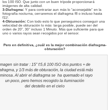
los 100 ISO. Que junto con un buen trípode proporcionará
imágenes de alta calidad.
3-Diafragma:
Y para contrariar aun más lo “aconsejable” en la
fotografía nocturna, cerraremos el diafragma f8 o incluso hasta
f11!.
4-Obturación:
Con todo esto lo que perseguimos conseguir una
velocidad de obturación lo más larga posible, puede ser del
orden de 20”, 30” incluso 1 Minuto. Más que suficiente para que
uno o varios rayos sean recogidos por el sensor.
Pero en definitiva, ¿cuál es la mejor combinación diafragma-
obturación?
Imagen sin tratar : 15″ f:5,6 100 ISO dos puntos + de
afragma, y 1/3 más de obturación, la ciudad está más
uminosa. Al abrir el diafragma se ha quemado el rayo
un poco, pero hemos recogido la iluminación
del destello en el cielo