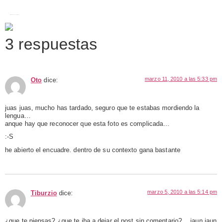
taller de danzas sagradas
3 respuestas
marzo 11, 2010 a las 5:33 pm
Oto
dice:
juas juas, mucho has tardado, seguro que te estabas mordiendo la
lengua…
anque hay que reconocer que esta foto es complicada…
:-S
he abierto el encuadre. dentro de su contexto gana bastante
marzo 5, 2010 a las 5:14 pm
Tiburzio
dice:
¿que te piensas? ¿que te iba a dejar el post sin comentario?… jaun jaun