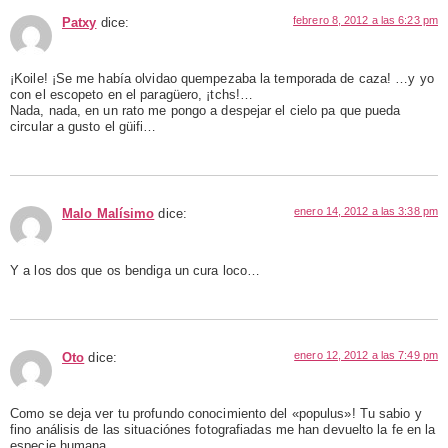
febrero 8, 2012 a las 6:23 pm
Patxy
dice:
¡Koile! ¡Se me había olvidao quempezaba la temporada de caza! …y yo
con el escopeto en el paragüero, ¡tchs!…
Nada, nada, en un rato me pongo a despejar el cielo pa que pueda
circular a gusto el güifi…
enero 14, 2012 a las 3:38 pm
Malo Malísimo
dice:
Y a los dos que os bendiga un cura loco…
enero 12, 2012 a las 7:49 pm
Oto
dice:
Como se deja ver tu profundo conocimiento del «populus»! Tu sabio y
fino análisis de las situaciónes fotografiadas me han devuelto la fe en la
especie humana.