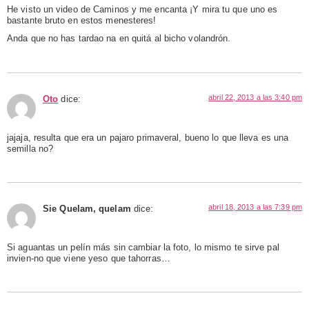
He visto un video de Caminos y me encanta ¡Y mira tu que uno es
bastante bruto en estos menesteres!
Anda que no has tardao na en quitá al bicho volandrón.
abril 22, 2013 a las 3:40 pm
Oto
dice:
jajaja, resulta que era un pajaro primaveral, bueno lo que lleva es una
semilla no?
abril 18, 2013 a las 7:39 pm
Sie Quelam, quelam
dice:
Si aguantas un pelín más sin cambiar la foto, lo mismo te sirve pal
invien-no que viene yeso que tahorras…