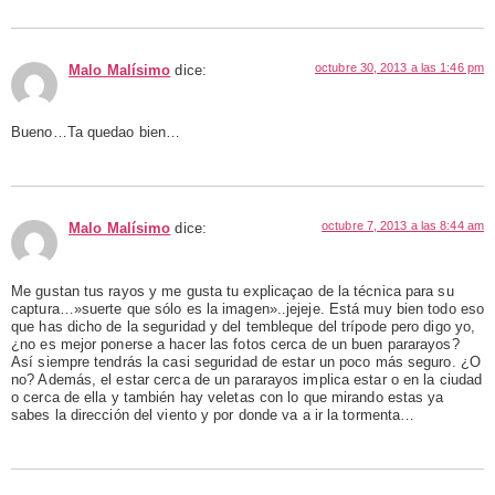
octubre 30, 2013 a las 1:46 pm
Malo Malísimo
dice:
Bueno…Ta quedao bien…
octubre 7, 2013 a las 8:44 am
Malo Malísimo
dice:
Me gustan tus rayos y me gusta tu explicaçao de la técnica para su
captura…»suerte que sólo es la imagen»..jejeje. Está muy bien todo eso
que has dicho de la seguridad y del tembleque del trípode pero digo yo,
¿no es mejor ponerse a hacer las fotos cerca de un buen pararayos?
Así siempre tendrás la casi seguridad de estar un poco más seguro. ¿O
no? Además, el estar cerca de un pararayos implica estar o en la ciudad
o cerca de ella y también hay veletas con lo que mirando estas ya
sabes la dirección del viento y por donde va a ir la tormenta…