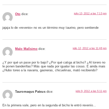
julio 13, 2012 a las 7:13 pm
Oto
dice:
jajaja lo de «revenio» no es un término muy taurino, pero sentiende
julio 12, 2012 a las 11:48 pm
Malo Malísimo
dice:
¿Y por qué un pase por lo bajo? ¿Por qué catiga al bicho? ¿Al torero no
le ponen banderillas? Más que nada por igualar las cosas. E ainda mais
¿Hubo toreo a la navarra, gaoneras, chicuelinas, mató recibiendo?
julio 9, 2012 a las 5:11 pm
Tauromaqus Patxus
dice:
En la primera vale, pero en la segunda el bicho le entró revenío…