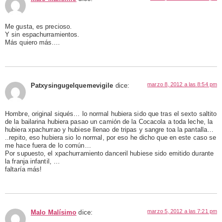
Me gusta, es precioso.
Y sin espachurramientos.
Más quiero más….
marzo 8, 2012 a las 8:54 pm
Patxysingugelquemevigile
dice:
Hombre, original siqués… lo normal hubiera sido que tras el sexto saltito
de la bailarina hubiera pasao un camión de la Cocacola a toda leche, la
hubiera xpachurrao y hubiese llenao de tripas y sangre toa la pantalla…
..repito, eso hubiera sio lo normal, por eso he dicho que en este caso se
me hace fuera de lo común…
Por supuesto, el xpachurramiento danceril hubiese sido emitido durante
la franja infantil, …
faltaría más!
marzo 5, 2012 a las 7:21 pm
Malo Malísimo
dice: