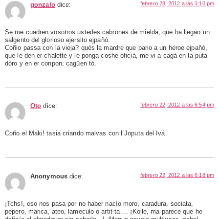
febrero 28, 2012 a las 3:10 pm
gonzalo
dice:
Se me cuadren vosotros ustedes cabrones de mielda, que ha llegao un
salgento del glorioso ejersito ejpañó.
Coñio passa con la vieja? qués la mardre que pario a un heroe ejpañó,
que le den er chalette y le ponga coshe oficiá, me vi a cagá en la puta
dòro y en er conpon, cagüen tó.
febrero 22, 2012 a las 6:54 pm
Oto
dice:
Coño el Maki! tasia criando malvas con l´Joputa del Ivá.
febrero 22, 2012 a las 6:18 pm
Anonymous
dice:
¡Tchs!, eso nos pasa por no haber nacío moro, caradura, sociata,
pepero, marica, ateo, lameculo o artit-ta…. ¡Koile, ma parece que he