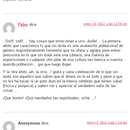
enero 10, 2012 a las 12:06 pm
Patxy
dice:
..Sniff, sniff,… hay cosas que emocionan a uno, ¡koile!… La primera
afoto que caracteriza lo que sin duda es una avalancha poblacional de
género mayoritariamente femenino que se ufana y agolpa para entrar
presurosa en lo que sin duda será una Libreria, una Galería de
exposiciones o cualquier otro pilar de esa cultura tan básica a nuestra
querida población… ¡pa que luego digan…
Y la otra afoto ¡ah, la otra…! grata y sana celebración de lo que sin
duda son aquellos que saben que el dinero no lo es todo y pese a que
no les ha tocao ni un puto duro en la lotería celebran que tienen salud
(física y psiquica) y saben ver y apreciar el verdadero valor de las
cosas….
¡Que bonito! ¡Que navidades tan espirituales, oche….!
enero 4, 2012 a las 1:18 am
Anonymous
dice: