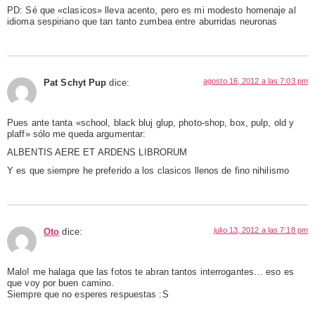
PD: Sé que «clasicos» lleva acento, pero es mi modesto homenaje al
idioma sespiriano que tan tanto zumbea entre aburridas neuronas
agosto 16, 2012 a las 7:03 pm
Pat Schyt Pup
dice:
Pues ante tanta «school, black bluj glup, photo-shop, box, pulp, old y
plaff» sólo me queda argumentar:
ALBENTIS AERE ET ARDENS LIBRORUM
Y es que siempre he preferido a los clasicos llenos de fino nihilismo
julio 13, 2012 a las 7:18 pm
Oto
dice:
Malo! me halaga que las fotos te abran tantos interrogantes… eso es
que voy por buen camino.
Siempre que no esperes respuestas :S