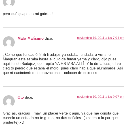
pero qué guapo es mi gatete!!
noviembre 19, 2011 a las 7:04 pm
Malo Malísimo
dice:
¿Como que fundación? Si Badajoz ya estaba fundada, a ver si el
Marguan este estaba hasta el culo de fumar yerba y claro, dijo pues
aquí fundo Badajoz, que repito YA ESTABA ALLÍ. Y lo de la luss, claro
ciegito perdío que estaba el moro, pues claro había que alumbrarde. Así
que ni nacimientos ni renovaciones, colocón de coxones.
noviembre 10, 2011 a las 9:07 pm
Oto
dice:
Gracias, gracias , may, un placer verte x aqui, ya que me consta que
cuando un entrada no te gusta, no das señales. (sincera a la par que
prudente) xD