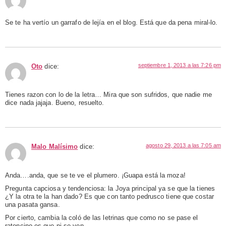
Se te ha vertío un garrafo de lejía en el blog. Está que da pena miral-lo.
septiembre 1, 2013 a las 7:26 pm
Oto
dice:
Tienes razon con lo de la letra… Mira que son sufridos, que nadie me
dice nada jajaja. Bueno, resuelto.
agosto 29, 2013 a las 7:05 am
Malo Malísimo
dice:
Anda….anda, que se te ve el plumero. ¡Guapa está la moza!
Pregunta capciosa y tendenciosa: la Joya principal ya se que la tienes
¿Y la otra te la han dado? Es que con tanto pedrusco tiene que costar
una pasata gansa.
Por cierto, cambia la coló de las letrinas que como no se pase el
ratoncino es que ni se ven.