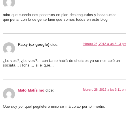
mira que cuando nos ponemos en plan deslenguados y bocasucias…
que pena, con lo de gente bien que somos todos en este blog
febrero 28, 2012 a las 8:13 pm
Patxy (ex-google)
dice:
¿Lo ves?, ¿Lo ves?… con tanto hablá de chorisos ya se nos coló un
sociata… ¡Tchs!… si ej que…
febrero 28, 2012 a las 3:11 pm
Malo Malísimo
dice:
Que soy yo, quel pegñetero ninio se má colao por tol medio.