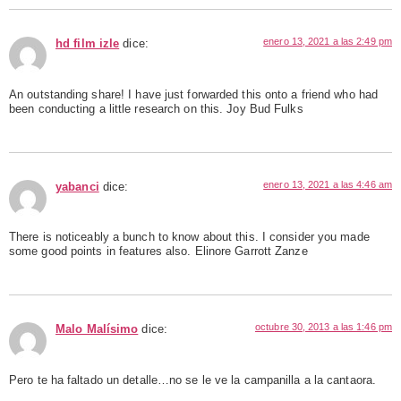
enero 13, 2021 a las 2:49 pm
hd film izle
dice:
An outstanding share! I have just forwarded this onto a friend who had
been conducting a little research on this. Joy Bud Fulks
enero 13, 2021 a las 4:46 am
yabanci
dice:
There is noticeably a bunch to know about this. I consider you made
some good points in features also. Elinore Garrott Zanze
octubre 30, 2013 a las 1:46 pm
Malo Malísimo
dice:
Pero te ha faltado un detalle…no se le ve la campanilla a la cantaora.