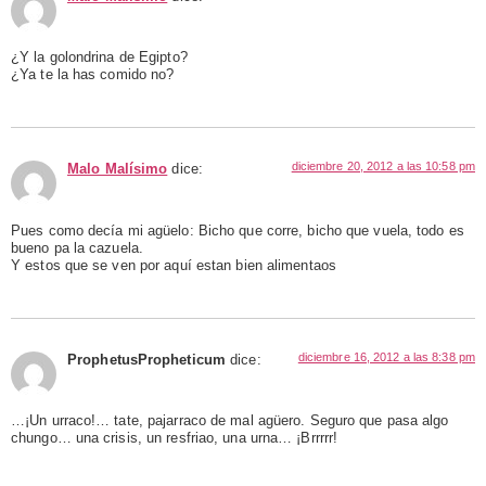
¿Y la golondrina de Egipto?
¿Ya te la has comido no?
diciembre 20, 2012 a las 10:58 pm
Malo Malísimo
dice:
Pues como decía mi agüelo: Bicho que corre, bicho que vuela, todo es
bueno pa la cazuela.
Y estos que se ven por aquí estan bien alimentaos
diciembre 16, 2012 a las 8:38 pm
ProphetusPropheticum
dice:
…¡Un urraco!… tate, pajarraco de mal agüero. Seguro que pasa algo
chungo… una crisis, un resfriao, una urna… ¡Brrrrr!