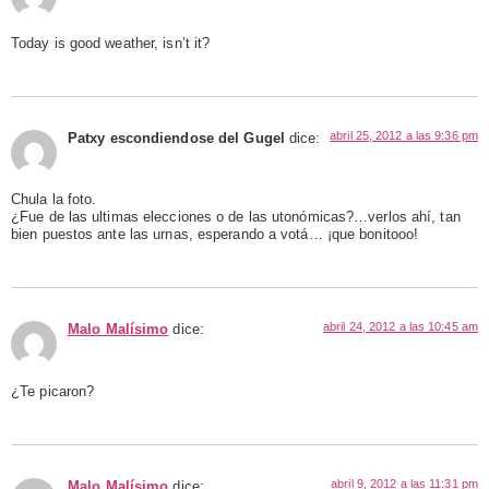
Today is good weather, isn’t it?
abril 25, 2012 a las 9:36 pm
Patxy escondiendose del Gugel
dice:
Chula la foto.
¿Fue de las ultimas elecciones o de las utonómicas?…verlos ahí, tan
bien puestos ante las urnas, esperando a votá… ¡que bonitooo!
abril 24, 2012 a las 10:45 am
Malo Malísimo
dice:
¿Te picaron?
abril 9, 2012 a las 11:31 pm
Malo Malísimo
dice: