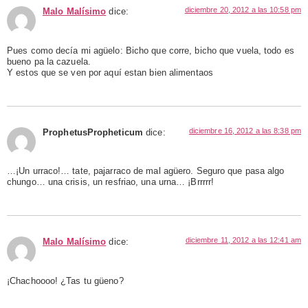
diciembre 20, 2012 a las 10:58 pm
Malo Malísimo
dice:
Pues como decía mi agüelo: Bicho que corre, bicho que vuela, todo es
bueno pa la cazuela.
Y estos que se ven por aquí estan bien alimentaos
diciembre 16, 2012 a las 8:38 pm
ProphetusPropheticum
dice:
…¡Un urraco!… tate, pajarraco de mal agüero. Seguro que pasa algo
chungo… una crisis, un resfriao, una urna… ¡Brrrrr!
diciembre 11, 2012 a las 12:41 am
Malo Malísimo
dice:
¡Chachoooo! ¿Tas tu güeno?