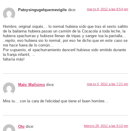
marzo 8, 2012 a las 8:54 pm
Patxysingugelquemevigile
dice:
Hombre, original siqués… lo normal hubiera sido que tras el sexto saltito
de la bailarina hubiera pasao un camión de la Cocacola a toda leche, la
hubiera xpachurrao y hubiese llenao de tripas y sangre toa la pantalla…
..repito, eso hubiera sio lo normal, por eso he dicho que en este caso se
me hace fuera de lo común…
Por supuesto, el xpachurramiento danceril hubiese sido emitido durante
la franja infantil, …
faltaría más!
marzo 5, 2012 a las 7:21 pm
Malo Malísimo
dice:
Mira tu… con la cara de felicidad que tiene el buen hombre…
febrero 29, 2012 a las 9:10 pm
Oto
dice: