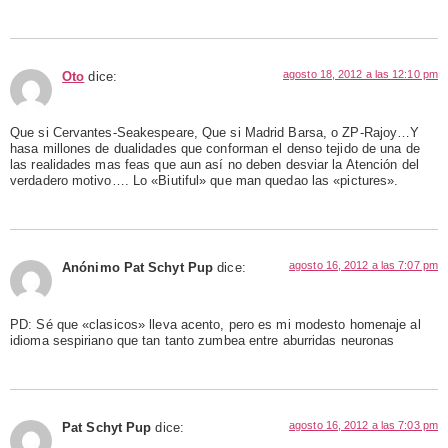
agosto 18, 2012 a las 12:10 pm
Oto
dice:
Que si Cervantes-Seakespeare, Que si Madrid Barsa, o ZP-Rajoy…Y
hasa millones de dualidades que conforman el denso tejido de una de
las realidades mas feas que aun así no deben desviar la Atención del
verdadero motivo…. Lo «Biutiful» que man quedao las «pictures».
agosto 16, 2012 a las 7:07 pm
Anónimo Pat Schyt Pup
dice:
PD: Sé que «clasicos» lleva acento, pero es mi modesto homenaje al
idioma sespiriano que tan tanto zumbea entre aburridas neuronas
agosto 16, 2012 a las 7:03 pm
Pat Schyt Pup
dice: