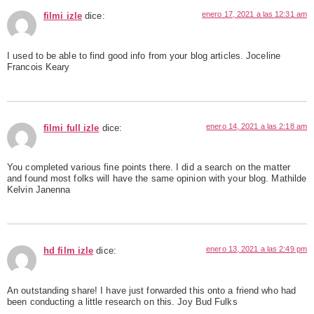
enero 17, 2021 a las 12:31 am
filmi izle
dice:
I used to be able to find good info from your blog articles. Joceline
Francois Keary
enero 14, 2021 a las 2:18 am
filmi full izle
dice:
You completed various fine points there. I did a search on the matter
and found most folks will have the same opinion with your blog. Mathilde
Kelvin Janenna
enero 13, 2021 a las 2:49 pm
hd film izle
dice:
An outstanding share! I have just forwarded this onto a friend who had
been conducting a little research on this. Joy Bud Fulks