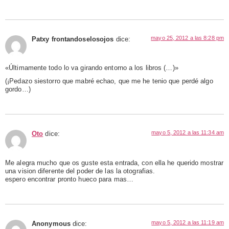
mayo 25, 2012 a las 8:28 pm
Patxy frontandoselosojos
dice:
«Últimamente todo lo va girando entorno a los libros (…)»
(¡Pedazo siestorro que mabré echao, que me he tenio que perdé algo
gordo…)
mayo 5, 2012 a las 11:34 am
Oto
dice:
Me alegra mucho que os guste esta entrada, con ella he querido mostrar
una vision diferente del poder de las la otografias.
espero encontrar pronto hueco para mas…
mayo 5, 2012 a las 11:19 am
Anonymous
dice: