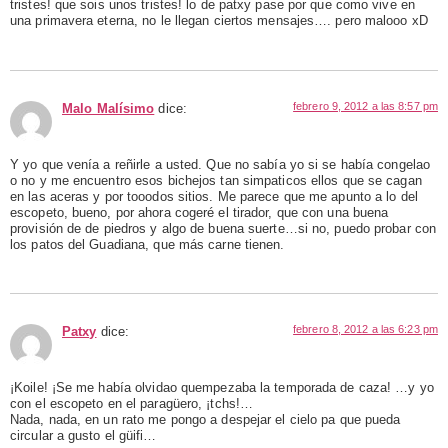
tristes! que sois unos tristes! lo de patxy pase por que como vive en
una primavera eterna, no le llegan ciertos mensajes…. pero malooo xD
febrero 9, 2012 a las 8:57 pm
Malo Malísimo
dice:
Y yo que venía a reñirle a usted. Que no sabía yo si se había congelao
o no y me encuentro esos bichejos tan simpaticos ellos que se cagan
en las aceras y por tooodos sitios. Me parece que me apunto a lo del
escopeto, bueno, por ahora cogeré el tirador, que con una buena
provisión de de piedros y algo de buena suerte…si no, puedo probar con
los patos del Guadiana, que más carne tienen.
febrero 8, 2012 a las 6:23 pm
Patxy
dice:
¡Koile! ¡Se me había olvidao quempezaba la temporada de caza! …y yo
con el escopeto en el paragüero, ¡tchs!…
Nada, nada, en un rato me pongo a despejar el cielo pa que pueda
circular a gusto el güifi…