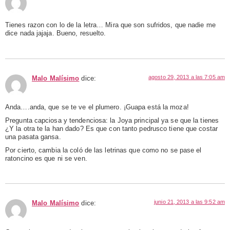
Tienes razon con lo de la letra… Mira que son sufridos, que nadie me
dice nada jajaja. Bueno, resuelto.
agosto 29, 2013 a las 7:05 am
Malo Malísimo
dice:
Anda….anda, que se te ve el plumero. ¡Guapa está la moza!
Pregunta capciosa y tendenciosa: la Joya principal ya se que la tienes
¿Y la otra te la han dado? Es que con tanto pedrusco tiene que costar
una pasata gansa.
Por cierto, cambia la coló de las letrinas que como no se pase el
ratoncino es que ni se ven.
junio 21, 2013 a las 9:52 am
Malo Malísimo
dice: