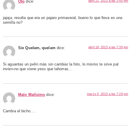
abril 22, 2013 a las 3:40 pm
Oto
dice:
jajaja, resulta que era un pajaro primaveral, bueno lo que lleva es una
semilla no?
abril 18, 2013 a las 7:39 pm
Sie Quelam, quelam
dice:
Si aguantas un pelín más sin cambiar la foto, lo mismo te sirve pal
invien-no que viene yeso que tahorras…
marzo 5, 2013 a las 7:28 pm
Malo Malísimo
dice:
Cambia el bicho….