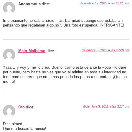
diciembre 12, 2011 a las 11:21 am
Anonymous
dice:
Impresionante,no cabía nadie más. La mitad supongo que estaba allí
pensando que regalaban algo,no?. Una foto estupenda, INTRIGANTE!
diciembre 3, 2011 a las 11:28 pm
Malo Malísimo
dice:
Yaaa… y voy y me lo creo. Bueno, como está delante la «otra» lo daré
por bueno, pero hasta no vea que yo al minino en toda su integridad no
terminaré de creer que no le has pegado las patas a un carton. ¡Que no
me fio!
diciembre 3, 2011 a las 2:27 pm
Oto
dice:
Disclaimed.
Que me bscais la ruinaa!