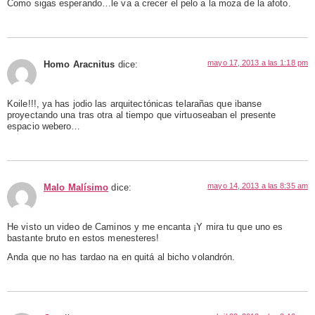
Como sigas esperando…le va a crecer el pelo a la moza de la afoto.
mayo 17, 2013 a las 1:18 pm
Homo Aracnitus
dice:
Koile!!!, ya has jodio las arquitectónicas telarañas que ibanse
proyectando una tras otra al tiempo que virtuoseaban el presente
espacio webero…
mayo 14, 2013 a las 8:35 am
Malo Malísimo
dice:
He visto un video de Caminos y me encanta ¡Y mira tu que uno es
bastante bruto en estos menesteres!
Anda que no has tardao na en quitá al bicho volandrón.