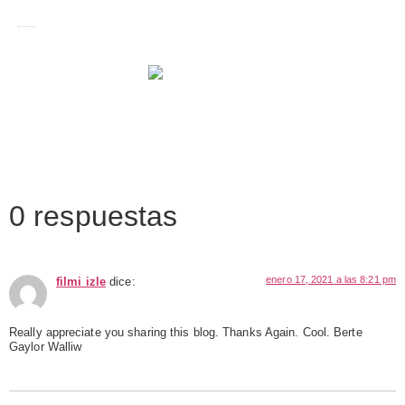
Images tagged "piraguismo"
0 respuestas
enero 17, 2021 a las 8:21 pm
filmi izle
dice:
Really appreciate you sharing this blog. Thanks Again. Cool. Berte
Gaylor Walliw