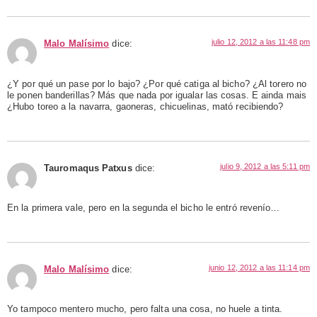
julio 12, 2012 a las 11:48 pm
Malo Malísimo
dice:
¿Y por qué un pase por lo bajo? ¿Por qué catiga al bicho? ¿Al torero no
le ponen banderillas? Más que nada por igualar las cosas. E ainda mais
¿Hubo toreo a la navarra, gaoneras, chicuelinas, mató recibiendo?
julio 9, 2012 a las 5:11 pm
Tauromaqus Patxus
dice:
En la primera vale, pero en la segunda el bicho le entró revenío…
junio 12, 2012 a las 11:14 pm
Malo Malísimo
dice:
Yo tampoco mentero mucho, pero falta una cosa, no huele a tinta.