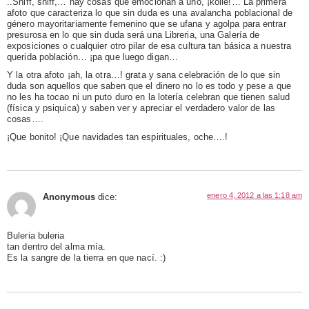
..Sniff, sniff,… hay cosas que emocionan a uno, ¡koile!… La primera
afoto que caracteriza lo que sin duda es una avalancha poblacional de
género mayoritariamente femenino que se ufana y agolpa para entrar
presurosa en lo que sin duda será una Libreria, una Galería de
exposiciones o cualquier otro pilar de esa cultura tan básica a nuestra
querida población… ¡pa que luego digan…
Y la otra afoto ¡ah, la otra…! grata y sana celebración de lo que sin
duda son aquellos que saben que el dinero no lo es todo y pese a que
no les ha tocao ni un puto duro en la lotería celebran que tienen salud
(física y psiquica) y saben ver y apreciar el verdadero valor de las
cosas….
¡Que bonito! ¡Que navidades tan espirituales, oche….!
enero 4, 2012 a las 1:18 am
Anonymous
dice:
Buleria buleria
tan dentro del alma mía.
Es la sangre de la tierra en que nací. :)