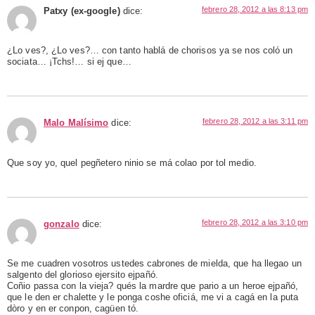
febrero 28, 2012 a las 8:13 pm
Patxy (ex-google)
dice:
¿Lo ves?, ¿Lo ves?… con tanto hablá de chorisos ya se nos coló un
sociata… ¡Tchs!… si ej que…
febrero 28, 2012 a las 3:11 pm
Malo Malísimo
dice:
Que soy yo, quel pegñetero ninio se má colao por tol medio.
febrero 28, 2012 a las 3:10 pm
gonzalo
dice:
Se me cuadren vosotros ustedes cabrones de mielda, que ha llegao un
salgento del glorioso ejersito ejpañó.
Coñio passa con la vieja? qués la mardre que pario a un heroe ejpañó,
que le den er chalette y le ponga coshe oficiá, me vi a cagá en la puta
dòro y en er conpon, cagüen tó.