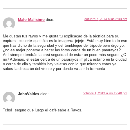
octubre 7, 2013 a las 8:44 am
Malo Malísimo
dice:
Me gustan tus rayos y me gusta tu explicaçao de la técnica para su
captura…»suerte que sólo es la imagen»..jejeje. Está muy bien todo eso
que has dicho de la seguridad y del tembleque del trípode pero digo yo,
¿no es mejor ponerse a hacer las fotos cerca de un buen pararayos?
Así siempre tendrás la casi seguridad de estar un poco más seguro. ¿O
no? Además, el estar cerca de un pararayos implica estar o en la ciudad
o cerca de ella y también hay veletas con lo que mirando estas ya
sabes la dirección del viento y por donde va a ir la tormenta…
octubre 1, 2013 a las 12:48 pm
JohnValdex
dice:
Tchs!, seguro que luego el café sabe a Rayos.