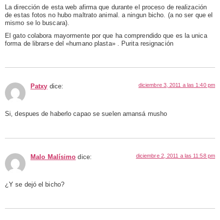
La dirección de esta web afirma que durante el proceso de realización
de estas fotos no hubo maltrato animal. a ningun bicho. (a no ser que el
mismo se lo buscara).
El gato colabora mayormente por que ha comprendido que es la unica
forma de librarse del «humano plasta» . Purita resignación
diciembre 3, 2011 a las 1:40 pm
Patxy
dice:
Si, despues de haberlo capao se suelen amansá musho
diciembre 2, 2011 a las 11:58 pm
Malo Malísimo
dice:
¿Y se dejó el bicho?