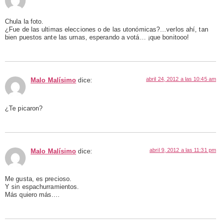
Chula la foto.
¿Fue de las ultimas elecciones o de las utonómicas?…verlos ahí, tan
bien puestos ante las urnas, esperando a votá… ¡que bonitooo!
abril 24, 2012 a las 10:45 am
Malo Malísimo
dice:
¿Te picaron?
abril 9, 2012 a las 11:31 pm
Malo Malísimo
dice:
Me gusta, es precioso.
Y sin espachurramientos.
Más quiero más….