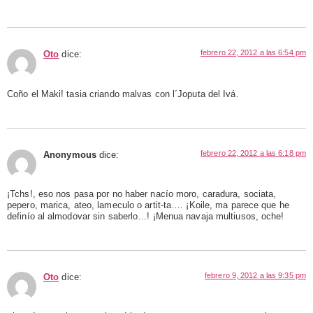
febrero 22, 2012 a las 6:54 pm
Oto
dice:
Coño el Maki! tasia criando malvas con l´Joputa del Ivá.
febrero 22, 2012 a las 6:18 pm
Anonymous
dice:
¡Tchs!, eso nos pasa por no haber nacío moro, caradura, sociata,
pepero, marica, ateo, lameculo o artit-ta…. ¡Koile, ma parece que he
definío al almodovar sin saberlo…! ¡Menua navaja multiusos, oche!
febrero 9, 2012 a las 9:35 pm
Oto
dice: