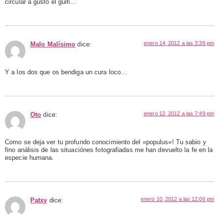
circular a gusto el güifi…
enero 14, 2012 a las 3:38 pm
Malo Malísimo
dice:
Y a los dos que os bendiga un cura loco…
enero 12, 2012 a las 7:49 pm
Oto
dice:
Como se deja ver tu profundo conocimiento del «populus»! Tu sabio y
fino análisis de las situaciónes fotografiadas me han devuelto la fe en la
especie humana.
enero 10, 2012 a las 12:06 pm
Patxy
dice: