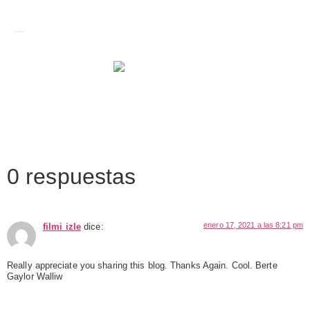
Images tagged "Varea"
0 respuestas
enero 17, 2021 a las 8:21 pm
filmi izle
dice:
Really appreciate you sharing this blog. Thanks Again. Cool. Berte
Gaylor Walliw