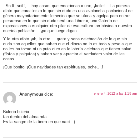
..Sniff, sniff,… hay cosas que emocionan a uno, ¡koile!… La primera
afoto que caracteriza lo que sin duda es una avalancha poblacional de
género mayoritariamente femenino que se ufana y agolpa para entrar
presurosa en lo que sin duda será una Libreria, una Galería de
exposiciones o cualquier otro pilar de esa cultura tan básica a nuestra
querida población… ¡pa que luego digan…
Y la otra afoto ¡ah, la otra…! grata y sana celebración de lo que sin
duda son aquellos que saben que el dinero no lo es todo y pese a que
no les ha tocao ni un puto duro en la lotería celebran que tienen salud
(física y psiquica) y saben ver y apreciar el verdadero valor de las
cosas….
¡Que bonito! ¡Que navidades tan espirituales, oche….!
enero 4, 2012 a las 1:18 am
Anonymous
dice:
Buleria buleria
tan dentro del alma mía.
Es la sangre de la tierra en que nací. :)