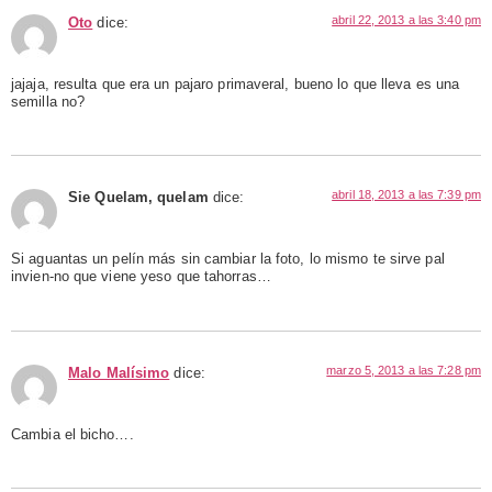
abril 22, 2013 a las 3:40 pm
Oto
dice:
jajaja, resulta que era un pajaro primaveral, bueno lo que lleva es una
semilla no?
abril 18, 2013 a las 7:39 pm
Sie Quelam, quelam
dice:
Si aguantas un pelín más sin cambiar la foto, lo mismo te sirve pal
invien-no que viene yeso que tahorras…
marzo 5, 2013 a las 7:28 pm
Malo Malísimo
dice:
Cambia el bicho….