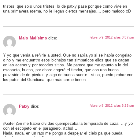
tristes! que sois unos tristes! lo de patxy pase por que como vive en
una primavera eterna, no le llegan ciertos mensajes…. pero malooo xD
febrero 9, 2012 a las 8:57 pm
Malo Malísimo
dice:
Y yo que venía a reñirle a usted. Que no sabía yo si se había congelao
o no y me encuentro esos bichejos tan simpaticos ellos que se cagan
en las aceras y por tooodos sitios. Me parece que me apunto a lo del
escopeto, bueno, por ahora cogeré el tirador, que con una buena
provisión de de piedros y algo de buena suerte…si no, puedo probar con
los patos del Guadiana, que más carne tienen.
febrero 8, 2012 a las 6:23 pm
Patxy
dice:
¡Koile! ¡Se me había olvidao quempezaba la temporada de caza! …y yo
con el escopeto en el paragüero, ¡tchs!…
Nada, nada, en un rato me pongo a despejar el cielo pa que pueda