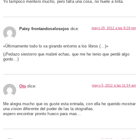
Yo tampoco mentero mucho, pero falta una cosa, no huele a tinta.
mayo 25, 2012 a las 8:28 pm
Patxy frontandoselosojos
dice:
«Últimamente todo lo va girando entorno a los libros (…)»
(¡Pedazo siestorro que mabré echao, que me he tenio que perdé algo
gordo…)
mayo 5, 2012 a las 11:34 am
Oto
dice:
Me alegra mucho que os guste esta entrada, con ella he querido mostrar
una vision diferente del poder de las la otografias.
espero encontrar pronto hueco para mas…