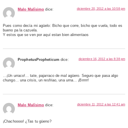
diciembre 20, 2012 a las 10:58 pm
Malo Malísimo
dice:
Pues como decía mi agüelo: Bicho que corre, bicho que vuela, todo es
bueno pa la cazuela.
Y estos que se ven por aquí estan bien alimentaos
diciembre 16, 2012 a las 8:38 pm
ProphetusPropheticum
dice:
…¡Un urraco!… tate, pajarraco de mal agüero. Seguro que pasa algo
chungo… una crisis, un resfriao, una urna… ¡Brrrrr!
diciembre 11, 2012 a las 12:41 am
Malo Malísimo
dice:
¡Chachoooo! ¿Tas tu güeno?