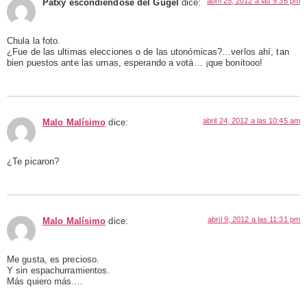
abril 25, 2012 a las 9:36 pm
Patxy escondiendose del Gugel
dice:
Chula la foto.
¿Fue de las ultimas elecciones o de las utonómicas?…verlos ahí, tan
bien puestos ante las urnas, esperando a votá… ¡que bonitooo!
abril 24, 2012 a las 10:45 am
Malo Malísimo
dice:
¿Te picaron?
abril 9, 2012 a las 11:31 pm
Malo Malísimo
dice:
Me gusta, es precioso.
Y sin espachurramientos.
Más quiero más….