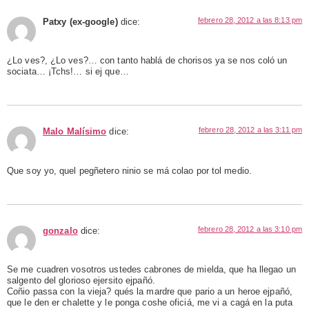
febrero 28, 2012 a las 8:13 pm
Patxy (ex-google)
dice:
¿Lo ves?, ¿Lo ves?… con tanto hablá de chorisos ya se nos coló un
sociata… ¡Tchs!… si ej que…
febrero 28, 2012 a las 3:11 pm
Malo Malísimo
dice:
Que soy yo, quel pegñetero ninio se má colao por tol medio.
febrero 28, 2012 a las 3:10 pm
gonzalo
dice:
Se me cuadren vosotros ustedes cabrones de mielda, que ha llegao un
salgento del glorioso ejersito ejpañó.
Coñio passa con la vieja? qués la mardre que pario a un heroe ejpañó,
que le den er chalette y le ponga coshe oficiá, me vi a cagá en la puta