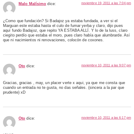
noviembre 19, 2011 a las 7:04 pm
Malo Malísimo
dice:
¿Como que fundación? Si Badajoz ya estaba fundada, a ver si el
Marguan este estaba hasta el culo de fumar yerba y claro, dijo pues
aquí fundo Badajoz, que repito YA ESTABA ALLÍ. Y lo de la luss, claro
ciegito perdío que estaba el moro, pues claro había que alumbrarde. Así
que ni nacimientos ni renovaciones, colocón de coxones.
noviembre 10, 2011 a las 9:07 pm
Oto
dice:
Gracias, gracias , may, un placer verte x aqui, ya que me consta que
cuando un entrada no te gusta, no das señales. (sincera a la par que
prudente) xD
noviembre 10, 2011 a las 6:17 pm
Oto
dice: