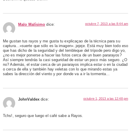
octubre 7, 2013 a las 8:44 am
Malo Malísimo
dice:
Me gustan tus rayos y me gusta tu explicaçao de la técnica para su
captura…»suerte que sólo es la imagen»..jejeje. Está muy bien todo eso
que has dicho de la seguridad y del tembleque del trípode pero digo yo,
¿no es mejor ponerse a hacer las fotos cerca de un buen pararayos?
Así siempre tendrás la casi seguridad de estar un poco más seguro. ¿O
no? Además, el estar cerca de un pararayos implica estar o en la ciudad
o cerca de ella y también hay veletas con lo que mirando estas ya
sabes la dirección del viento y por donde va a ir la tormenta…
octubre 1, 2013 a las 12:48 pm
JohnValdex
dice:
Tchs!, seguro que luego el café sabe a Rayos.