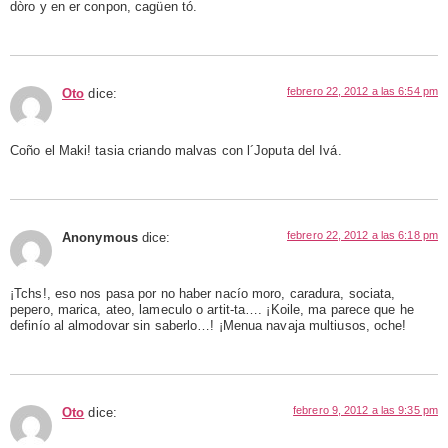
dòro y en er conpon, cagüen tó.
febrero 22, 2012 a las 6:54 pm
Oto
dice:
Coño el Maki! tasia criando malvas con l´Joputa del Ivá.
febrero 22, 2012 a las 6:18 pm
Anonymous
dice:
¡Tchs!, eso nos pasa por no haber nacío moro, caradura, sociata,
pepero, marica, ateo, lameculo o artit-ta…. ¡Koile, ma parece que he
definío al almodovar sin saberlo…! ¡Menua navaja multiusos, oche!
febrero 9, 2012 a las 9:35 pm
Oto
dice: