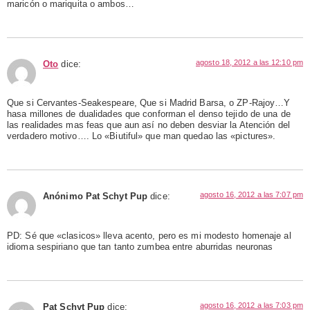
maricón o mariquita o ambos…
agosto 18, 2012 a las 12:10 pm
Oto
dice:
Que si Cervantes-Seakespeare, Que si Madrid Barsa, o ZP-Rajoy…Y
hasa millones de dualidades que conforman el denso tejido de una de
las realidades mas feas que aun así no deben desviar la Atención del
verdadero motivo…. Lo «Biutiful» que man quedao las «pictures».
agosto 16, 2012 a las 7:07 pm
Anónimo Pat Schyt Pup
dice:
PD: Sé que «clasicos» lleva acento, pero es mi modesto homenaje al
idioma sespiriano que tan tanto zumbea entre aburridas neuronas
agosto 16, 2012 a las 7:03 pm
Pat Schyt Pup
dice: