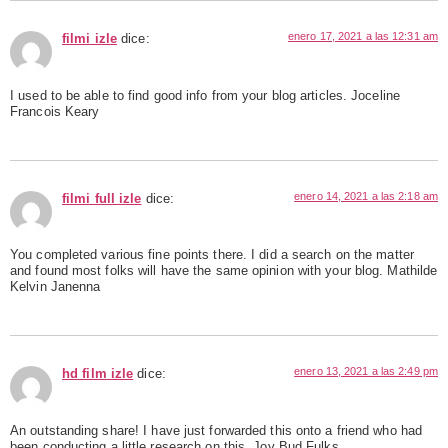
enero 17, 2021 a las 12:31 am
filmi izle
dice:
I used to be able to find good info from your blog articles. Joceline
Francois Keary
enero 14, 2021 a las 2:18 am
filmi full izle
dice:
You completed various fine points there. I did a search on the matter
and found most folks will have the same opinion with your blog. Mathilde
Kelvin Janenna
enero 13, 2021 a las 2:49 pm
hd film izle
dice:
An outstanding share! I have just forwarded this onto a friend who had
been conducting a little research on this. Joy Bud Fulks