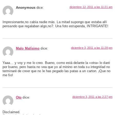
diciembre 12, 2011 a las 11:21 am
Anonymous
dice:
Impresionante,no cabía nadie más. La mitad supongo que estaba allí
pensando que regalaban algo,no?. Una foto estupenda, INTRIGANTE!
diciembre 3, 2011 a las 11:28 pm
Malo Malísimo
dice:
Yaaa… y voy y me lo creo. Bueno, como está delante la «otra» lo daré
por bueno, pero hasta no vea que yo al minino en toda su integridad no
terminaré de creer que no le has pegado las patas a un carton. ¡Que no
me fio!
diciembre 3, 2011 a las 2:27 pm
Oto
dice:
Disclaimed.