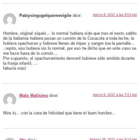
marzo 8, 2012 a las 8:54 pm
Patxysingugelquemevigile
dice:
Hombre, original siqués… lo normal hubiera sido que tras el sexto saltito
de la bailarina hubiera pasao un camión de la Cocacola a toda leche, la
hubiera xpachurrao y hubiese llenao de tripas y sangre toa la pantalla…
..repito, eso hubiera sio lo normal, por eso he dicho que en este caso se
me hace fuera de lo común…
Por supuesto, el xpachurramiento danceril hubiese sido emitido durante
la franja infantil, …
faltaría más!
marzo 5, 2012 a las 7:21 pm
Malo Malísimo
dice:
Mira tu… con la cara de felicidad que tiene el buen hombre…
febrero 29, 2012 a las 9:10 pm