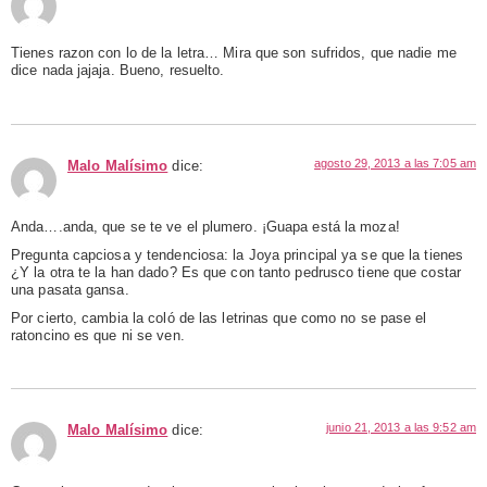
Tienes razon con lo de la letra… Mira que son sufridos, que nadie me
dice nada jajaja. Bueno, resuelto.
agosto 29, 2013 a las 7:05 am
Malo Malísimo
dice:
Anda….anda, que se te ve el plumero. ¡Guapa está la moza!
Pregunta capciosa y tendenciosa: la Joya principal ya se que la tienes
¿Y la otra te la han dado? Es que con tanto pedrusco tiene que costar
una pasata gansa.
Por cierto, cambia la coló de las letrinas que como no se pase el
ratoncino es que ni se ven.
junio 21, 2013 a las 9:52 am
Malo Malísimo
dice: