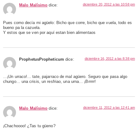
diciembre 20, 2012 a las 10:58 pm
Malo Malísimo
dice:
Pues como decía mi agüelo: Bicho que corre, bicho que vuela, todo es
bueno pa la cazuela.
Y estos que se ven por aquí estan bien alimentaos
diciembre 16, 2012 a las 8:38 pm
ProphetusPropheticum
dice:
…¡Un urraco!… tate, pajarraco de mal agüero. Seguro que pasa algo
chungo… una crisis, un resfriao, una urna… ¡Brrrrr!
diciembre 11, 2012 a las 12:41 am
Malo Malísimo
dice:
¡Chachoooo! ¿Tas tu güeno?