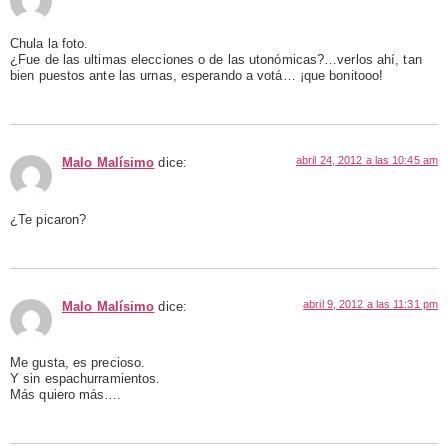
Chula la foto.
¿Fue de las ultimas elecciones o de las utonómicas?…verlos ahí, tan
bien puestos ante las urnas, esperando a votá… ¡que bonitooo!
abril 24, 2012 a las 10:45 am
Malo Malísimo
dice:
¿Te picaron?
abril 9, 2012 a las 11:31 pm
Malo Malísimo
dice:
Me gusta, es precioso.
Y sin espachurramientos.
Más quiero más….