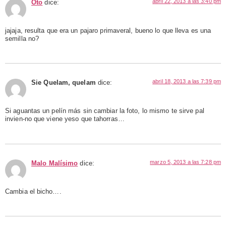
abril 22, 2013 a las 3:40 pm
Oto
dice:
jajaja, resulta que era un pajaro primaveral, bueno lo que lleva es una
semilla no?
abril 18, 2013 a las 7:39 pm
Sie Quelam, quelam
dice:
Si aguantas un pelín más sin cambiar la foto, lo mismo te sirve pal
invien-no que viene yeso que tahorras…
marzo 5, 2013 a las 7:28 pm
Malo Malísimo
dice:
Cambia el bicho….