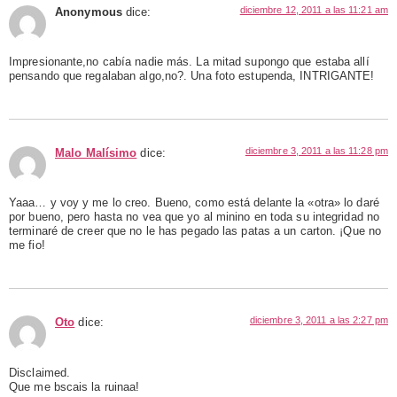
diciembre 12, 2011 a las 11:21 am
Anonymous
dice:
Impresionante,no cabía nadie más. La mitad supongo que estaba allí
pensando que regalaban algo,no?. Una foto estupenda, INTRIGANTE!
diciembre 3, 2011 a las 11:28 pm
Malo Malísimo
dice:
Yaaa… y voy y me lo creo. Bueno, como está delante la «otra» lo daré
por bueno, pero hasta no vea que yo al minino en toda su integridad no
terminaré de creer que no le has pegado las patas a un carton. ¡Que no
me fio!
diciembre 3, 2011 a las 2:27 pm
Oto
dice:
Disclaimed.
Que me bscais la ruinaa!