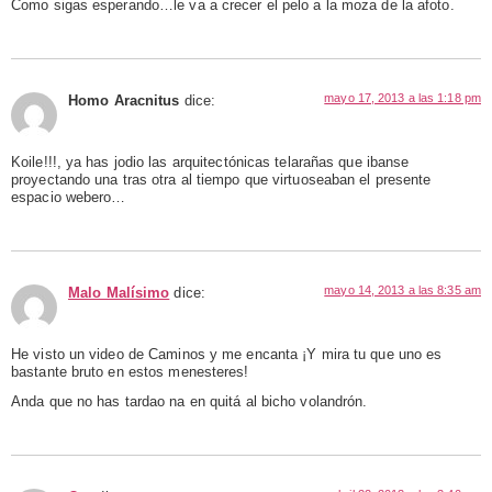
Como sigas esperando…le va a crecer el pelo a la moza de la afoto.
mayo 17, 2013 a las 1:18 pm
Homo Aracnitus
dice:
Koile!!!, ya has jodio las arquitectónicas telarañas que ibanse
proyectando una tras otra al tiempo que virtuoseaban el presente
espacio webero…
mayo 14, 2013 a las 8:35 am
Malo Malísimo
dice:
He visto un video de Caminos y me encanta ¡Y mira tu que uno es
bastante bruto en estos menesteres!
Anda que no has tardao na en quitá al bicho volandrón.