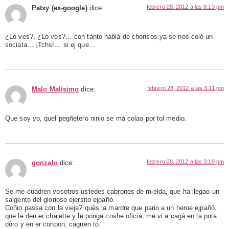
febrero 28, 2012 a las 8:13 pm
Patxy (ex-google)
dice:
¿Lo ves?, ¿Lo ves?… con tanto hablá de chorisos ya se nos coló un
sociata… ¡Tchs!… si ej que…
febrero 28, 2012 a las 3:11 pm
Malo Malísimo
dice:
Que soy yo, quel pegñetero ninio se má colao por tol medio.
febrero 28, 2012 a las 3:10 pm
gonzalo
dice:
Se me cuadren vosotros ustedes cabrones de mielda, que ha llegao un
salgento del glorioso ejersito ejpañó.
Coñio passa con la vieja? qués la mardre que pario a un heroe ejpañó,
que le den er chalette y le ponga coshe oficiá, me vi a cagá en la puta
dòro y en er conpon, cagüen tó.