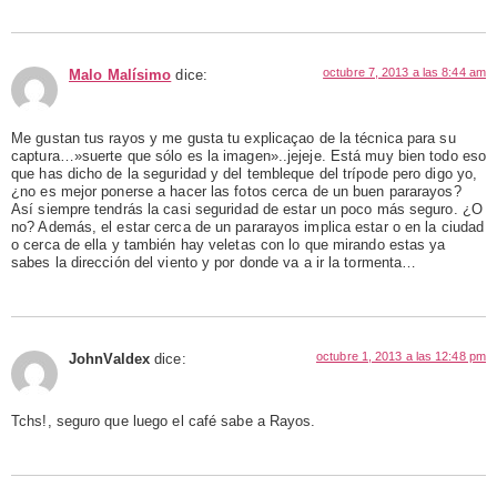
octubre 7, 2013 a las 8:44 am
Malo Malísimo
dice:
Me gustan tus rayos y me gusta tu explicaçao de la técnica para su
captura…»suerte que sólo es la imagen»..jejeje. Está muy bien todo eso
que has dicho de la seguridad y del tembleque del trípode pero digo yo,
¿no es mejor ponerse a hacer las fotos cerca de un buen pararayos?
Así siempre tendrás la casi seguridad de estar un poco más seguro. ¿O
no? Además, el estar cerca de un pararayos implica estar o en la ciudad
o cerca de ella y también hay veletas con lo que mirando estas ya
sabes la dirección del viento y por donde va a ir la tormenta…
octubre 1, 2013 a las 12:48 pm
JohnValdex
dice:
Tchs!, seguro que luego el café sabe a Rayos.