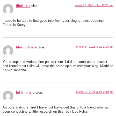
enero 17, 2021 a las 12:31 am
filmi izle
dice:
I used to be able to find good info from your blog articles. Joceline
Francois Keary
enero 14, 2021 a las 2:18 am
filmi full izle
dice:
You completed various fine points there. I did a search on the matter
and found most folks will have the same opinion with your blog. Mathilde
Kelvin Janenna
enero 13, 2021 a las 2:49 pm
hd film izle
dice:
An outstanding share! I have just forwarded this onto a friend who had
been conducting a little research on this. Joy Bud Fulks