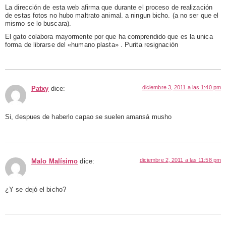
La dirección de esta web afirma que durante el proceso de realización
de estas fotos no hubo maltrato animal. a ningun bicho. (a no ser que el
mismo se lo buscara).
El gato colabora mayormente por que ha comprendido que es la unica
forma de librarse del «humano plasta» . Purita resignación
diciembre 3, 2011 a las 1:40 pm
Patxy
dice:
Si, despues de haberlo capao se suelen amansá musho
diciembre 2, 2011 a las 11:58 pm
Malo Malísimo
dice:
¿Y se dejó el bicho?