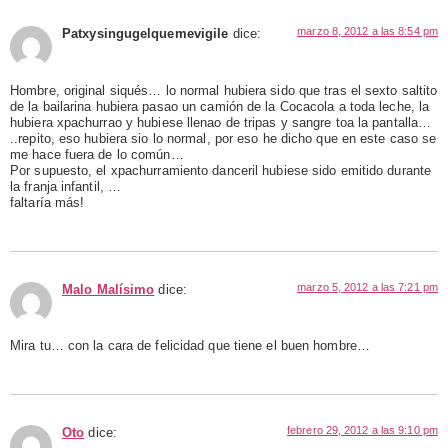
marzo 8, 2012 a las 8:54 pm
Patxysingugelquemevigile
dice:
Hombre, original siqués… lo normal hubiera sido que tras el sexto saltito
de la bailarina hubiera pasao un camión de la Cocacola a toda leche, la
hubiera xpachurrao y hubiese llenao de tripas y sangre toa la pantalla…
..repito, eso hubiera sio lo normal, por eso he dicho que en este caso se
me hace fuera de lo común…
Por supuesto, el xpachurramiento danceril hubiese sido emitido durante
la franja infantil, …
faltaría más!
marzo 5, 2012 a las 7:21 pm
Malo Malísimo
dice:
Mira tu… con la cara de felicidad que tiene el buen hombre…
febrero 29, 2012 a las 9:10 pm
Oto
dice: