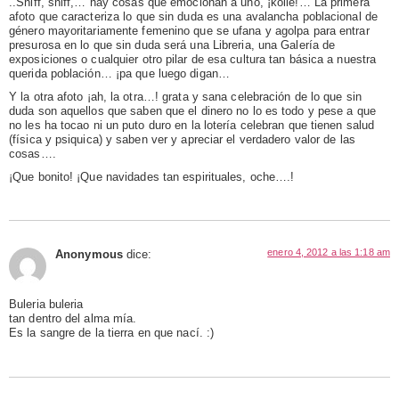
..Sniff, sniff,… hay cosas que emocionan a uno, ¡koile!… La primera
afoto que caracteriza lo que sin duda es una avalancha poblacional de
género mayoritariamente femenino que se ufana y agolpa para entrar
presurosa en lo que sin duda será una Libreria, una Galería de
exposiciones o cualquier otro pilar de esa cultura tan básica a nuestra
querida población… ¡pa que luego digan…
Y la otra afoto ¡ah, la otra…! grata y sana celebración de lo que sin
duda son aquellos que saben que el dinero no lo es todo y pese a que
no les ha tocao ni un puto duro en la lotería celebran que tienen salud
(física y psiquica) y saben ver y apreciar el verdadero valor de las
cosas….
¡Que bonito! ¡Que navidades tan espirituales, oche….!
enero 4, 2012 a las 1:18 am
Anonymous
dice:
Buleria buleria
tan dentro del alma mía.
Es la sangre de la tierra en que nací. :)