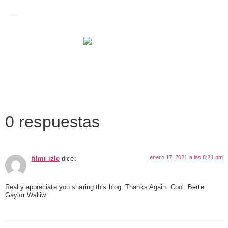
Images tagged "Carcel"
0 respuestas
enero 17, 2021 a las 8:21 pm
filmi izle
dice:
Really appreciate you sharing this blog. Thanks Again. Cool. Berte
Gaylor Walliw