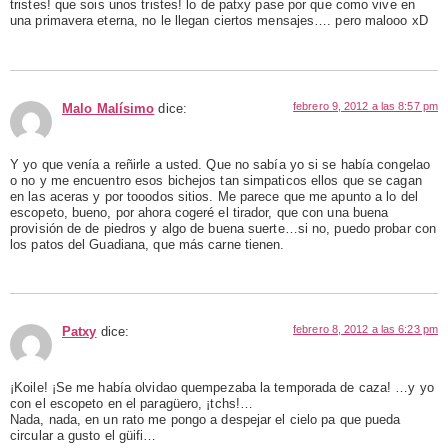
tristes! que sois unos tristes! lo de patxy pase por que como vive en
una primavera eterna, no le llegan ciertos mensajes…. pero malooo xD
febrero 9, 2012 a las 8:57 pm
Malo Malísimo
dice:
Y yo que venía a reñirle a usted. Que no sabía yo si se había congelao
o no y me encuentro esos bichejos tan simpaticos ellos que se cagan
en las aceras y por tooodos sitios. Me parece que me apunto a lo del
escopeto, bueno, por ahora cogeré el tirador, que con una buena
provisión de de piedros y algo de buena suerte…si no, puedo probar con
los patos del Guadiana, que más carne tienen.
febrero 8, 2012 a las 6:23 pm
Patxy
dice:
¡Koile! ¡Se me había olvidao quempezaba la temporada de caza! …y yo
con el escopeto en el paragüero, ¡tchs!…
Nada, nada, en un rato me pongo a despejar el cielo pa que pueda
circular a gusto el güifi…