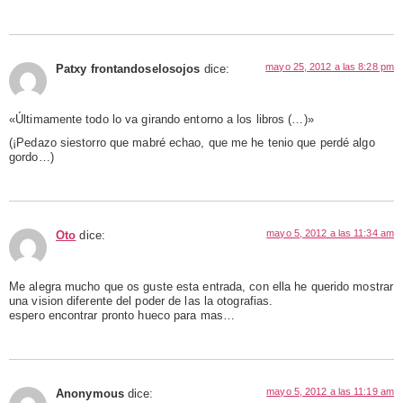
mayo 25, 2012 a las 8:28 pm
Patxy frontandoselosojos
dice:
«Últimamente todo lo va girando entorno a los libros (…)»
(¡Pedazo siestorro que mabré echao, que me he tenio que perdé algo
gordo…)
mayo 5, 2012 a las 11:34 am
Oto
dice:
Me alegra mucho que os guste esta entrada, con ella he querido mostrar
una vision diferente del poder de las la otografias.
espero encontrar pronto hueco para mas…
mayo 5, 2012 a las 11:19 am
Anonymous
dice: