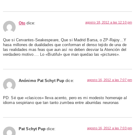
agosto 18, 2012 a las 12:10 pm
Oto
dice:
Que si Cervantes-Seakespeare, Que si Madrid Barsa, o ZP-Rajoy…Y
hasa millones de dualidades que conforman el denso tejido de una de
las realidades mas feas que aun así no deben desviar la Atención del
verdadero motivo…. Lo «Biutiful» que man quedao las «pictures».
agosto 16, 2012 a las 7:07 pm
Anónimo Pat Schyt Pup
dice:
PD: Sé que «clasicos» lleva acento, pero es mi modesto homenaje al
idioma sespiriano que tan tanto zumbea entre aburridas neuronas
agosto 16, 2012 a las 7:03 pm
Pat Schyt Pup
dice: