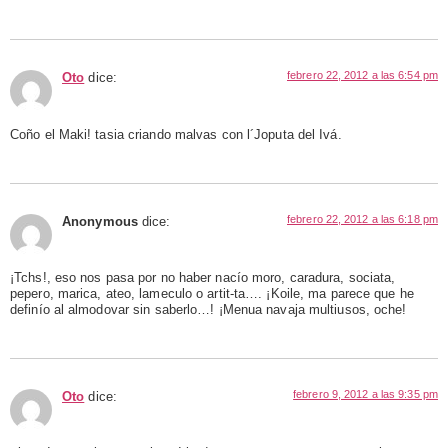
febrero 22, 2012 a las 6:54 pm
Oto
dice:
Coño el Maki! tasia criando malvas con l´Joputa del Ivá.
febrero 22, 2012 a las 6:18 pm
Anonymous
dice:
¡Tchs!, eso nos pasa por no haber nacío moro, caradura, sociata,
pepero, marica, ateo, lameculo o artit-ta…. ¡Koile, ma parece que he
definío al almodovar sin saberlo…! ¡Menua navaja multiusos, oche!
febrero 9, 2012 a las 9:35 pm
Oto
dice: