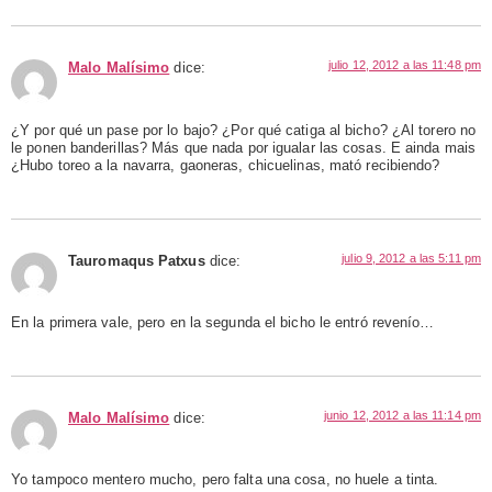
julio 12, 2012 a las 11:48 pm
Malo Malísimo
dice:
¿Y por qué un pase por lo bajo? ¿Por qué catiga al bicho? ¿Al torero no
le ponen banderillas? Más que nada por igualar las cosas. E ainda mais
¿Hubo toreo a la navarra, gaoneras, chicuelinas, mató recibiendo?
julio 9, 2012 a las 5:11 pm
Tauromaqus Patxus
dice:
En la primera vale, pero en la segunda el bicho le entró revenío…
junio 12, 2012 a las 11:14 pm
Malo Malísimo
dice:
Yo tampoco mentero mucho, pero falta una cosa, no huele a tinta.