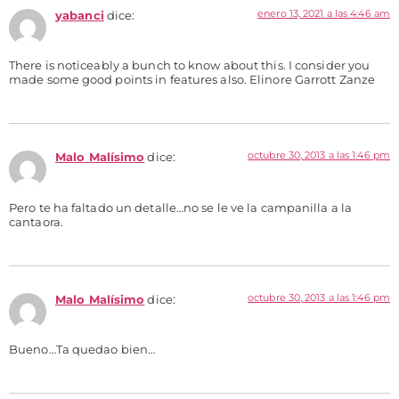
enero 13, 2021 a las 4:46 am
yabanci
dice:
There is noticeably a bunch to know about this. I consider you
made some good points in features also. Elinore Garrott Zanze
octubre 30, 2013 a las 1:46 pm
Malo Malísimo
dice:
Pero te ha faltado un detalle…no se le ve la campanilla a la
cantaora.
octubre 30, 2013 a las 1:46 pm
Malo Malísimo
dice:
Bueno…Ta quedao bien…