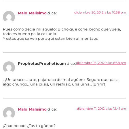
diciembre 20, 2012 a las 10:58 pm
Malo Malísimo
dice:
Pues como decía mi agüelo: Bicho que corre, bicho que vuela,
todo es bueno pa la cazuela.
Y estos que se ven por aquí estan bien alimentaos
diciembre 16, 2012 a las 8:38 pm
ProphetusPropheticum
dice:
…¡Un urraco!… tate, pajarraco de mal agüero. Seguro que pasa
algo chungo… una crisis, un resfriao, una urna… ¡Brrrrr!
diciembre 11, 2012 a las 12:41 am
Malo Malísimo
dice:
¡Chachoooo! ¿Tas tu güeno?