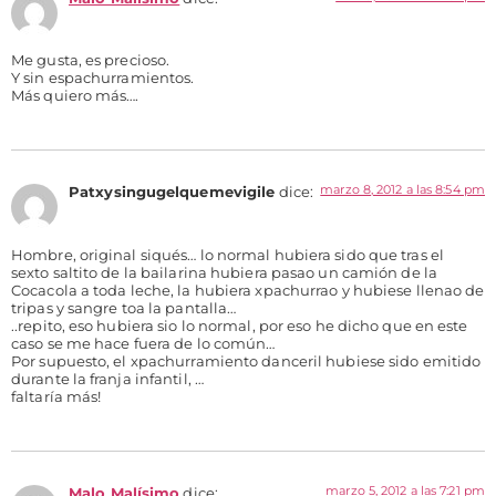
Me gusta, es precioso.
Y sin espachurramientos.
Más quiero más….
marzo 8, 2012 a las 8:54 pm
Patxysingugelquemevigile
dice:
Hombre, original siqués… lo normal hubiera sido que tras el
sexto saltito de la bailarina hubiera pasao un camión de la
Cocacola a toda leche, la hubiera xpachurrao y hubiese llenao de
tripas y sangre toa la pantalla…
..repito, eso hubiera sio lo normal, por eso he dicho que en este
caso se me hace fuera de lo común…
Por supuesto, el xpachurramiento danceril hubiese sido emitido
durante la franja infantil, …
faltaría más!
marzo 5, 2012 a las 7:21 pm
Malo Malísimo
dice: