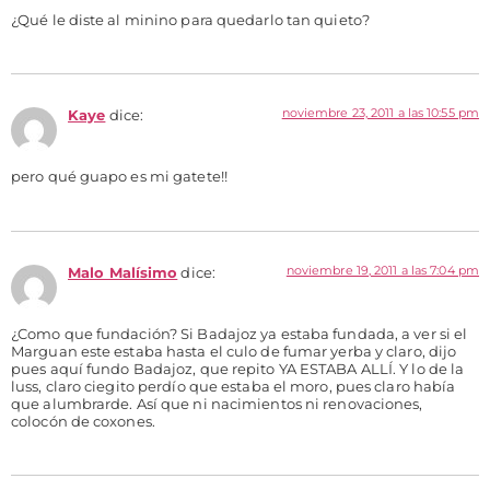
¿Qué le diste al minino para quedarlo tan quieto?
noviembre 23, 2011 a las 10:55 pm
Kaye
dice:
pero qué guapo es mi gatete!!
noviembre 19, 2011 a las 7:04 pm
Malo Malísimo
dice:
¿Como que fundación? Si Badajoz ya estaba fundada, a ver si el
Marguan este estaba hasta el culo de fumar yerba y claro, dijo
pues aquí fundo Badajoz, que repito YA ESTABA ALLÍ. Y lo de la
luss, claro ciegito perdío que estaba el moro, pues claro había
que alumbrarde. Así que ni nacimientos ni renovaciones,
colocón de coxones.