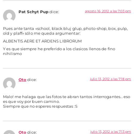
agosto 16, 2012 a las 7:03 pm
Pat Schyt Pup
dice:
Pues ante tanta «school, black bluj glup, photo-shop, box, pulp,
old y plaff» sólo me queda argumentar:
ALBENTIS AERE ET ARDENS LIBRORUM
Y es que siempre he preferido a los clasicos llenos de fino
nihilismo
julio 13, 2012 a las 7:18 pm
Oto
dice:
Malo! me halaga que las fotos te abran tantos interrogantes… eso
es que voy por buen camino.
Siempre que no esperes respuestas :S
julio 13, 2012 a las 7:13 pm
Oto
dice: