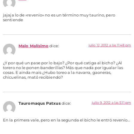
jajaja lo de «revenio» no es un término muy taurino, pero
sentiende
julio 12, 2012 a las 11:48 pm
Malo Malísimo
dice:
¿Y por qué un pase por lo bajo? ¿Por qué catiga al bicho? ¿Al
torero no le ponen banderillas? Más que nada por igualar las
cosas. E ainda mais ¿Hubo toreo a la navarra, gaoneras,
chicuelinas, mató recibiendo?
julio 9, 2012 a las 5:11 pm
Tauromaqus Patxus
dice:
En la primera vale, pero en la segunda el bicho le entró revenío…