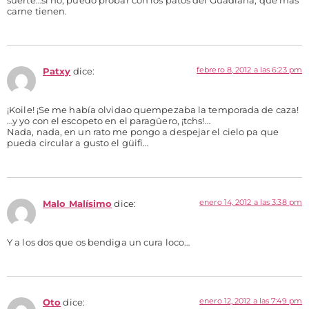
suerte…si no, puedo probar con los patos del Guadiana, que más
carne tienen.
febrero 8, 2012 a las 6:23 pm
Patxy
dice:
¡Koile! ¡Se me había olvidao quempezaba la temporada de caza!
…y yo con el escopeto en el paragüero, ¡tchs!…
Nada, nada, en un rato me pongo a despejar el cielo pa que
pueda circular a gusto el güifi…
enero 14, 2012 a las 3:38 pm
Malo Malísimo
dice:
Y a los dos que os bendiga un cura loco…
enero 12, 2012 a las 7:49 pm
Oto
dice: