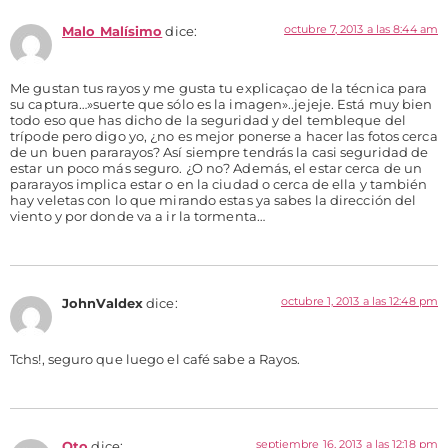
octubre 7, 2013 a las 8:44 am
Malo Malísimo
dice:
Me gustan tus rayos y me gusta tu explicaçao de la técnica para
su captura…»suerte que sólo es la imagen»..jejeje. Está muy bien
todo eso que has dicho de la seguridad y del tembleque del
trípode pero digo yo, ¿no es mejor ponerse a hacer las fotos cerca
de un buen pararayos? Así siempre tendrás la casi seguridad de
estar un poco más seguro. ¿O no? Además, el estar cerca de un
pararayos implica estar o en la ciudad o cerca de ella y también
hay veletas con lo que mirando estas ya sabes la dirección del
viento y por donde va a ir la tormenta…
octubre 1, 2013 a las 12:48 pm
JohnValdex
dice:
Tchs!, seguro que luego el café sabe a Rayos.
septiembre 16, 2013 a las 12:18 pm
Oto
dice: