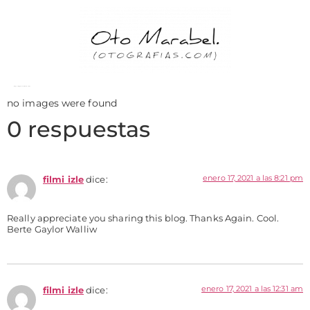
Images tagged "Centro Comercial"
no images were found
0 respuestas
enero 17, 2021 a las 8:21 pm
filmi izle
dice:
Really appreciate you sharing this blog. Thanks Again. Cool.
Berte Gaylor Walliw
enero 17, 2021 a las 12:31 am
filmi izle
dice: