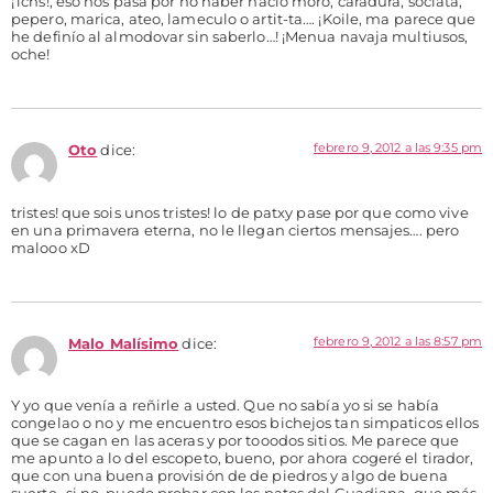
¡Tchs!, eso nos pasa por no haber nacío moro, caradura, sociata,
pepero, marica, ateo, lameculo o artit-ta…. ¡Koile, ma parece que
he definío al almodovar sin saberlo…! ¡Menua navaja multiusos,
oche!
febrero 9, 2012 a las 9:35 pm
Oto
dice:
tristes! que sois unos tristes! lo de patxy pase por que como vive
en una primavera eterna, no le llegan ciertos mensajes…. pero
malooo xD
febrero 9, 2012 a las 8:57 pm
Malo Malísimo
dice:
Y yo que venía a reñirle a usted. Que no sabía yo si se había
congelao o no y me encuentro esos bichejos tan simpaticos ellos
que se cagan en las aceras y por tooodos sitios. Me parece que
me apunto a lo del escopeto, bueno, por ahora cogeré el tirador,
que con una buena provisión de de piedros y algo de buena