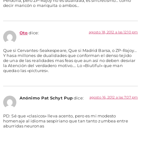
Perdona, pero ZP-Rajoy no es dualidad, es sincretismo… como
decir maricón o mariquita o ambos…
agosto 18, 2012 a las 12:10 pm
Oto
dice:
Que si Cervantes-Seakespeare, Que si Madrid Barsa, o ZP-Rajoy…
Y hasa millones de dualidades que conforman el denso tejido
de una de las realidades mas feas que aun así no deben desviar
la Atención del verdadero motivo…. Lo «Biutiful» que man
quedao las «pictures».
agosto 16, 2012 a las 7:07 pm
Anónimo Pat Schyt Pup
dice:
PD: Sé que «clasicos» lleva acento, pero es mi modesto
homenaje al idioma sespiriano que tan tanto zumbea entre
aburridas neuronas