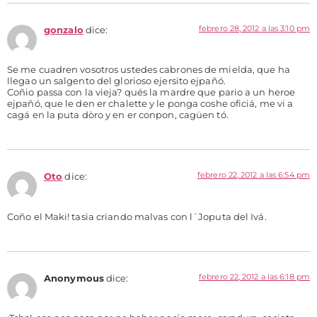
febrero 28, 2012 a las 3:10 pm
gonzalo
dice:
Se me cuadren vosotros ustedes cabrones de mielda, que ha
llegao un salgento del glorioso ejersito ejpañó.
Coñio passa con la vieja? qués la mardre que pario a un heroe
ejpañó, que le den er chalette y le ponga coshe oficiá, me vi a
cagá en la puta dòro y en er conpon, cagüen tó.
febrero 22, 2012 a las 6:54 pm
Oto
dice:
Coño el Maki! tasia criando malvas con l´Joputa del Ivá.
febrero 22, 2012 a las 6:18 pm
Anonymous
dice: