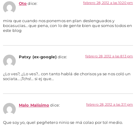
febrero 28, 2012 a las 10:20 pm
Oto
dice:
mira que cuando nos ponemos en plan deslenguados y
bocasucias… que pena, con lo de gente bien que somos todos en
este blog
febrero 28, 2012 a las 8:13 pm
Patxy (ex-google)
dice:
¿Lo ves?, ¿Lo ves?… con tanto hablá de chorisos ya se nos coló un
sociata… ¡Tchs!… si ej que…
febrero 28, 2012 a las 3:11 pm
Malo Malísimo
dice:
Que soy yo, quel pegñetero ninio se má colao por tol medio.