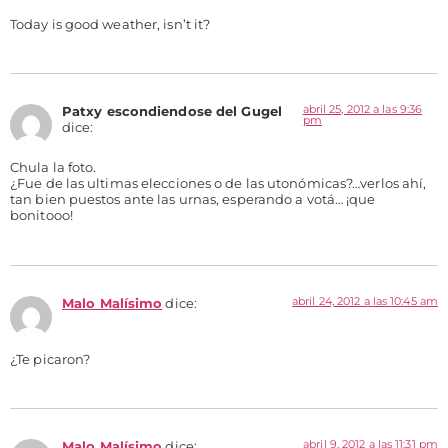
Today is good weather, isn’t it?
abril 25, 2012 a las 9:36
Patxy escondiendose del Gugel
pm
dice:
Chula la foto.
¿Fue de las ultimas elecciones o de las utonómicas?…verlos ahí,
tan bien puestos ante las urnas, esperando a votá… ¡que
bonitooo!
abril 24, 2012 a las 10:45 am
Malo Malísimo
dice:
¿Te picaron?
abril 9, 2012 a las 11:31 pm
Malo Malísimo
dice: