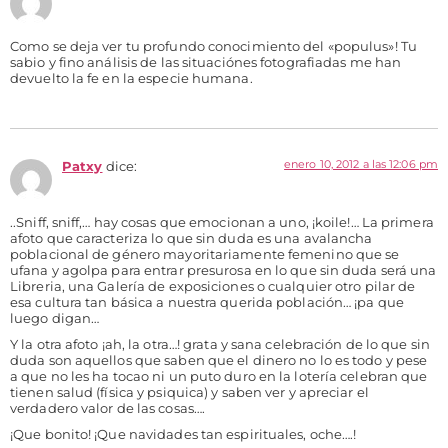
Como se deja ver tu profundo conocimiento del «populus»! Tu
sabio y fino análisis de las situaciónes fotografiadas me han
devuelto la fe en la especie humana.
enero 10, 2012 a las 12:06 pm
Patxy
dice:
..Sniff, sniff,… hay cosas que emocionan a uno, ¡koile!… La primera
afoto que caracteriza lo que sin duda es una avalancha
poblacional de género mayoritariamente femenino que se
ufana y agolpa para entrar presurosa en lo que sin duda será una
Libreria, una Galería de exposiciones o cualquier otro pilar de
esa cultura tan básica a nuestra querida población… ¡pa que
luego digan…
Y la otra afoto ¡ah, la otra…! grata y sana celebración de lo que sin
duda son aquellos que saben que el dinero no lo es todo y pese
a que no les ha tocao ni un puto duro en la lotería celebran que
tienen salud (física y psiquica) y saben ver y apreciar el
verdadero valor de las cosas….
¡Que bonito! ¡Que navidades tan espirituales, oche….!