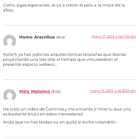
Como sigas esperando…le va a crecer el pelo a la moza de la
afoto.
mayo 17, 2013 a las 1:18 pm
Homo Aracnitus
dice:
Koile!!!, ya has jodio las arquitectónicas telarañas que ibanse
proyectando una tras otra al tiempo que virtuoseaban el
presente espacio webero…
mayo 14, 2013 a las 8:35 am
Malo Malísimo
dice:
He visto un video de Caminos y me encanta ¡Y mira tu que uno
es bastante bruto en estos menesteres!
Anda que no has tardao na en quitá al bicho volandrón.