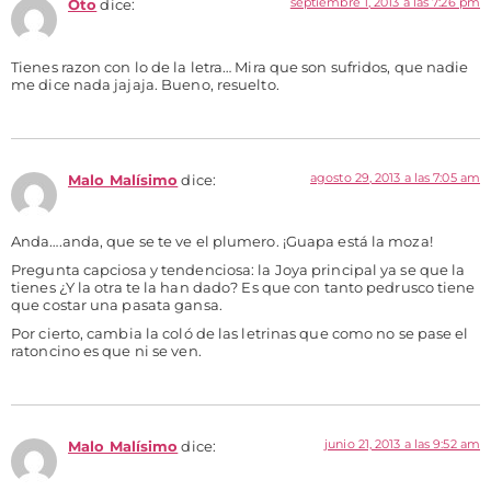
septiembre 1, 2013 a las 7:26 pm
Oto
dice:
Tienes razon con lo de la letra… Mira que son sufridos, que nadie
me dice nada jajaja. Bueno, resuelto.
agosto 29, 2013 a las 7:05 am
Malo Malísimo
dice:
Anda….anda, que se te ve el plumero. ¡Guapa está la moza!
Pregunta capciosa y tendenciosa: la Joya principal ya se que la
tienes ¿Y la otra te la han dado? Es que con tanto pedrusco tiene
que costar una pasata gansa.
Por cierto, cambia la coló de las letrinas que como no se pase el
ratoncino es que ni se ven.
junio 21, 2013 a las 9:52 am
Malo Malísimo
dice: