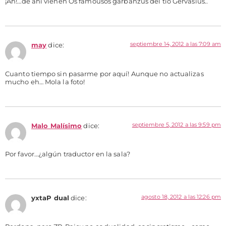
¡Ah!…de ahí vienen Os famousos garbanzus del tío Gervasius..
septiembre 14, 2012 a las 7:09 am
may
dice:
Cuanto tiempo sin pasarme por aquí! Aunque no actualizas
mucho eh… Mola la foto!
septiembre 5, 2012 a las 9:59 pm
Malo Malísimo
dice:
Por favor…¿algún traductor en la sala?
agosto 18, 2012 a las 12:26 pm
yxtaP dual
dice: