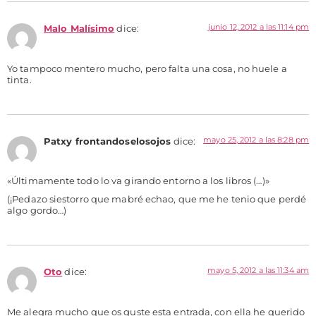
junio 12, 2012 a las 11:14 pm
Malo Malísimo
dice:
Yo tampoco mentero mucho, pero falta una cosa, no huele a
tinta.
mayo 25, 2012 a las 8:28 pm
Patxy frontandoselosojos
dice:
«Últimamente todo lo va girando entorno a los libros (…)»
(¡Pedazo siestorro que mabré echao, que me he tenio que perdé
algo gordo…)
mayo 5, 2012 a las 11:34 am
Oto
dice:
Me alegra mucho que os guste esta entrada, con ella he querido