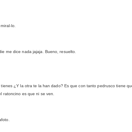
miral-lo.
ie me dice nada jajaja. Bueno, resuelto.
a tienes ¿Y la otra te la han dado? Es que con tanto pedrusco tiene q
l ratoncino es que ni se ven.
foto.