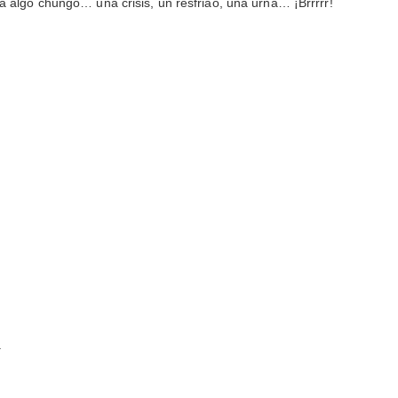
 algo chungo… una crisis, un resfriao, una urna… ¡Brrrrr!
.