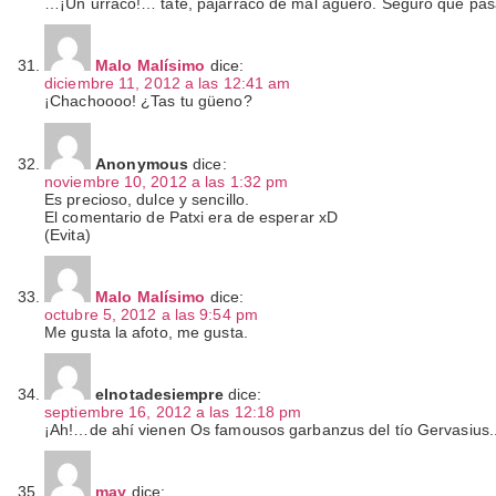
…¡Un urraco!… tate, pajarraco de mal agüero. Seguro que pasa
Malo Malísimo
dice:
diciembre 11, 2012 a las 12:41 am
¡Chachoooo! ¿Tas tu güeno?
Anonymous
dice:
noviembre 10, 2012 a las 1:32 pm
Es precioso, dulce y sencillo.
El comentario de Patxi era de esperar xD
(Evita)
Malo Malísimo
dice:
octubre 5, 2012 a las 9:54 pm
Me gusta la afoto, me gusta.
elnotadesiempre
dice:
septiembre 16, 2012 a las 12:18 pm
¡Ah!…de ahí vienen Os famousos garbanzus del tío Gervasius.
may
dice: