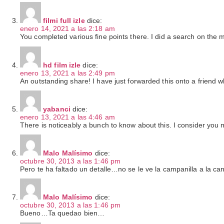
filmi full izle
dice:
enero 14, 2021 a las 2:18 am
You completed various fine points there. I did a search on the 
hd film izle
dice:
enero 13, 2021 a las 2:49 pm
An outstanding share! I have just forwarded this onto a friend 
yabanci
dice:
enero 13, 2021 a las 4:46 am
There is noticeably a bunch to know about this. I consider you
Malo Malísimo
dice:
octubre 30, 2013 a las 1:46 pm
Pero te ha faltado un detalle…no se le ve la campanilla a la ca
Malo Malísimo
dice:
octubre 30, 2013 a las 1:46 pm
Bueno…Ta quedao bien…