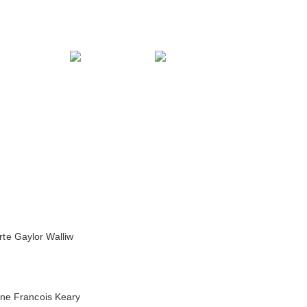
rte Gaylor Walliw
line Francois Keary