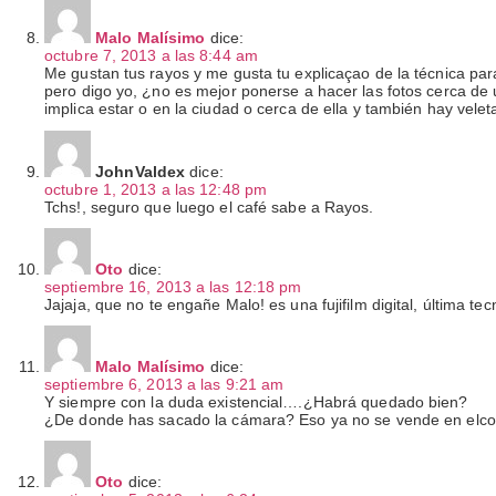
Malo Malísimo
dice:
octubre 7, 2013 a las 8:44 am
Me gustan tus rayos y me gusta tu explicaçao de la técnica par
pero digo yo, ¿no es mejor ponerse a hacer las fotos cerca de
implica estar o en la ciudad o cerca de ella y también hay vele
JohnValdex
dice:
octubre 1, 2013 a las 12:48 pm
Tchs!, seguro que luego el café sabe a Rayos.
Oto
dice:
septiembre 16, 2013 a las 12:18 pm
Jajaja, que no te engañe Malo! es una fujifilm digital, última tec
Malo Malísimo
dice:
septiembre 6, 2013 a las 9:21 am
Y siempre con la duda existencial….¿Habrá quedado bien?
¿De donde has sacado la cámara? Eso ya no se vende en elcor
Oto
dice: