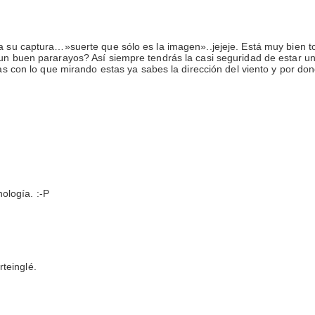
a su captura…»suerte que sólo es la imagen»..jejeje. Está muy bien t
 un buen pararayos? Así siempre tendrás la casi seguridad de estar 
tas con lo que mirando estas ya sabes la dirección del viento y por do
nología. :-P
teinglé.