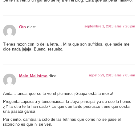
Se te ha vertío un garrafo de lejía en el blog. Está que da pena miral-lo.
septiembre 1, 2013 a las 7:26 pm
Oto
dice:
Tienes razon con lo de la letra… Mira que son sufridos, que nadie me
dice nada jajaja. Bueno, resuelto.
agosto 29, 2013 a las 7:05 am
Malo Malísimo
dice:
Anda….anda, que se te ve el plumero. ¡Guapa está la moza!
Pregunta capciosa y tendenciosa: la Joya principal ya se que la tienes
¿Y la otra te la han dado? Es que con tanto pedrusco tiene que costar
una pasata gansa.
Por cierto, cambia la coló de las letrinas que como no se pase el
ratoncino es que ni se ven.