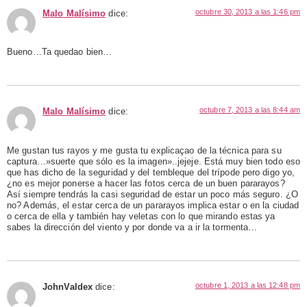
octubre 30, 2013 a las 1:46 pm
Malo Malísimo
dice:
Bueno…Ta quedao bien…
octubre 7, 2013 a las 8:44 am
Malo Malísimo
dice:
Me gustan tus rayos y me gusta tu explicaçao de la técnica para su
captura…»suerte que sólo es la imagen»..jejeje. Está muy bien todo eso
que has dicho de la seguridad y del tembleque del trípode pero digo yo,
¿no es mejor ponerse a hacer las fotos cerca de un buen pararayos?
Así siempre tendrás la casi seguridad de estar un poco más seguro. ¿O
no? Además, el estar cerca de un pararayos implica estar o en la ciudad
o cerca de ella y también hay veletas con lo que mirando estas ya
sabes la dirección del viento y por donde va a ir la tormenta…
octubre 1, 2013 a las 12:48 pm
JohnValdex
dice: