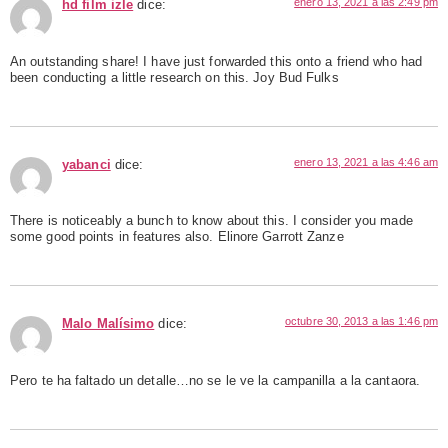
enero 13, 2021 a las 2:49 pm
hd film izle
dice:
An outstanding share! I have just forwarded this onto a friend who had
been conducting a little research on this. Joy Bud Fulks
enero 13, 2021 a las 4:46 am
yabanci
dice:
There is noticeably a bunch to know about this. I consider you made
some good points in features also. Elinore Garrott Zanze
octubre 30, 2013 a las 1:46 pm
Malo Malísimo
dice:
Pero te ha faltado un detalle…no se le ve la campanilla a la cantaora.