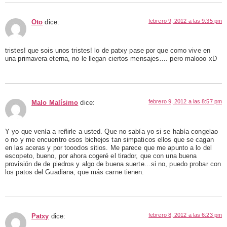
febrero 9, 2012 a las 9:35 pm
Oto
dice:
tristes! que sois unos tristes! lo de patxy pase por que como vive en
una primavera eterna, no le llegan ciertos mensajes…. pero malooo xD
febrero 9, 2012 a las 8:57 pm
Malo Malísimo
dice:
Y yo que venía a reñirle a usted. Que no sabía yo si se había congelao
o no y me encuentro esos bichejos tan simpaticos ellos que se cagan
en las aceras y por tooodos sitios. Me parece que me apunto a lo del
escopeto, bueno, por ahora cogeré el tirador, que con una buena
provisión de de piedros y algo de buena suerte…si no, puedo probar con
los patos del Guadiana, que más carne tienen.
febrero 8, 2012 a las 6:23 pm
Patxy
dice: