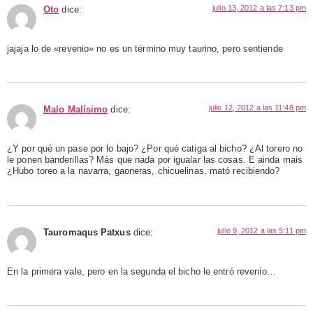
julio 13, 2012 a las 7:13 pm
Oto
dice:
jajaja lo de «revenio» no es un término muy taurino, pero sentiende
julio 12, 2012 a las 11:48 pm
Malo Malísimo
dice:
¿Y por qué un pase por lo bajo? ¿Por qué catiga al bicho? ¿Al torero no
le ponen banderillas? Más que nada por igualar las cosas. E ainda mais
¿Hubo toreo a la navarra, gaoneras, chicuelinas, mató recibiendo?
julio 9, 2012 a las 5:11 pm
Tauromaqus Patxus
dice:
En la primera vale, pero en la segunda el bicho le entró revenío…