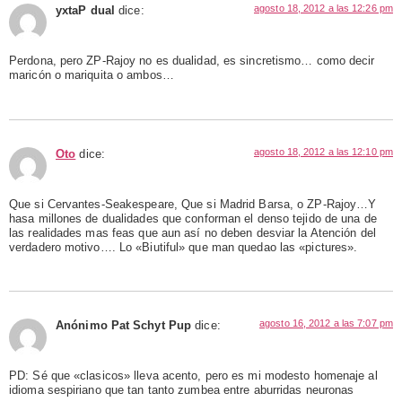
agosto 18, 2012 a las 12:26 pm
yxtaP dual
dice:
Perdona, pero ZP-Rajoy no es dualidad, es sincretismo… como decir
maricón o mariquita o ambos…
agosto 18, 2012 a las 12:10 pm
Oto
dice:
Que si Cervantes-Seakespeare, Que si Madrid Barsa, o ZP-Rajoy…Y
hasa millones de dualidades que conforman el denso tejido de una de
las realidades mas feas que aun así no deben desviar la Atención del
verdadero motivo…. Lo «Biutiful» que man quedao las «pictures».
agosto 16, 2012 a las 7:07 pm
Anónimo Pat Schyt Pup
dice:
PD: Sé que «clasicos» lleva acento, pero es mi modesto homenaje al
idioma sespiriano que tan tanto zumbea entre aburridas neuronas