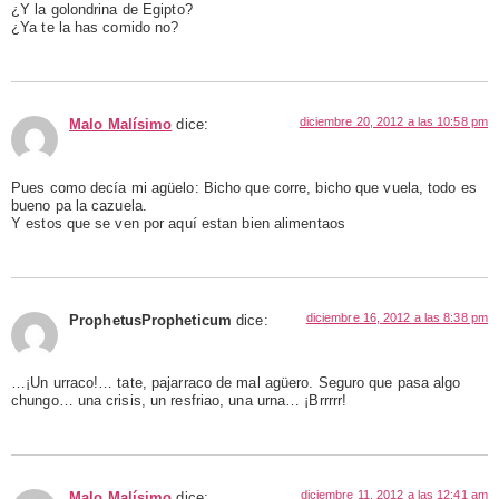
¿Y la golondrina de Egipto?
¿Ya te la has comido no?
diciembre 20, 2012 a las 10:58 pm
Malo Malísimo
dice:
Pues como decía mi agüelo: Bicho que corre, bicho que vuela, todo es
bueno pa la cazuela.
Y estos que se ven por aquí estan bien alimentaos
diciembre 16, 2012 a las 8:38 pm
ProphetusPropheticum
dice:
…¡Un urraco!… tate, pajarraco de mal agüero. Seguro que pasa algo
chungo… una crisis, un resfriao, una urna… ¡Brrrrr!
diciembre 11, 2012 a las 12:41 am
Malo Malísimo
dice: