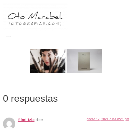
Images tagged "editorial"
0 respuestas
enero 17, 2021 a las 8:21 pm
filmi izle
dice: