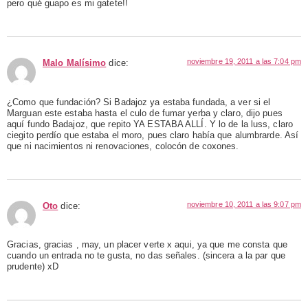
pero qué guapo es mi gatete!!
noviembre 19, 2011 a las 7:04 pm
Malo Malísimo
dice:
¿Como que fundación? Si Badajoz ya estaba fundada, a ver si el
Marguan este estaba hasta el culo de fumar yerba y claro, dijo pues
aquí fundo Badajoz, que repito YA ESTABA ALLÍ. Y lo de la luss, claro
ciegito perdío que estaba el moro, pues claro había que alumbrarde. Así
que ni nacimientos ni renovaciones, colocón de coxones.
noviembre 10, 2011 a las 9:07 pm
Oto
dice:
Gracias, gracias , may, un placer verte x aqui, ya que me consta que
cuando un entrada no te gusta, no das señales. (sincera a la par que
prudente) xD