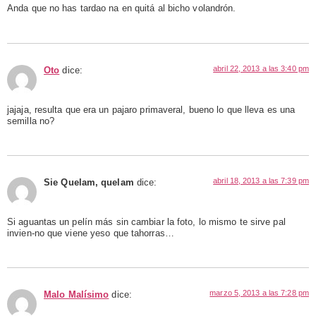
Anda que no has tardao na en quitá al bicho volandrón.
abril 22, 2013 a las 3:40 pm
Oto
dice:
jajaja, resulta que era un pajaro primaveral, bueno lo que lleva es una
semilla no?
abril 18, 2013 a las 7:39 pm
Sie Quelam, quelam
dice:
Si aguantas un pelín más sin cambiar la foto, lo mismo te sirve pal
invien-no que viene yeso que tahorras…
marzo 5, 2013 a las 7:28 pm
Malo Malísimo
dice: