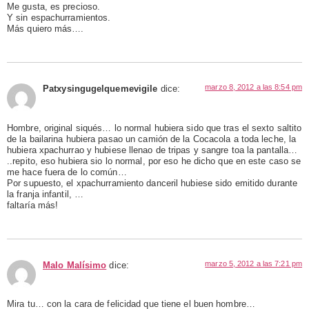
Me gusta, es precioso.
Y sin espachurramientos.
Más quiero más….
marzo 8, 2012 a las 8:54 pm
Patxysingugelquemevigile
dice:
Hombre, original siqués… lo normal hubiera sido que tras el sexto saltito
de la bailarina hubiera pasao un camión de la Cocacola a toda leche, la
hubiera xpachurrao y hubiese llenao de tripas y sangre toa la pantalla…
..repito, eso hubiera sio lo normal, por eso he dicho que en este caso se
me hace fuera de lo común…
Por supuesto, el xpachurramiento danceril hubiese sido emitido durante
la franja infantil, …
faltaría más!
marzo 5, 2012 a las 7:21 pm
Malo Malísimo
dice:
Mira tu… con la cara de felicidad que tiene el buen hombre…