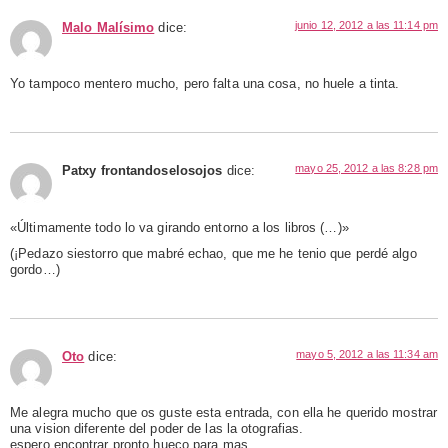
junio 12, 2012 a las 11:14 pm
Malo Malísimo
dice:
Yo tampoco mentero mucho, pero falta una cosa, no huele a tinta.
mayo 25, 2012 a las 8:28 pm
Patxy frontandoselosojos
dice:
«Últimamente todo lo va girando entorno a los libros (…)»
(¡Pedazo siestorro que mabré echao, que me he tenio que perdé algo
gordo…)
mayo 5, 2012 a las 11:34 am
Oto
dice:
Me alegra mucho que os guste esta entrada, con ella he querido mostrar
una vision diferente del poder de las la otografias.
espero encontrar pronto hueco para mas…