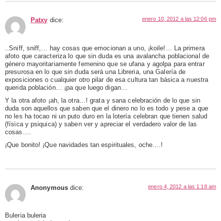
enero 10, 2012 a las 12:06 pm
Patxy
dice:
..Sniff, sniff,… hay cosas que emocionan a uno, ¡koile!… La primera
afoto que caracteriza lo que sin duda es una avalancha poblacional de
género mayoritariamente femenino que se ufana y agolpa para entrar
presurosa en lo que sin duda será una Libreria, una Galería de
exposiciones o cualquier otro pilar de esa cultura tan básica a nuestra
querida población… ¡pa que luego digan…
Y la otra afoto ¡ah, la otra…! grata y sana celebración de lo que sin
duda son aquellos que saben que el dinero no lo es todo y pese a que
no les ha tocao ni un puto duro en la lotería celebran que tienen salud
(física y psiquica) y saben ver y apreciar el verdadero valor de las
cosas….
¡Que bonito! ¡Que navidades tan espirituales, oche….!
enero 4, 2012 a las 1:18 am
Anonymous
dice:
Buleria buleria