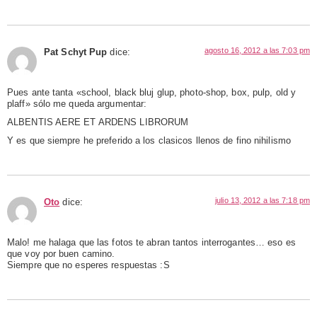
agosto 16, 2012 a las 7:03 pm
Pat Schyt Pup
dice:
Pues ante tanta «school, black bluj glup, photo-shop, box, pulp, old y
plaff» sólo me queda argumentar:
ALBENTIS AERE ET ARDENS LIBRORUM
Y es que siempre he preferido a los clasicos llenos de fino nihilismo
julio 13, 2012 a las 7:18 pm
Oto
dice:
Malo! me halaga que las fotos te abran tantos interrogantes… eso es
que voy por buen camino.
Siempre que no esperes respuestas :S