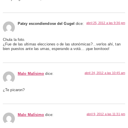
abril 25, 2012 a las 9:36 pm
Patxy escondiendose del Gugel
dice:
Chula la foto.
¿Fue de las ultimas elecciones o de las utonómicas?…verlos ahí, tan
bien puestos ante las urnas, esperando a votá… ¡que bonitooo!
abril 24, 2012 a las 10:45 am
Malo Malísimo
dice:
¿Te picaron?
abril 9, 2012 a las 11:31 pm
Malo Malísimo
dice: