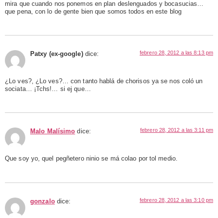
mira que cuando nos ponemos en plan deslenguados y bocasucias…
que pena, con lo de gente bien que somos todos en este blog
febrero 28, 2012 a las 8:13 pm
Patxy (ex-google)
dice:
¿Lo ves?, ¿Lo ves?… con tanto hablá de chorisos ya se nos coló un
sociata… ¡Tchs!… si ej que…
febrero 28, 2012 a las 3:11 pm
Malo Malísimo
dice:
Que soy yo, quel pegñetero ninio se má colao por tol medio.
febrero 28, 2012 a las 3:10 pm
gonzalo
dice: