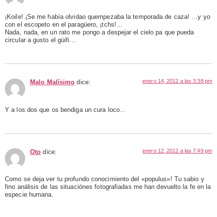
¡Koile! ¡Se me había olvidao quempezaba la temporada de caza! …y yo
con el escopeto en el paragüero, ¡tchs!…
Nada, nada, en un rato me pongo a despejar el cielo pa que pueda
circular a gusto el güifi…
enero 14, 2012 a las 3:38 pm
Malo Malísimo
dice:
Y a los dos que os bendiga un cura loco…
enero 12, 2012 a las 7:49 pm
Oto
dice:
Como se deja ver tu profundo conocimiento del «populus»! Tu sabio y
fino análisis de las situaciónes fotografiadas me han devuelto la fe en la
especie humana.