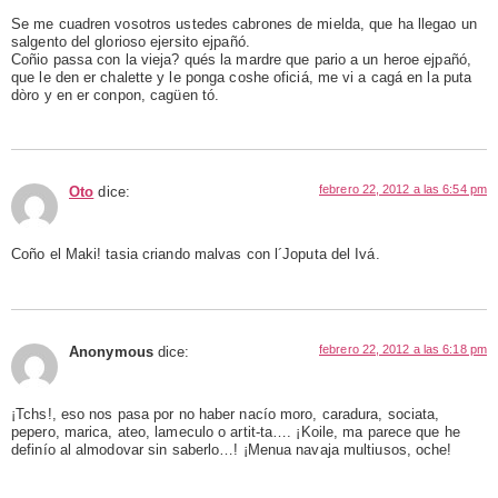
Se me cuadren vosotros ustedes cabrones de mielda, que ha llegao un
salgento del glorioso ejersito ejpañó.
Coñio passa con la vieja? qués la mardre que pario a un heroe ejpañó,
que le den er chalette y le ponga coshe oficiá, me vi a cagá en la puta
dòro y en er conpon, cagüen tó.
febrero 22, 2012 a las 6:54 pm
Oto
dice:
Coño el Maki! tasia criando malvas con l´Joputa del Ivá.
febrero 22, 2012 a las 6:18 pm
Anonymous
dice:
¡Tchs!, eso nos pasa por no haber nacío moro, caradura, sociata,
pepero, marica, ateo, lameculo o artit-ta…. ¡Koile, ma parece que he
definío al almodovar sin saberlo…! ¡Menua navaja multiusos, oche!