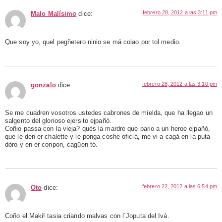
febrero 28, 2012 a las 3:11 pm
Malo Malísimo
dice:
Que soy yo, quel pegñetero ninio se má colao por tol medio.
febrero 28, 2012 a las 3:10 pm
gonzalo
dice:
Se me cuadren vosotros ustedes cabrones de mielda, que ha llegao un
salgento del glorioso ejersito ejpañó.
Coñio passa con la vieja? qués la mardre que pario a un heroe ejpañó,
que le den er chalette y le ponga coshe oficiá, me vi a cagá en la puta
dòro y en er conpon, cagüen tó.
febrero 22, 2012 a las 6:54 pm
Oto
dice:
Coño el Maki! tasia criando malvas con l´Joputa del Ivá.