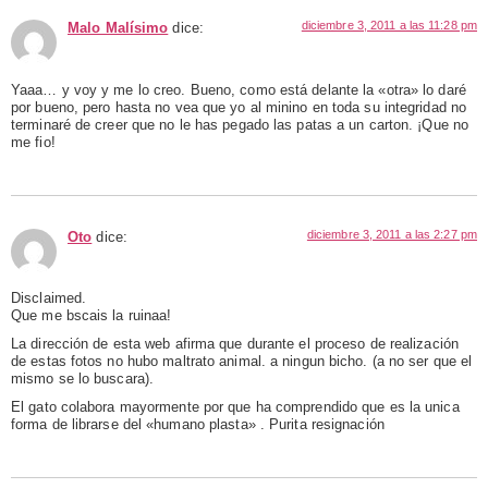
diciembre 3, 2011 a las 11:28 pm
Malo Malísimo
dice:
Yaaa… y voy y me lo creo. Bueno, como está delante la «otra» lo daré
por bueno, pero hasta no vea que yo al minino en toda su integridad no
terminaré de creer que no le has pegado las patas a un carton. ¡Que no
me fio!
diciembre 3, 2011 a las 2:27 pm
Oto
dice:
Disclaimed.
Que me bscais la ruinaa!
La dirección de esta web afirma que durante el proceso de realización
de estas fotos no hubo maltrato animal. a ningun bicho. (a no ser que el
mismo se lo buscara).
El gato colabora mayormente por que ha comprendido que es la unica
forma de librarse del «humano plasta» . Purita resignación