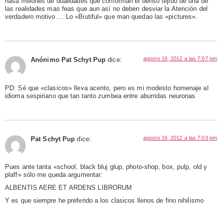
hasa millones de dualidades que conforman el denso tejido de una de
las realidades mas feas que aun así no deben desviar la Atención del
verdadero motivo…. Lo «Biutiful» que man quedao las «pictures».
agosto 16, 2012 a las 7:07 pm
Anónimo Pat Schyt Pup
dice:
PD: Sé que «clasicos» lleva acento, pero es mi modesto homenaje al
idioma sespiriano que tan tanto zumbea entre aburridas neuronas
agosto 16, 2012 a las 7:03 pm
Pat Schyt Pup
dice:
Pues ante tanta «school, black bluj glup, photo-shop, box, pulp, old y
plaff» sólo me queda argumentar:
ALBENTIS AERE ET ARDENS LIBRORUM
Y es que siempre he preferido a los clasicos llenos de fino nihilismo