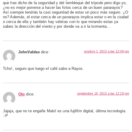
que has dicho de la seguridad y del tembleque del trípode pero digo yo,
¿no es mejor ponerse a hacer las fotos cerca de un buen pararayos?
Así siempre tendrás la casi seguridad de estar un poco más seguro. ¿O
no? Además, el estar cerca de un pararayos implica estar o en la ciudad
o cerca de ella y también hay veletas con lo que mirando estas ya
sabes la dirección del viento y por donde va a ir la tormenta…
octubre 1, 2013 a las 12:48 pm
JohnValdex
dice:
Tchs!, seguro que luego el café sabe a Rayos.
septiembre 16, 2013 a las 12:18 pm
Oto
dice:
Jajaja, que no te engañe Malo! es una fujifilm digital, última tecnología.
:-P