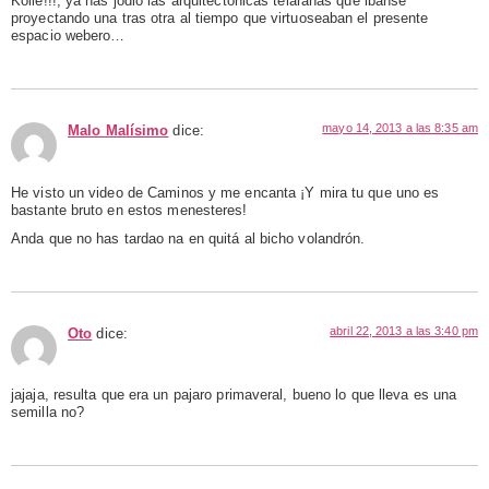
Koile!!!, ya has jodio las arquitectónicas telarañas que ibanse
proyectando una tras otra al tiempo que virtuoseaban el presente
espacio webero…
mayo 14, 2013 a las 8:35 am
Malo Malísimo
dice:
He visto un video de Caminos y me encanta ¡Y mira tu que uno es
bastante bruto en estos menesteres!
Anda que no has tardao na en quitá al bicho volandrón.
abril 22, 2013 a las 3:40 pm
Oto
dice:
jajaja, resulta que era un pajaro primaveral, bueno lo que lleva es una
semilla no?