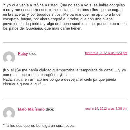
Y yo que venía a reñirle a usted. Que no sabía yo si se había congelao
o no y me encuentro esos bichejos tan simpaticos ellos que se cagan
en las aceras y por tooodos sitios. Me parece que me apunto a lo del
escopeto, bueno, por ahora cogeré el tirador, que con una buena
provisión de de piedros y algo de buena suerte…si no, puedo probar con
los patos del Guadiana, que más carne tienen.
febrero 8, 2012 a las 6:23 pm
Patxy
dice:
¡Koile! ¡Se me había olvidao quempezaba la temporada de caza! …y yo
con el escopeto en el paragüero, ¡tchs!…
Nada, nada, en un rato me pongo a despejar el cielo pa que pueda
circular a gusto el güifi…
enero 14, 2012 a las 3:38 pm
Malo Malísimo
dice:
Y a los dos que os bendiga un cura loco…