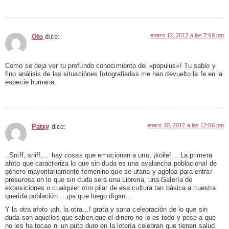
enero 12, 2012 a las 7:49 pm
Oto
dice:
Como se deja ver tu profundo conocimiento del «populus»! Tu sabio y
fino análisis de las situaciónes fotografiadas me han devuelto la fe en la
especie humana.
enero 10, 2012 a las 12:06 pm
Patxy
dice:
..Sniff, sniff,… hay cosas que emocionan a uno, ¡koile!… La primera
afoto que caracteriza lo que sin duda es una avalancha poblacional de
género mayoritariamente femenino que se ufana y agolpa para entrar
presurosa en lo que sin duda será una Libreria, una Galería de
exposiciones o cualquier otro pilar de esa cultura tan básica a nuestra
querida población… ¡pa que luego digan…
Y la otra afoto ¡ah, la otra…! grata y sana celebración de lo que sin
duda son aquellos que saben que el dinero no lo es todo y pese a que
no les ha tocao ni un puto duro en la lotería celebran que tienen salud