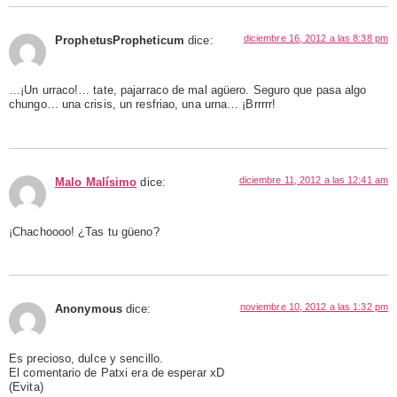
diciembre 16, 2012 a las 8:38 pm
ProphetusPropheticum
dice:
…¡Un urraco!… tate, pajarraco de mal agüero. Seguro que pasa algo
chungo… una crisis, un resfriao, una urna… ¡Brrrrr!
diciembre 11, 2012 a las 12:41 am
Malo Malísimo
dice:
¡Chachoooo! ¿Tas tu güeno?
noviembre 10, 2012 a las 1:32 pm
Anonymous
dice:
Es precioso, dulce y sencillo.
El comentario de Patxi era de esperar xD
(Evita)