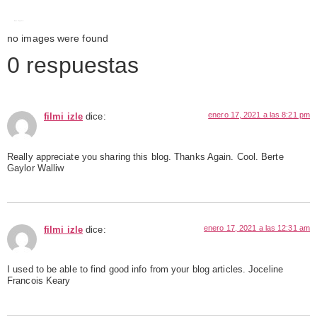
Images tagged "iti"
no images were found
0 respuestas
enero 17, 2021 a las 8:21 pm
filmi izle
dice:
Really appreciate you sharing this blog. Thanks Again. Cool. Berte
Gaylor Walliw
enero 17, 2021 a las 12:31 am
filmi izle
dice:
I used to be able to find good info from your blog articles. Joceline
Francois Keary