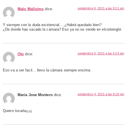
septiembre 6, 2013 a las 9:21 am
Malo Malísimo
dice:
Y siempre con la duda existencial….¿Habrá quedado bien?
¿De donde has sacado la cámara? Eso ya no se vende en elcorteinglé.
septiembre 5, 2013 a las 6:24 am
Oto
dice:
Eso va a ser facil… llevo la cámara siempre encima.
septiembre 4, 2013 a las 8:26 pm
Maria Jose Montero
dice:
Quiero tocarla¡¡¡¡¡