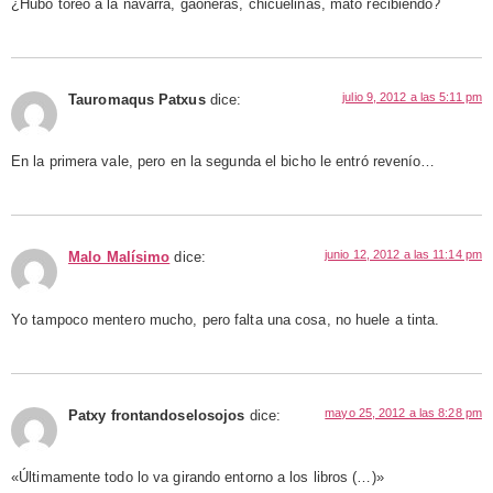
¿Hubo toreo a la navarra, gaoneras, chicuelinas, mató recibiendo?
julio 9, 2012 a las 5:11 pm
Tauromaqus Patxus
dice:
En la primera vale, pero en la segunda el bicho le entró revenío…
junio 12, 2012 a las 11:14 pm
Malo Malísimo
dice:
Yo tampoco mentero mucho, pero falta una cosa, no huele a tinta.
mayo 25, 2012 a las 8:28 pm
Patxy frontandoselosojos
dice:
«Últimamente todo lo va girando entorno a los libros (…)»