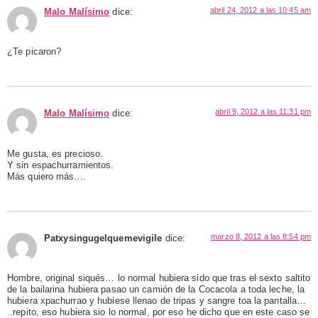
abril 24, 2012 a las 10:45 am
Malo Malísimo
dice:
¿Te picaron?
abril 9, 2012 a las 11:31 pm
Malo Malísimo
dice:
Me gusta, es precioso.
Y sin espachurramientos.
Más quiero más….
marzo 8, 2012 a las 8:54 pm
Patxysingugelquemevigile
dice:
Hombre, original siqués… lo normal hubiera sido que tras el sexto saltito
de la bailarina hubiera pasao un camión de la Cocacola a toda leche, la
hubiera xpachurrao y hubiese llenao de tripas y sangre toa la pantalla…
..repito, eso hubiera sio lo normal, por eso he dicho que en este caso se