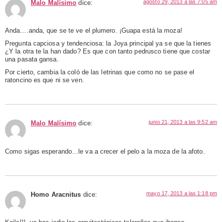
agosto 29, 2013 a las 7:05 am
Malo Malísimo
dice:
Anda….anda, que se te ve el plumero. ¡Guapa está la moza!
Pregunta capciosa y tendenciosa: la Joya principal ya se que la tienes
¿Y la otra te la han dado? Es que con tanto pedrusco tiene que costar
una pasata gansa.
Por cierto, cambia la coló de las letrinas que como no se pase el
ratoncino es que ni se ven.
junio 21, 2013 a las 9:52 am
Malo Malísimo
dice:
Como sigas esperando…le va a crecer el pelo a la moza de la afoto.
mayo 17, 2013 a las 1:18 pm
Homo Aracnitus
dice: