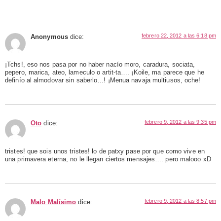
febrero 22, 2012 a las 6:18 pm
Anonymous
dice:
¡Tchs!, eso nos pasa por no haber nacío moro, caradura, sociata,
pepero, marica, ateo, lameculo o artit-ta…. ¡Koile, ma parece que he
definío al almodovar sin saberlo…! ¡Menua navaja multiusos, oche!
febrero 9, 2012 a las 9:35 pm
Oto
dice:
tristes! que sois unos tristes! lo de patxy pase por que como vive en
una primavera eterna, no le llegan ciertos mensajes…. pero malooo xD
febrero 9, 2012 a las 8:57 pm
Malo Malísimo
dice: