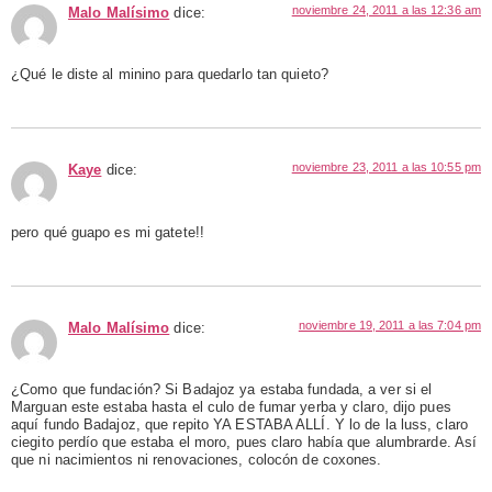
noviembre 24, 2011 a las 12:36 am
Malo Malísimo
dice:
¿Qué le diste al minino para quedarlo tan quieto?
noviembre 23, 2011 a las 10:55 pm
Kaye
dice:
pero qué guapo es mi gatete!!
noviembre 19, 2011 a las 7:04 pm
Malo Malísimo
dice:
¿Como que fundación? Si Badajoz ya estaba fundada, a ver si el
Marguan este estaba hasta el culo de fumar yerba y claro, dijo pues
aquí fundo Badajoz, que repito YA ESTABA ALLÍ. Y lo de la luss, claro
ciegito perdío que estaba el moro, pues claro había que alumbrarde. Así
que ni nacimientos ni renovaciones, colocón de coxones.