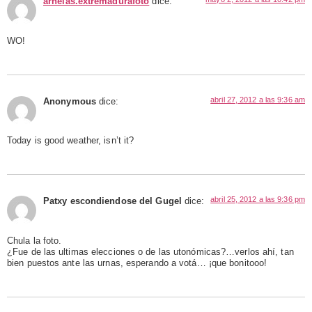
arnelas.extremadurafoto
dice:
WO!
abril 27, 2012 a las 9:36 am
Anonymous
dice:
Today is good weather, isn’t it?
abril 25, 2012 a las 9:36 pm
Patxy escondiendose del Gugel
dice:
Chula la foto.
¿Fue de las ultimas elecciones o de las utonómicas?…verlos ahí, tan
bien puestos ante las urnas, esperando a votá… ¡que bonitooo!