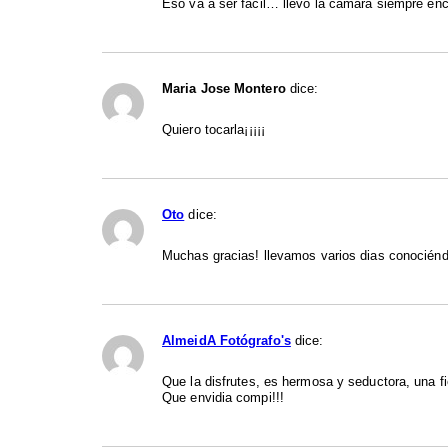
Eso va a ser facil… llevo la cámara siempre en
Maria Jose Montero
dice:
Quiero tocarla¡¡¡¡¡
Oto
dice:
Muchas gracias! llevamos varios dias conocién
AlmeidA Fotógrafo's
dice:
Que la disfrutes, es hermosa y seductora, una f
Que envidia compi!!!