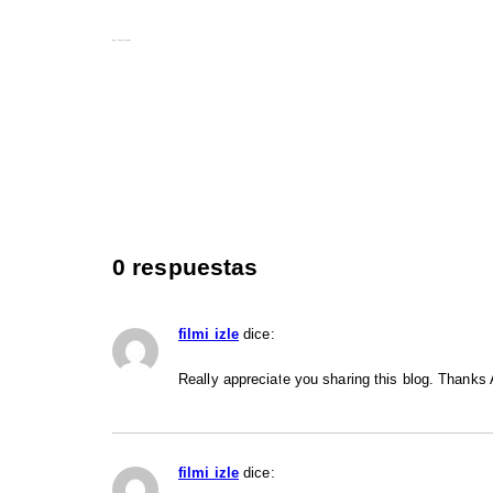
Images tagged "justicia"
0 respuestas
filmi izle
dice:
Really appreciate you sharing this blog. Thanks 
filmi izle
dice: