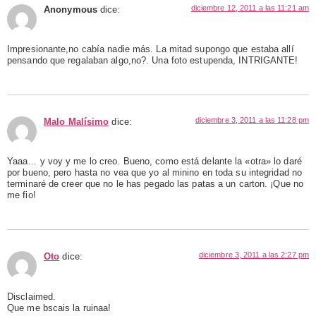
diciembre 12, 2011 a las 11:21 am
Anonymous
dice:
Impresionante,no cabía nadie más. La mitad supongo que estaba allí
pensando que regalaban algo,no?. Una foto estupenda, INTRIGANTE!
diciembre 3, 2011 a las 11:28 pm
Malo Malísimo
dice:
Yaaa… y voy y me lo creo. Bueno, como está delante la «otra» lo daré
por bueno, pero hasta no vea que yo al minino en toda su integridad no
terminaré de creer que no le has pegado las patas a un carton. ¡Que no
me fio!
diciembre 3, 2011 a las 2:27 pm
Oto
dice:
Disclaimed.
Que me bscais la ruinaa!