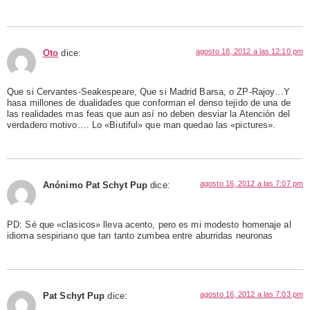
agosto 18, 2012 a las 12:10 pm
Oto
dice:
Que si Cervantes-Seakespeare, Que si Madrid Barsa, o ZP-Rajoy…Y
hasa millones de dualidades que conforman el denso tejido de una de
las realidades mas feas que aun así no deben desviar la Atención del
verdadero motivo…. Lo «Biutiful» que man quedao las «pictures».
agosto 16, 2012 a las 7:07 pm
Anónimo Pat Schyt Pup
dice:
PD: Sé que «clasicos» lleva acento, pero es mi modesto homenaje al
idioma sespiriano que tan tanto zumbea entre aburridas neuronas
agosto 16, 2012 a las 7:03 pm
Pat Schyt Pup
dice: