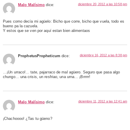
diciembre 20, 2012 a las 10:58 pm
Malo Malísimo
dice:
Pues como decía mi agüelo: Bicho que corre, bicho que vuela, todo es
bueno pa la cazuela.
Y estos que se ven por aquí estan bien alimentaos
diciembre 16, 2012 a las 8:38 pm
ProphetusPropheticum
dice:
…¡Un urraco!… tate, pajarraco de mal agüero. Seguro que pasa algo
chungo… una crisis, un resfriao, una urna… ¡Brrrrr!
diciembre 11, 2012 a las 12:41 am
Malo Malísimo
dice:
¡Chachoooo! ¿Tas tu güeno?