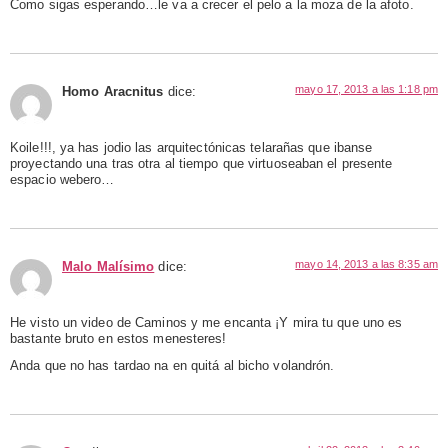
Como sigas esperando…le va a crecer el pelo a la moza de la afoto.
mayo 17, 2013 a las 1:18 pm
Homo Aracnitus
dice:
Koile!!!, ya has jodio las arquitectónicas telarañas que ibanse
proyectando una tras otra al tiempo que virtuoseaban el presente
espacio webero…
mayo 14, 2013 a las 8:35 am
Malo Malísimo
dice:
He visto un video de Caminos y me encanta ¡Y mira tu que uno es
bastante bruto en estos menesteres!
Anda que no has tardao na en quitá al bicho volandrón.