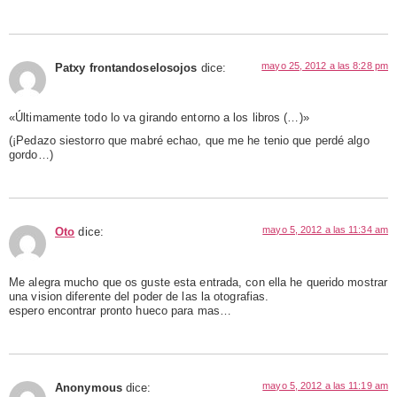
mayo 25, 2012 a las 8:28 pm
Patxy frontandoselosojos
dice:
«Últimamente todo lo va girando entorno a los libros (…)»
(¡Pedazo siestorro que mabré echao, que me he tenio que perdé algo
gordo…)
mayo 5, 2012 a las 11:34 am
Oto
dice:
Me alegra mucho que os guste esta entrada, con ella he querido mostrar
una vision diferente del poder de las la otografias.
espero encontrar pronto hueco para mas…
mayo 5, 2012 a las 11:19 am
Anonymous
dice: