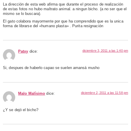
La dirección de esta web afirma que durante el proceso de realización
de estas fotos no hubo maltrato animal. a ningun bicho. (a no ser que el
mismo se lo buscara).
El gato colabora mayormente por que ha comprendido que es la unica
forma de librarse del «humano plasta» . Purita resignación
diciembre 3, 2011 a las 1:40 pm
Patxy
dice:
Si, despues de haberlo capao se suelen amansá musho
diciembre 2, 2011 a las 11:58 pm
Malo Malísimo
dice:
¿Y se dejó el bicho?