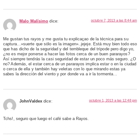
octubre 7, 2013 a las 8:44 am
Malo Malísimo
dice:
Me gustan tus rayos y me gusta tu explicaçao de la técnica para su
captura…»suerte que sólo es la imagen»..jejeje. Está muy bien todo eso
que has dicho de la seguridad y del tembleque del trípode pero digo yo,
¿no es mejor ponerse a hacer las fotos cerca de un buen pararayos?
Así siempre tendrás la casi seguridad de estar un poco más seguro. ¿O
no? Además, el estar cerca de un pararayos implica estar o en la ciudad
o cerca de ella y también hay veletas con lo que mirando estas ya
sabes la dirección del viento y por donde va a ir la tormenta…
octubre 1, 2013 a las 12:48 pm
JohnValdex
dice:
Tchs!, seguro que luego el café sabe a Rayos.