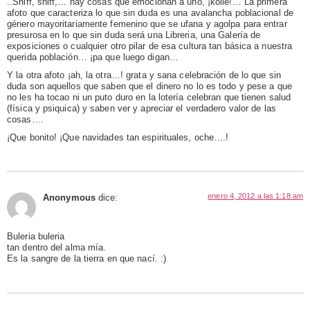
..Sniff, sniff,… hay cosas que emocionan a uno, ¡koile!… La primera
afoto que caracteriza lo que sin duda es una avalancha poblacional de
género mayoritariamente femenino que se ufana y agolpa para entrar
presurosa en lo que sin duda será una Libreria, una Galería de
exposiciones o cualquier otro pilar de esa cultura tan básica a nuestra
querida población… ¡pa que luego digan…
Y la otra afoto ¡ah, la otra…! grata y sana celebración de lo que sin
duda son aquellos que saben que el dinero no lo es todo y pese a que
no les ha tocao ni un puto duro en la lotería celebran que tienen salud
(física y psiquica) y saben ver y apreciar el verdadero valor de las
cosas….
¡Que bonito! ¡Que navidades tan espirituales, oche….!
enero 4, 2012 a las 1:18 am
Anonymous
dice:
Buleria buleria
tan dentro del alma mía.
Es la sangre de la tierra en que nací. :)