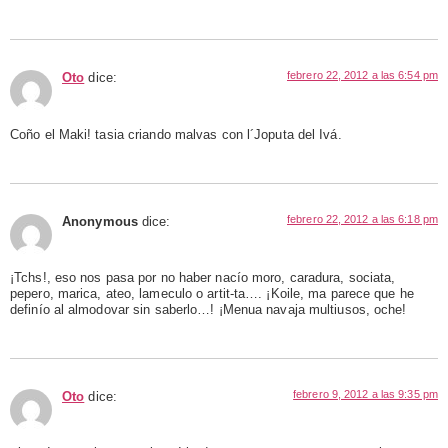
febrero 22, 2012 a las 6:54 pm
Oto
dice:
Coño el Maki! tasia criando malvas con l´Joputa del Ivá.
febrero 22, 2012 a las 6:18 pm
Anonymous
dice:
¡Tchs!, eso nos pasa por no haber nacío moro, caradura, sociata,
pepero, marica, ateo, lameculo o artit-ta…. ¡Koile, ma parece que he
definío al almodovar sin saberlo…! ¡Menua navaja multiusos, oche!
febrero 9, 2012 a las 9:35 pm
Oto
dice: