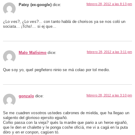
febrero 28, 2012 a las 8:13 pm
Patxy (ex-google)
dice:
¿Lo ves?, ¿Lo ves?… con tanto hablá de chorisos ya se nos coló un
sociata… ¡Tchs!… si ej que…
febrero 28, 2012 a las 3:11 pm
Malo Malísimo
dice:
Que soy yo, quel pegñetero ninio se má colao por tol medio.
febrero 28, 2012 a las 3:10 pm
gonzalo
dice:
Se me cuadren vosotros ustedes cabrones de mielda, que ha llegao un
salgento del glorioso ejersito ejpañó.
Coñio passa con la vieja? qués la mardre que pario a un heroe ejpañó,
que le den er chalette y le ponga coshe oficiá, me vi a cagá en la puta
dòro y en er conpon, cagüen tó.