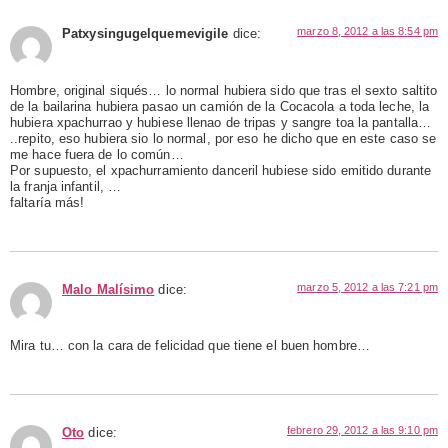
marzo 8, 2012 a las 8:54 pm
Patxysingugelquemevigile
dice:
Hombre, original siqués… lo normal hubiera sido que tras el sexto saltito
de la bailarina hubiera pasao un camión de la Cocacola a toda leche, la
hubiera xpachurrao y hubiese llenao de tripas y sangre toa la pantalla…
..repito, eso hubiera sio lo normal, por eso he dicho que en este caso se
me hace fuera de lo común…
Por supuesto, el xpachurramiento danceril hubiese sido emitido durante
la franja infantil, …
faltaría más!
marzo 5, 2012 a las 7:21 pm
Malo Malísimo
dice:
Mira tu… con la cara de felicidad que tiene el buen hombre…
febrero 29, 2012 a las 9:10 pm
Oto
dice: