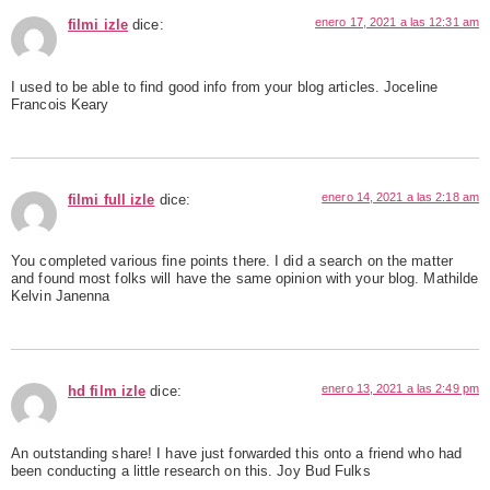
enero 17, 2021 a las 12:31 am
filmi izle
dice:
I used to be able to find good info from your blog articles. Joceline
Francois Keary
enero 14, 2021 a las 2:18 am
filmi full izle
dice:
You completed various fine points there. I did a search on the matter
and found most folks will have the same opinion with your blog. Mathilde
Kelvin Janenna
enero 13, 2021 a las 2:49 pm
hd film izle
dice:
An outstanding share! I have just forwarded this onto a friend who had
been conducting a little research on this. Joy Bud Fulks