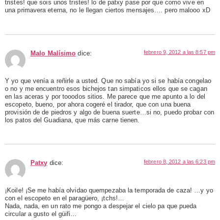
tristes! que sois unos tristes! lo de patxy pase por que como vive en
una primavera eterna, no le llegan ciertos mensajes…. pero malooo xD
febrero 9, 2012 a las 8:57 pm
Malo Malísimo
dice:
Y yo que venía a reñirle a usted. Que no sabía yo si se había congelao
o no y me encuentro esos bichejos tan simpaticos ellos que se cagan
en las aceras y por tooodos sitios. Me parece que me apunto a lo del
escopeto, bueno, por ahora cogeré el tirador, que con una buena
provisión de de piedros y algo de buena suerte…si no, puedo probar con
los patos del Guadiana, que más carne tienen.
febrero 8, 2012 a las 6:23 pm
Patxy
dice:
¡Koile! ¡Se me había olvidao quempezaba la temporada de caza! …y yo
con el escopeto en el paragüero, ¡tchs!…
Nada, nada, en un rato me pongo a despejar el cielo pa que pueda
circular a gusto el güifi…