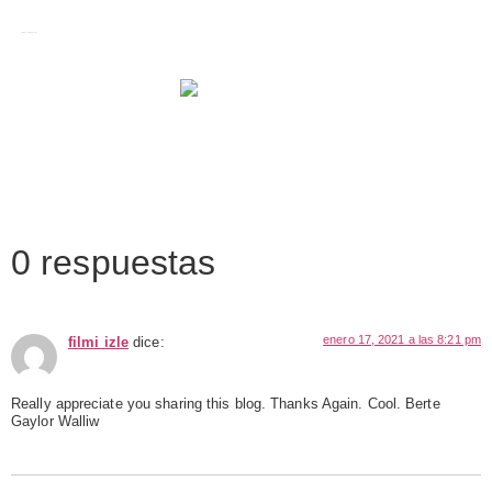
Images tagged "la"
0 respuestas
enero 17, 2021 a las 8:21 pm
filmi izle
dice:
Really appreciate you sharing this blog. Thanks Again. Cool. Berte
Gaylor Walliw