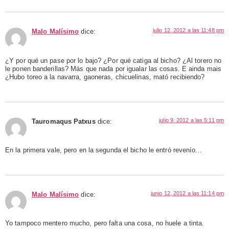
julio 12, 2012 a las 11:48 pm
Malo Malísimo
dice:
¿Y por qué un pase por lo bajo? ¿Por qué catiga al bicho? ¿Al torero no
le ponen banderillas? Más que nada por igualar las cosas. E ainda mais
¿Hubo toreo a la navarra, gaoneras, chicuelinas, mató recibiendo?
julio 9, 2012 a las 5:11 pm
Tauromaqus Patxus
dice:
En la primera vale, pero en la segunda el bicho le entró revenío…
junio 12, 2012 a las 11:14 pm
Malo Malísimo
dice:
Yo tampoco mentero mucho, pero falta una cosa, no huele a tinta.