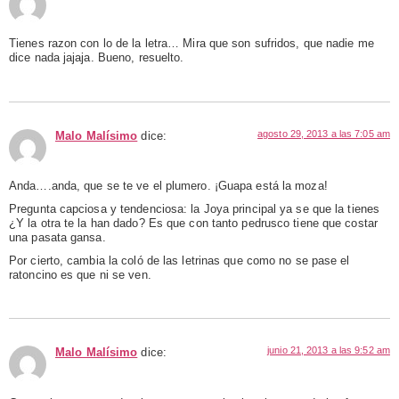
Tienes razon con lo de la letra… Mira que son sufridos, que nadie me
dice nada jajaja. Bueno, resuelto.
agosto 29, 2013 a las 7:05 am
Malo Malísimo
dice:
Anda….anda, que se te ve el plumero. ¡Guapa está la moza!
Pregunta capciosa y tendenciosa: la Joya principal ya se que la tienes
¿Y la otra te la han dado? Es que con tanto pedrusco tiene que costar
una pasata gansa.
Por cierto, cambia la coló de las letrinas que como no se pase el
ratoncino es que ni se ven.
junio 21, 2013 a las 9:52 am
Malo Malísimo
dice: