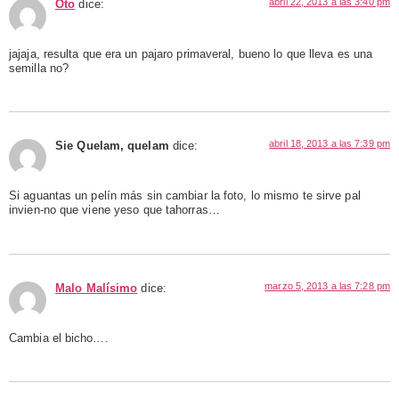
abril 22, 2013 a las 3:40 pm
Oto
dice:
jajaja, resulta que era un pajaro primaveral, bueno lo que lleva es una
semilla no?
abril 18, 2013 a las 7:39 pm
Sie Quelam, quelam
dice:
Si aguantas un pelín más sin cambiar la foto, lo mismo te sirve pal
invien-no que viene yeso que tahorras…
marzo 5, 2013 a las 7:28 pm
Malo Malísimo
dice:
Cambia el bicho….