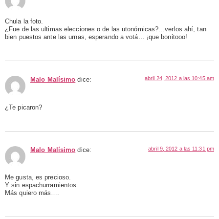
Chula la foto.
¿Fue de las ultimas elecciones o de las utonómicas?…verlos ahí, tan
bien puestos ante las urnas, esperando a votá… ¡que bonitooo!
abril 24, 2012 a las 10:45 am
Malo Malísimo
dice:
¿Te picaron?
abril 9, 2012 a las 11:31 pm
Malo Malísimo
dice:
Me gusta, es precioso.
Y sin espachurramientos.
Más quiero más….