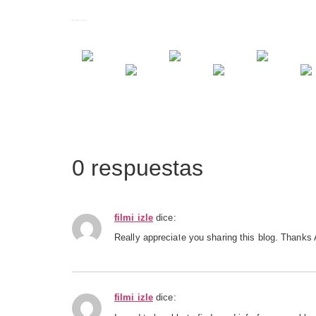
Images tagged "Los Soletes"
0 respuestas
filmi izle
dice:
Really appreciate you sharing this blog. Thanks 
filmi izle
dice: