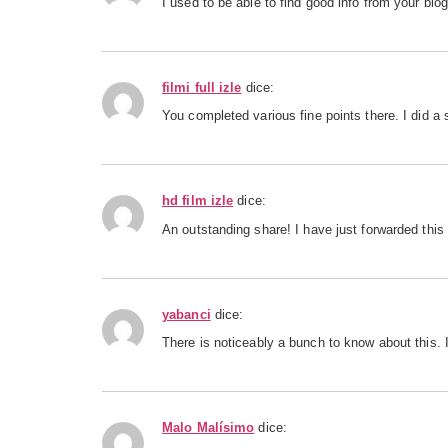
I used to be able to find good info from your blo
filmi full izle
dice:
You completed various fine points there. I did a
hd film izle
dice:
An outstanding share! I have just forwarded this
yabanci
dice:
There is noticeably a bunch to know about this.
Malo Malísimo
dice: