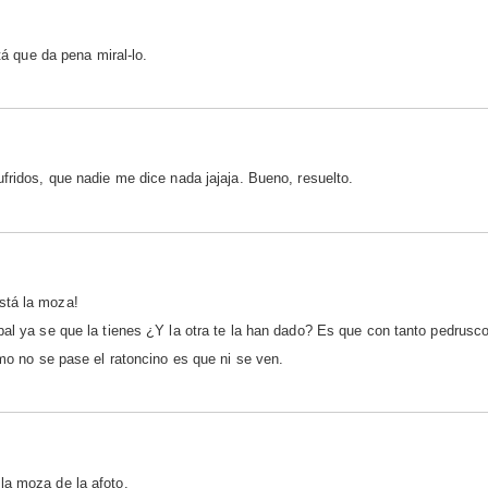
tá que da pena miral-lo.
fridos, que nadie me dice nada jajaja. Bueno, resuelto.
stá la moza!
pal ya se que la tienes ¿Y la otra te la han dado? Es que con tanto pedrusc
omo no se pase el ratoncino es que ni se ven.
la moza de la afoto.