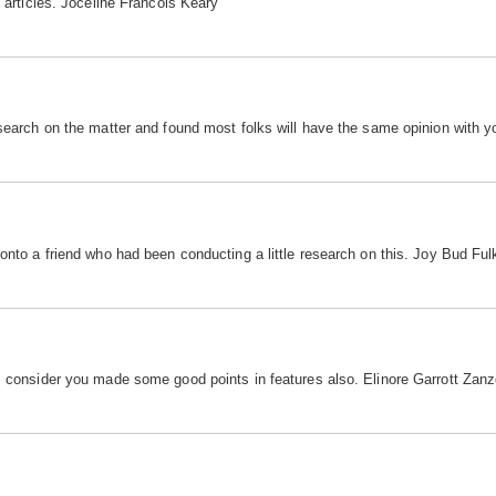
g articles. Joceline Francois Keary
 search on the matter and found most folks will have the same opinion with 
 onto a friend who had been conducting a little research on this. Joy Bud Ful
 I consider you made some good points in features also. Elinore Garrott Zan