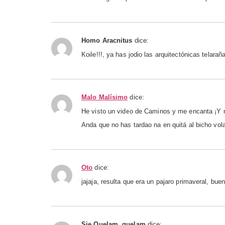
Homo Aracnitus
dice:
Koile!!!, ya has jodio las arquitectónicas telar
Malo Malísimo
dice:
He visto un video de Caminos y me encanta ¡Y m
Anda que no has tardao na en quitá al bicho vol
Oto
dice:
jajaja, resulta que era un pajaro primaveral, bue
Sie Quelam, quelam
dice: