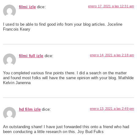
enero 17, 2021 a las 12:31 am
filmi izle
dice:
I used to be able to find good info from your blog articles. Joceline
Francois Keary
enero 14, 2021 a las 2:18 am
filmi full izle
dice:
You completed various fine points there. I did a search on the matter
and found most folks will have the same opinion with your blog. Mathilde
Kelvin Janenna
enero 13, 2021 a las 2:49 pm
hd film izle
dice:
An outstanding share! I have just forwarded this onto a friend who had
been conducting a little research on this. Joy Bud Fulks