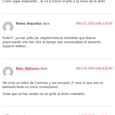
Como sigas esperando…le va a crecer el pelo a la moza de la afoto.
mayo 17, 2013 a las 1:18 pm
Homo Aracnitus
dice:
Koile!!!, ya has jodio las arquitectónicas telarañas que ibanse
proyectando una tras otra al tiempo que virtuoseaban el presente
espacio webero…
mayo 14, 2013 a las 8:35 am
Malo Malísimo
dice:
He visto un video de Caminos y me encanta ¡Y mira tu que uno es
bastante bruto en estos menesteres!
Anda que no has tardao na en quitá al bicho volandrón.