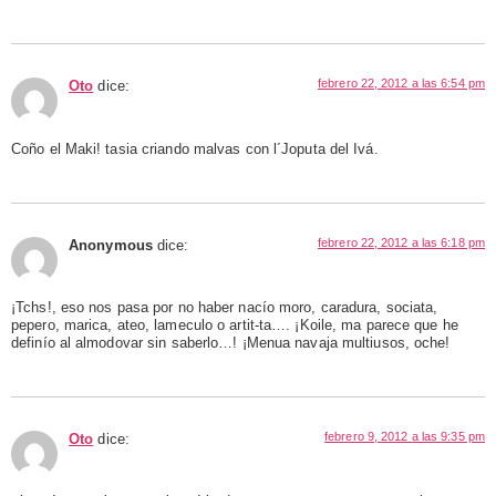
febrero 22, 2012 a las 6:54 pm
Oto
dice:
Coño el Maki! tasia criando malvas con l´Joputa del Ivá.
febrero 22, 2012 a las 6:18 pm
Anonymous
dice:
¡Tchs!, eso nos pasa por no haber nacío moro, caradura, sociata,
pepero, marica, ateo, lameculo o artit-ta…. ¡Koile, ma parece que he
definío al almodovar sin saberlo…! ¡Menua navaja multiusos, oche!
febrero 9, 2012 a las 9:35 pm
Oto
dice: