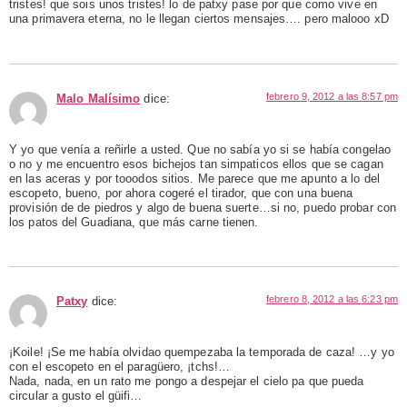
tristes! que sois unos tristes! lo de patxy pase por que como vive en
una primavera eterna, no le llegan ciertos mensajes…. pero malooo xD
febrero 9, 2012 a las 8:57 pm
Malo Malísimo
dice:
Y yo que venía a reñirle a usted. Que no sabía yo si se había congelao
o no y me encuentro esos bichejos tan simpaticos ellos que se cagan
en las aceras y por tooodos sitios. Me parece que me apunto a lo del
escopeto, bueno, por ahora cogeré el tirador, que con una buena
provisión de de piedros y algo de buena suerte…si no, puedo probar con
los patos del Guadiana, que más carne tienen.
febrero 8, 2012 a las 6:23 pm
Patxy
dice:
¡Koile! ¡Se me había olvidao quempezaba la temporada de caza! …y yo
con el escopeto en el paragüero, ¡tchs!…
Nada, nada, en un rato me pongo a despejar el cielo pa que pueda
circular a gusto el güifi…