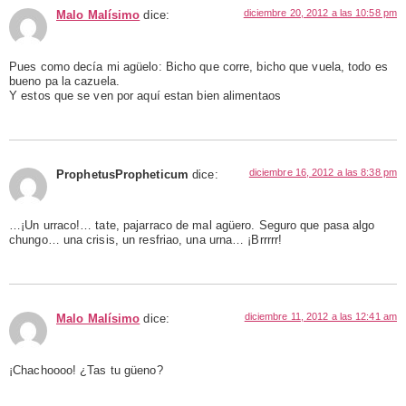
diciembre 20, 2012 a las 10:58 pm
Malo Malísimo
dice:
Pues como decía mi agüelo: Bicho que corre, bicho que vuela, todo es
bueno pa la cazuela.
Y estos que se ven por aquí estan bien alimentaos
diciembre 16, 2012 a las 8:38 pm
ProphetusPropheticum
dice:
…¡Un urraco!… tate, pajarraco de mal agüero. Seguro que pasa algo
chungo… una crisis, un resfriao, una urna… ¡Brrrrr!
diciembre 11, 2012 a las 12:41 am
Malo Malísimo
dice:
¡Chachoooo! ¿Tas tu güeno?