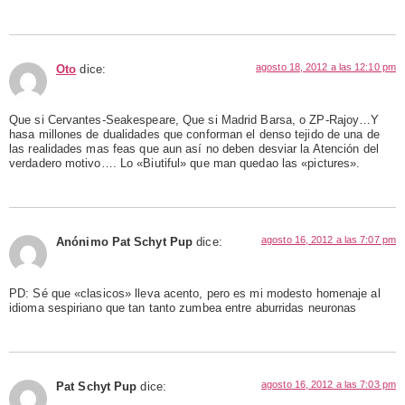
agosto 18, 2012 a las 12:10 pm
Oto
dice:
Que si Cervantes-Seakespeare, Que si Madrid Barsa, o ZP-Rajoy…Y
hasa millones de dualidades que conforman el denso tejido de una de
las realidades mas feas que aun así no deben desviar la Atención del
verdadero motivo…. Lo «Biutiful» que man quedao las «pictures».
agosto 16, 2012 a las 7:07 pm
Anónimo Pat Schyt Pup
dice:
PD: Sé que «clasicos» lleva acento, pero es mi modesto homenaje al
idioma sespiriano que tan tanto zumbea entre aburridas neuronas
agosto 16, 2012 a las 7:03 pm
Pat Schyt Pup
dice: