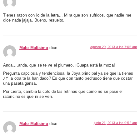
Tienes razon con lo de la letra… Mira que son sufridos, que nadie me
dice nada jajaja. Bueno, resuelto.
agosto 29, 2013 a las 7:05 am
Malo Malísimo
dice:
Anda….anda, que se te ve el plumero. ¡Guapa está la moza!
Pregunta capciosa y tendenciosa: la Joya principal ya se que la tienes
¿Y la otra te la han dado? Es que con tanto pedrusco tiene que costar
una pasata gansa.
Por cierto, cambia la coló de las letrinas que como no se pase el
ratoncino es que ni se ven.
junio 21, 2013 a las 9:52 am
Malo Malísimo
dice: