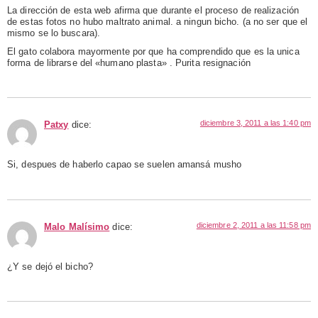
La dirección de esta web afirma que durante el proceso de realización
de estas fotos no hubo maltrato animal. a ningun bicho. (a no ser que el
mismo se lo buscara).
El gato colabora mayormente por que ha comprendido que es la unica
forma de librarse del «humano plasta» . Purita resignación
diciembre 3, 2011 a las 1:40 pm
Patxy
dice:
Si, despues de haberlo capao se suelen amansá musho
diciembre 2, 2011 a las 11:58 pm
Malo Malísimo
dice:
¿Y se dejó el bicho?