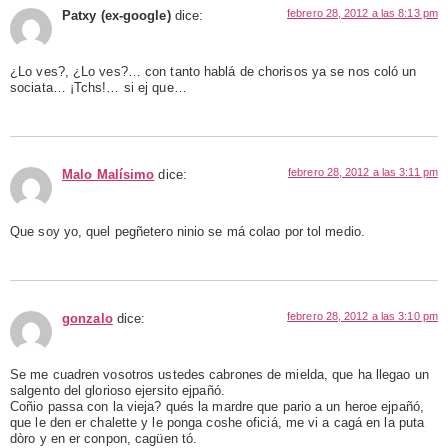
febrero 28, 2012 a las 8:13 pm
Patxy (ex-google)
dice:
¿Lo ves?, ¿Lo ves?… con tanto hablá de chorisos ya se nos coló un
sociata… ¡Tchs!… si ej que…
febrero 28, 2012 a las 3:11 pm
Malo Malísimo
dice:
Que soy yo, quel pegñetero ninio se má colao por tol medio.
febrero 28, 2012 a las 3:10 pm
gonzalo
dice:
Se me cuadren vosotros ustedes cabrones de mielda, que ha llegao un
salgento del glorioso ejersito ejpañó.
Coñio passa con la vieja? qués la mardre que pario a un heroe ejpañó,
que le den er chalette y le ponga coshe oficiá, me vi a cagá en la puta
dòro y en er conpon, cagüen tó.