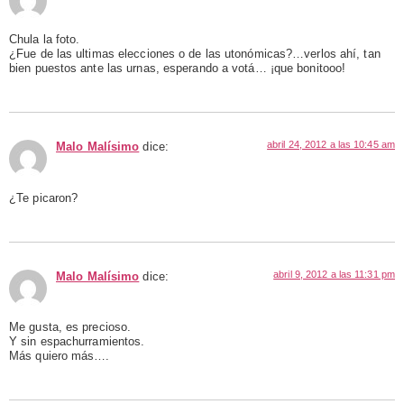
Chula la foto.
¿Fue de las ultimas elecciones o de las utonómicas?…verlos ahí, tan
bien puestos ante las urnas, esperando a votá… ¡que bonitooo!
abril 24, 2012 a las 10:45 am
Malo Malísimo
dice:
¿Te picaron?
abril 9, 2012 a las 11:31 pm
Malo Malísimo
dice:
Me gusta, es precioso.
Y sin espachurramientos.
Más quiero más….