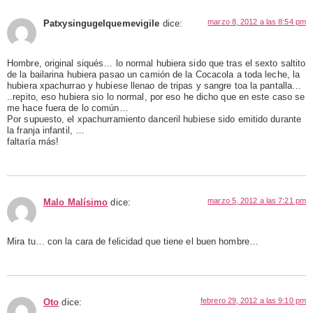
marzo 8, 2012 a las 8:54 pm
Patxysingugelquemevigile
dice:
Hombre, original siqués… lo normal hubiera sido que tras el sexto saltito
de la bailarina hubiera pasao un camión de la Cocacola a toda leche, la
hubiera xpachurrao y hubiese llenao de tripas y sangre toa la pantalla…
..repito, eso hubiera sio lo normal, por eso he dicho que en este caso se
me hace fuera de lo común…
Por supuesto, el xpachurramiento danceril hubiese sido emitido durante
la franja infantil, …
faltaría más!
marzo 5, 2012 a las 7:21 pm
Malo Malísimo
dice:
Mira tu… con la cara de felicidad que tiene el buen hombre…
febrero 29, 2012 a las 9:10 pm
Oto
dice: