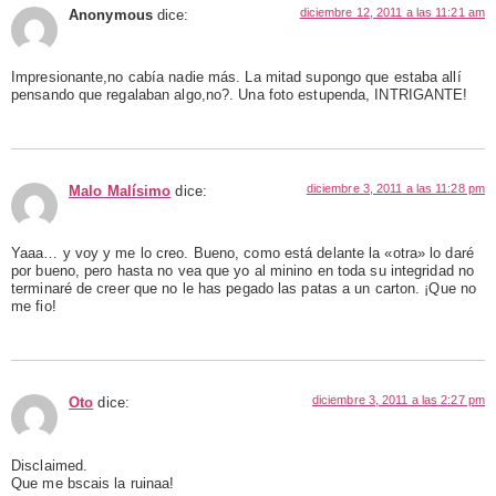
diciembre 12, 2011 a las 11:21 am
Anonymous
dice:
Impresionante,no cabía nadie más. La mitad supongo que estaba allí
pensando que regalaban algo,no?. Una foto estupenda, INTRIGANTE!
diciembre 3, 2011 a las 11:28 pm
Malo Malísimo
dice:
Yaaa… y voy y me lo creo. Bueno, como está delante la «otra» lo daré
por bueno, pero hasta no vea que yo al minino en toda su integridad no
terminaré de creer que no le has pegado las patas a un carton. ¡Que no
me fio!
diciembre 3, 2011 a las 2:27 pm
Oto
dice:
Disclaimed.
Que me bscais la ruinaa!