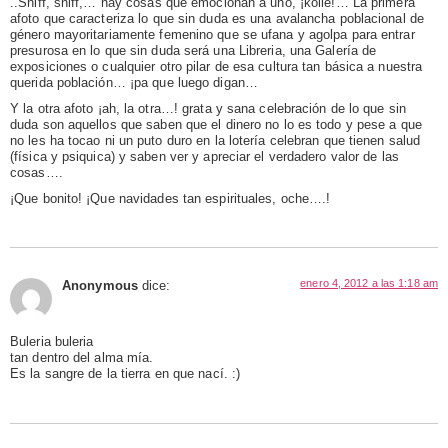
..Sniff, sniff,… hay cosas que emocionan a uno, ¡koile!… La primera
afoto que caracteriza lo que sin duda es una avalancha poblacional de
género mayoritariamente femenino que se ufana y agolpa para entrar
presurosa en lo que sin duda será una Libreria, una Galería de
exposiciones o cualquier otro pilar de esa cultura tan básica a nuestra
querida población… ¡pa que luego digan…
Y la otra afoto ¡ah, la otra…! grata y sana celebración de lo que sin
duda son aquellos que saben que el dinero no lo es todo y pese a que
no les ha tocao ni un puto duro en la lotería celebran que tienen salud
(física y psiquica) y saben ver y apreciar el verdadero valor de las
cosas….
¡Que bonito! ¡Que navidades tan espirituales, oche….!
enero 4, 2012 a las 1:18 am
Anonymous
dice:
Buleria buleria
tan dentro del alma mía.
Es la sangre de la tierra en que nací. :)