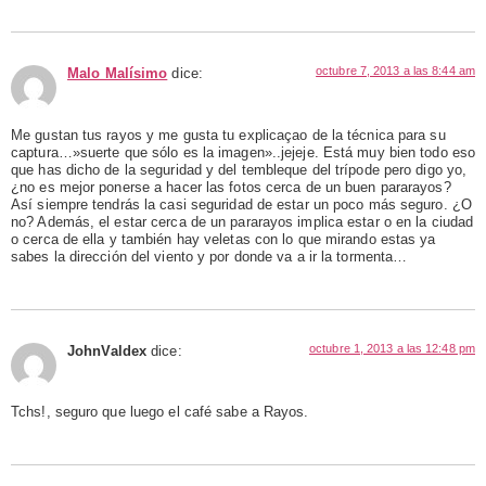
octubre 7, 2013 a las 8:44 am
Malo Malísimo
dice:
Me gustan tus rayos y me gusta tu explicaçao de la técnica para su
captura…»suerte que sólo es la imagen»..jejeje. Está muy bien todo eso
que has dicho de la seguridad y del tembleque del trípode pero digo yo,
¿no es mejor ponerse a hacer las fotos cerca de un buen pararayos?
Así siempre tendrás la casi seguridad de estar un poco más seguro. ¿O
no? Además, el estar cerca de un pararayos implica estar o en la ciudad
o cerca de ella y también hay veletas con lo que mirando estas ya
sabes la dirección del viento y por donde va a ir la tormenta…
octubre 1, 2013 a las 12:48 pm
JohnValdex
dice:
Tchs!, seguro que luego el café sabe a Rayos.