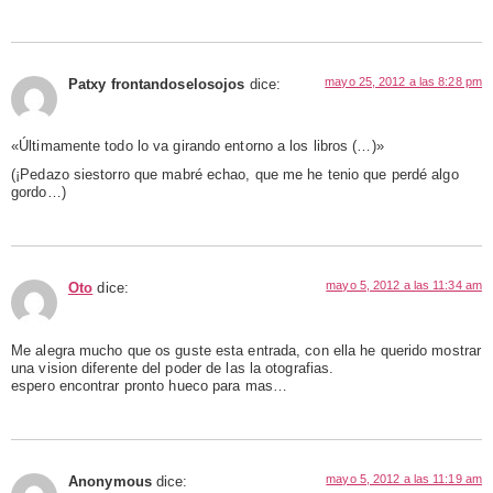
mayo 25, 2012 a las 8:28 pm
Patxy frontandoselosojos
dice:
«Últimamente todo lo va girando entorno a los libros (…)»
(¡Pedazo siestorro que mabré echao, que me he tenio que perdé algo
gordo…)
mayo 5, 2012 a las 11:34 am
Oto
dice:
Me alegra mucho que os guste esta entrada, con ella he querido mostrar
una vision diferente del poder de las la otografias.
espero encontrar pronto hueco para mas…
mayo 5, 2012 a las 11:19 am
Anonymous
dice: