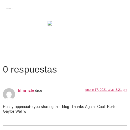
Images tagged "Media Maraton"
0 respuestas
enero 17, 2021 a las 8:21 pm
filmi izle
dice:
Really appreciate you sharing this blog. Thanks Again. Cool. Berte
Gaylor Walliw