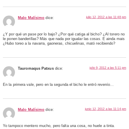
julio 12, 2012 a las 11:48 pm
Malo Malísimo
dice:
¿Y por qué un pase por lo bajo? ¿Por qué catiga al bicho? ¿Al torero no
le ponen banderillas? Más que nada por igualar las cosas. E ainda mais
¿Hubo toreo a la navarra, gaoneras, chicuelinas, mató recibiendo?
julio 9, 2012 a las 5:11 pm
Tauromaqus Patxus
dice:
En la primera vale, pero en la segunda el bicho le entró revenío…
junio 12, 2012 a las 11:14 pm
Malo Malísimo
dice:
Yo tampoco mentero mucho, pero falta una cosa, no huele a tinta.