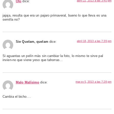
abril 22, 2013 a las 3:40 pm
Oto
dice:
jajaja, resulta que era un pajaro primaveral, bueno lo que lleva es una
semilla no?
abril 18, 2013 a las 7:39 pm
Sie Quelam, quelam
dice:
Si aguantas un pelín más sin cambiar la foto, lo mismo te sirve pal
invien-no que viene yeso que tahorras…
marzo 5, 2013 a las 7:28 pm
Malo Malísimo
dice:
Cambia el bicho….