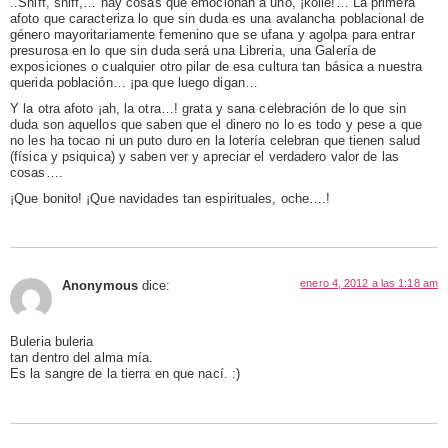
..Sniff, sniff,… hay cosas que emocionan a uno, ¡koile!… La primera
afoto que caracteriza lo que sin duda es una avalancha poblacional de
género mayoritariamente femenino que se ufana y agolpa para entrar
presurosa en lo que sin duda será una Libreria, una Galería de
exposiciones o cualquier otro pilar de esa cultura tan básica a nuestra
querida población… ¡pa que luego digan…
Y la otra afoto ¡ah, la otra…! grata y sana celebración de lo que sin
duda son aquellos que saben que el dinero no lo es todo y pese a que
no les ha tocao ni un puto duro en la lotería celebran que tienen salud
(física y psiquica) y saben ver y apreciar el verdadero valor de las
cosas….
¡Que bonito! ¡Que navidades tan espirituales, oche….!
enero 4, 2012 a las 1:18 am
Anonymous
dice:
Buleria buleria
tan dentro del alma mía.
Es la sangre de la tierra en que nací. :)