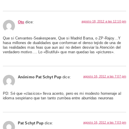
agosto 18, 2012 a las 12:10 pm
Oto
dice:
Que si Cervantes-Seakespeare, Que si Madrid Barsa, o ZP-Rajoy…Y
hasa millones de dualidades que conforman el denso tejido de una de
las realidades mas feas que aun así no deben desviar la Atención del
verdadero motivo…. Lo «Biutiful» que man quedao las «pictures».
agosto 16, 2012 a las 7:07 pm
Anónimo Pat Schyt Pup
dice:
PD: Sé que «clasicos» lleva acento, pero es mi modesto homenaje al
idioma sespiriano que tan tanto zumbea entre aburridas neuronas
agosto 16, 2012 a las 7:03 pm
Pat Schyt Pup
dice: