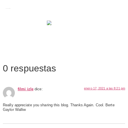
Images tagged "Pilar Eyre"
0 respuestas
enero 17, 2021 a las 8:21 pm
filmi izle
dice:
Really appreciate you sharing this blog. Thanks Again. Cool. Berte
Gaylor Walliw