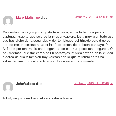
octubre 7, 2013 a las 8:44 am
Malo Malísimo
dice:
Me gustan tus rayos y me gusta tu explicaçao de la técnica para su
captura…»suerte que sólo es la imagen»..jejeje. Está muy bien todo eso
que has dicho de la seguridad y del tembleque del trípode pero digo yo,
¿no es mejor ponerse a hacer las fotos cerca de un buen pararayos?
Así siempre tendrás la casi seguridad de estar un poco más seguro. ¿O
no? Además, el estar cerca de un pararayos implica estar o en la ciudad
o cerca de ella y también hay veletas con lo que mirando estas ya
sabes la dirección del viento y por donde va a ir la tormenta…
octubre 1, 2013 a las 12:48 pm
JohnValdex
dice:
Tchs!, seguro que luego el café sabe a Rayos.