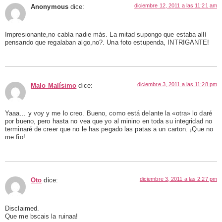
diciembre 12, 2011 a las 11:21 am
Anonymous
dice:
Impresionante,no cabía nadie más. La mitad supongo que estaba allí
pensando que regalaban algo,no?. Una foto estupenda, INTRIGANTE!
diciembre 3, 2011 a las 11:28 pm
Malo Malísimo
dice:
Yaaa… y voy y me lo creo. Bueno, como está delante la «otra» lo daré
por bueno, pero hasta no vea que yo al minino en toda su integridad no
terminaré de creer que no le has pegado las patas a un carton. ¡Que no
me fio!
diciembre 3, 2011 a las 2:27 pm
Oto
dice:
Disclaimed.
Que me bscais la ruinaa!