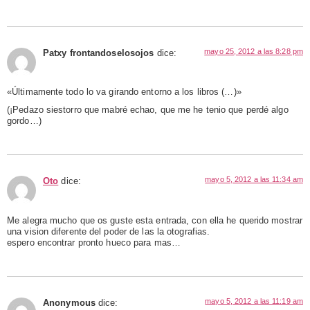
mayo 25, 2012 a las 8:28 pm
Patxy frontandoselosojos
dice:
«Últimamente todo lo va girando entorno a los libros (…)»
(¡Pedazo siestorro que mabré echao, que me he tenio que perdé algo
gordo…)
mayo 5, 2012 a las 11:34 am
Oto
dice:
Me alegra mucho que os guste esta entrada, con ella he querido mostrar
una vision diferente del poder de las la otografias.
espero encontrar pronto hueco para mas…
mayo 5, 2012 a las 11:19 am
Anonymous
dice: