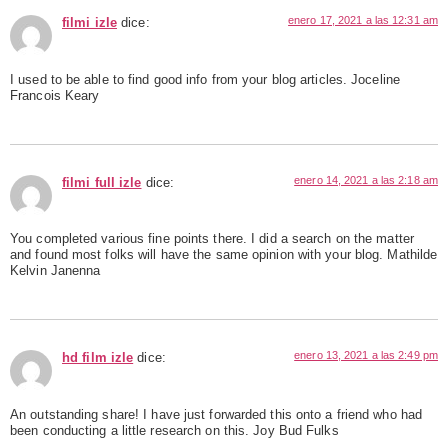
enero 17, 2021 a las 12:31 am
filmi izle
dice:
I used to be able to find good info from your blog articles. Joceline
Francois Keary
enero 14, 2021 a las 2:18 am
filmi full izle
dice:
You completed various fine points there. I did a search on the matter
and found most folks will have the same opinion with your blog. Mathilde
Kelvin Janenna
enero 13, 2021 a las 2:49 pm
hd film izle
dice:
An outstanding share! I have just forwarded this onto a friend who had
been conducting a little research on this. Joy Bud Fulks