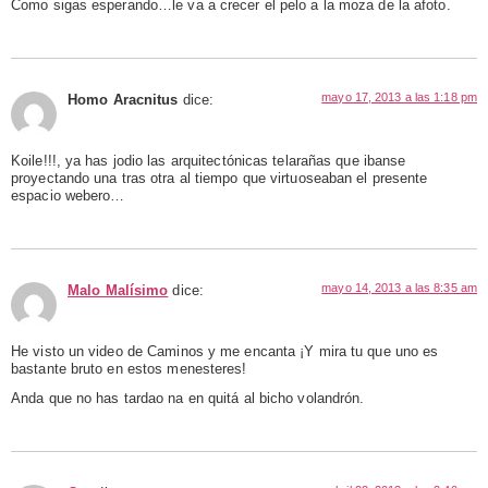
Como sigas esperando…le va a crecer el pelo a la moza de la afoto.
mayo 17, 2013 a las 1:18 pm
Homo Aracnitus
dice:
Koile!!!, ya has jodio las arquitectónicas telarañas que ibanse
proyectando una tras otra al tiempo que virtuoseaban el presente
espacio webero…
mayo 14, 2013 a las 8:35 am
Malo Malísimo
dice:
He visto un video de Caminos y me encanta ¡Y mira tu que uno es
bastante bruto en estos menesteres!
Anda que no has tardao na en quitá al bicho volandrón.