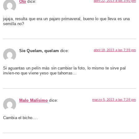
abril 22, 2013 a las 3:40 pm
Oto
dice:
jajaja, resulta que era un pajaro primaveral, bueno lo que lleva es una
semilla no?
abril 18, 2013 a las 7:39 pm
Sie Quelam, quelam
dice:
Si aguantas un pelín más sin cambiar la foto, lo mismo te sirve pal
invien-no que viene yeso que tahorras…
marzo 5, 2013 a las 7:28 pm
Malo Malísimo
dice:
Cambia el bicho….