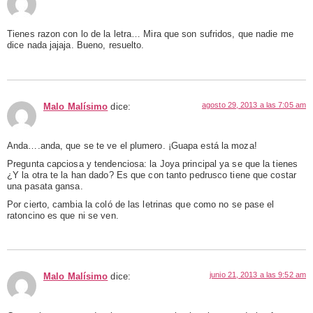
Tienes razon con lo de la letra… Mira que son sufridos, que nadie me
dice nada jajaja. Bueno, resuelto.
agosto 29, 2013 a las 7:05 am
Malo Malísimo
dice:
Anda….anda, que se te ve el plumero. ¡Guapa está la moza!
Pregunta capciosa y tendenciosa: la Joya principal ya se que la tienes
¿Y la otra te la han dado? Es que con tanto pedrusco tiene que costar
una pasata gansa.
Por cierto, cambia la coló de las letrinas que como no se pase el
ratoncino es que ni se ven.
junio 21, 2013 a las 9:52 am
Malo Malísimo
dice: