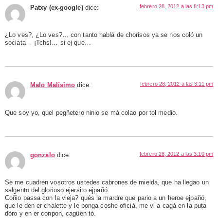
febrero 28, 2012 a las 8:13 pm
Patxy (ex-google)
dice:
¿Lo ves?, ¿Lo ves?… con tanto hablá de chorisos ya se nos coló un
sociata… ¡Tchs!… si ej que…
febrero 28, 2012 a las 3:11 pm
Malo Malísimo
dice:
Que soy yo, quel pegñetero ninio se má colao por tol medio.
febrero 28, 2012 a las 3:10 pm
gonzalo
dice:
Se me cuadren vosotros ustedes cabrones de mielda, que ha llegao un
salgento del glorioso ejersito ejpañó.
Coñio passa con la vieja? qués la mardre que pario a un heroe ejpañó,
que le den er chalette y le ponga coshe oficiá, me vi a cagá en la puta
dòro y en er conpon, cagüen tó.