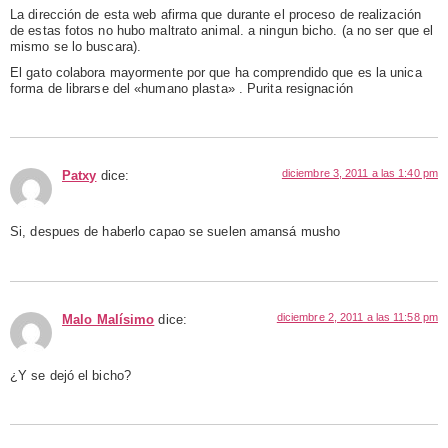
La dirección de esta web afirma que durante el proceso de realización
de estas fotos no hubo maltrato animal. a ningun bicho. (a no ser que el
mismo se lo buscara).
El gato colabora mayormente por que ha comprendido que es la unica
forma de librarse del «humano plasta» . Purita resignación
diciembre 3, 2011 a las 1:40 pm
Patxy
dice:
Si, despues de haberlo capao se suelen amansá musho
diciembre 2, 2011 a las 11:58 pm
Malo Malísimo
dice:
¿Y se dejó el bicho?