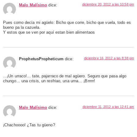
diciembre 20, 2012 a las 10:58 pm
Malo Malísimo
dice:
Pues como decía mi agüelo: Bicho que corre, bicho que vuela, todo es
bueno pa la cazuela.
Y estos que se ven por aquí estan bien alimentaos
diciembre 16, 2012 a las 8:38 pm
ProphetusPropheticum
dice:
…¡Un urraco!… tate, pajarraco de mal agüero. Seguro que pasa algo
chungo… una crisis, un resfriao, una urna… ¡Brrrrr!
diciembre 11, 2012 a las 12:41 am
Malo Malísimo
dice:
¡Chachoooo! ¿Tas tu güeno?