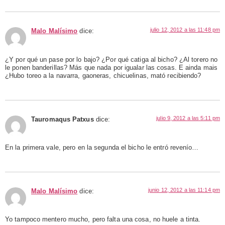
julio 12, 2012 a las 11:48 pm
Malo Malísimo
dice:
¿Y por qué un pase por lo bajo? ¿Por qué catiga al bicho? ¿Al torero no
le ponen banderillas? Más que nada por igualar las cosas. E ainda mais
¿Hubo toreo a la navarra, gaoneras, chicuelinas, mató recibiendo?
julio 9, 2012 a las 5:11 pm
Tauromaqus Patxus
dice:
En la primera vale, pero en la segunda el bicho le entró revenío…
junio 12, 2012 a las 11:14 pm
Malo Malísimo
dice:
Yo tampoco mentero mucho, pero falta una cosa, no huele a tinta.