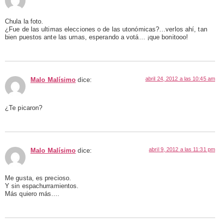
Chula la foto.
¿Fue de las ultimas elecciones o de las utonómicas?…verlos ahí, tan
bien puestos ante las urnas, esperando a votá… ¡que bonitooo!
abril 24, 2012 a las 10:45 am
Malo Malísimo
dice:
¿Te picaron?
abril 9, 2012 a las 11:31 pm
Malo Malísimo
dice:
Me gusta, es precioso.
Y sin espachurramientos.
Más quiero más….