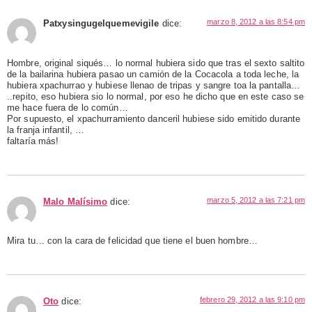
marzo 8, 2012 a las 8:54 pm
Patxysingugelquemevigile
dice:
Hombre, original siqués… lo normal hubiera sido que tras el sexto saltito
de la bailarina hubiera pasao un camión de la Cocacola a toda leche, la
hubiera xpachurrao y hubiese llenao de tripas y sangre toa la pantalla…
..repito, eso hubiera sio lo normal, por eso he dicho que en este caso se
me hace fuera de lo común…
Por supuesto, el xpachurramiento danceril hubiese sido emitido durante
la franja infantil, …
faltaría más!
marzo 5, 2012 a las 7:21 pm
Malo Malísimo
dice:
Mira tu… con la cara de felicidad que tiene el buen hombre…
febrero 29, 2012 a las 9:10 pm
Oto
dice: