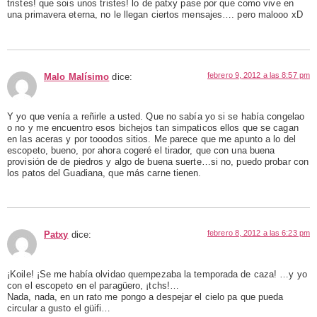
tristes! que sois unos tristes! lo de patxy pase por que como vive en
una primavera eterna, no le llegan ciertos mensajes…. pero malooo xD
febrero 9, 2012 a las 8:57 pm
Malo Malísimo
dice:
Y yo que venía a reñirle a usted. Que no sabía yo si se había congelao
o no y me encuentro esos bichejos tan simpaticos ellos que se cagan
en las aceras y por tooodos sitios. Me parece que me apunto a lo del
escopeto, bueno, por ahora cogeré el tirador, que con una buena
provisión de de piedros y algo de buena suerte…si no, puedo probar con
los patos del Guadiana, que más carne tienen.
febrero 8, 2012 a las 6:23 pm
Patxy
dice:
¡Koile! ¡Se me había olvidao quempezaba la temporada de caza! …y yo
con el escopeto en el paragüero, ¡tchs!…
Nada, nada, en un rato me pongo a despejar el cielo pa que pueda
circular a gusto el güifi…