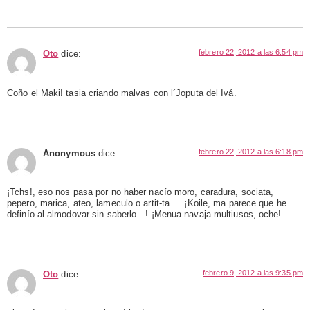
febrero 22, 2012 a las 6:54 pm
Oto
dice:
Coño el Maki! tasia criando malvas con l´Joputa del Ivá.
febrero 22, 2012 a las 6:18 pm
Anonymous
dice:
¡Tchs!, eso nos pasa por no haber nacío moro, caradura, sociata,
pepero, marica, ateo, lameculo o artit-ta…. ¡Koile, ma parece que he
definío al almodovar sin saberlo…! ¡Menua navaja multiusos, oche!
febrero 9, 2012 a las 9:35 pm
Oto
dice: