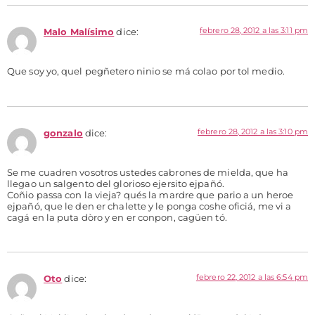
febrero 28, 2012 a las 3:11 pm
Malo Malísimo
dice:
Que soy yo, quel pegñetero ninio se má colao por tol medio.
febrero 28, 2012 a las 3:10 pm
gonzalo
dice:
Se me cuadren vosotros ustedes cabrones de mielda, que ha
llegao un salgento del glorioso ejersito ejpañó.
Coñio passa con la vieja? qués la mardre que pario a un heroe
ejpañó, que le den er chalette y le ponga coshe oficiá, me vi a
cagá en la puta dòro y en er conpon, cagüen tó.
febrero 22, 2012 a las 6:54 pm
Oto
dice: