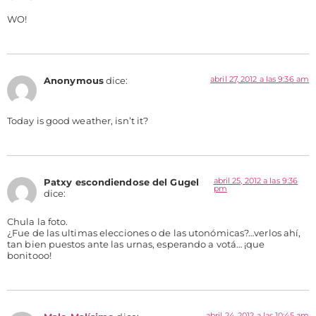
WO!
abril 27, 2012 a las 9:36 am
Anonymous
dice:
Today is good weather, isn’t it?
abril 25, 2012 a las 9:36
Patxy escondiendose del Gugel
pm
dice:
Chula la foto.
¿Fue de las ultimas elecciones o de las utonómicas?…verlos ahí,
tan bien puestos ante las urnas, esperando a votá… ¡que
bonitooo!
abril 24, 2012 a las 10:45 am