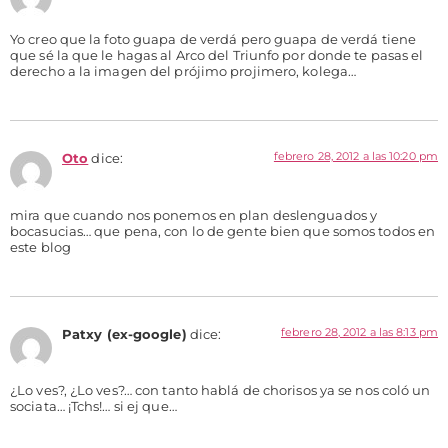
Yo creo que la foto guapa de verdá pero guapa de verdá tiene
que sé la que le hagas al Arco del Triunfo por donde te pasas el
derecho a la imagen del prójimo projimero, kolega…
febrero 28, 2012 a las 10:20 pm
Oto
dice:
mira que cuando nos ponemos en plan deslenguados y
bocasucias… que pena, con lo de gente bien que somos todos en
este blog
febrero 28, 2012 a las 8:13 pm
Patxy (ex-google)
dice:
¿Lo ves?, ¿Lo ves?… con tanto hablá de chorisos ya se nos coló un
sociata… ¡Tchs!… si ej que…