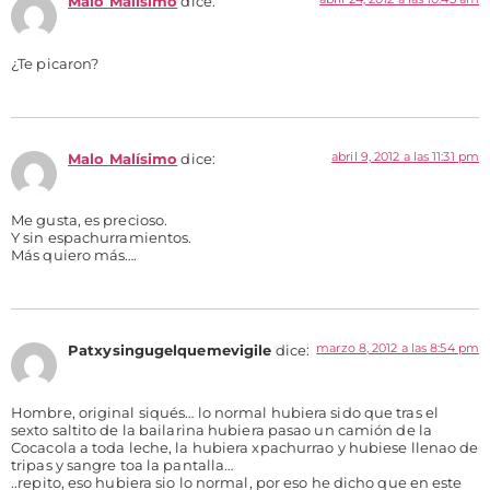
Malo Malísimo
dice:
¿Te picaron?
abril 9, 2012 a las 11:31 pm
Malo Malísimo
dice:
Me gusta, es precioso.
Y sin espachurramientos.
Más quiero más….
marzo 8, 2012 a las 8:54 pm
Patxysingugelquemevigile
dice:
Hombre, original siqués… lo normal hubiera sido que tras el
sexto saltito de la bailarina hubiera pasao un camión de la
Cocacola a toda leche, la hubiera xpachurrao y hubiese llenao de
tripas y sangre toa la pantalla…
..repito, eso hubiera sio lo normal, por eso he dicho que en este