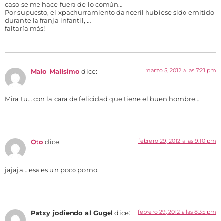
caso se me hace fuera de lo común…
Por supuesto, el xpachurramiento danceril hubiese sido emitido
durante la franja infantil, …
faltaría más!
marzo 5, 2012 a las 7:21 pm
Malo Malísimo
dice:
Mira tu… con la cara de felicidad que tiene el buen hombre…
febrero 29, 2012 a las 9:10 pm
Oto
dice:
jajaja… esa es un poco porno.
febrero 29, 2012 a las 8:35 pm
Patxy jodiendo al Gugel
dice: