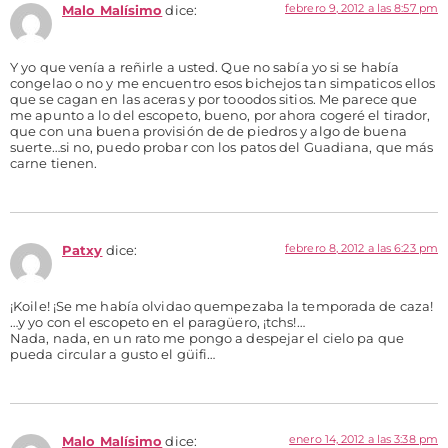
febrero 9, 2012 a las 8:57 pm
Malo Malísimo
dice:
Y yo que venía a reñirle a usted. Que no sabía yo si se había
congelao o no y me encuentro esos bichejos tan simpaticos ellos
que se cagan en las aceras y por tooodos sitios. Me parece que
me apunto a lo del escopeto, bueno, por ahora cogeré el tirador,
que con una buena provisión de de piedros y algo de buena
suerte…si no, puedo probar con los patos del Guadiana, que más
carne tienen.
febrero 8, 2012 a las 6:23 pm
Patxy
dice:
¡Koile! ¡Se me había olvidao quempezaba la temporada de caza!
…y yo con el escopeto en el paragüero, ¡tchs!…
Nada, nada, en un rato me pongo a despejar el cielo pa que
pueda circular a gusto el güifi…
enero 14, 2012 a las 3:38 pm
Malo Malísimo
dice: