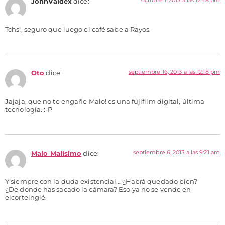
JohnValdex
dice:
Tchs!, seguro que luego el café sabe a Rayos.
septiembre 16, 2013 a las 12:18 pm
Oto
dice:
Jajaja, que no te engañe Malo! es una fujifilm digital, última
tecnología. :-P
septiembre 6, 2013 a las 9:21 am
Malo Malísimo
dice:
Y siempre con la duda existencial….¿Habrá quedado bien?
¿De donde has sacado la cámara? Eso ya no se vende en
elcorteinglé.