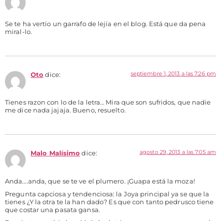
Se te ha vertío un garrafo de lejía en el blog. Está que da pena
miral-lo.
septiembre 1, 2013 a las 7:26 pm
Oto
dice:
Tienes razon con lo de la letra… Mira que son sufridos, que nadie
me dice nada jajaja. Bueno, resuelto.
agosto 29, 2013 a las 7:05 am
Malo Malísimo
dice:
Anda….anda, que se te ve el plumero. ¡Guapa está la moza!
Pregunta capciosa y tendenciosa: la Joya principal ya se que la
tienes ¿Y la otra te la han dado? Es que con tanto pedrusco tiene
que costar una pasata gansa.