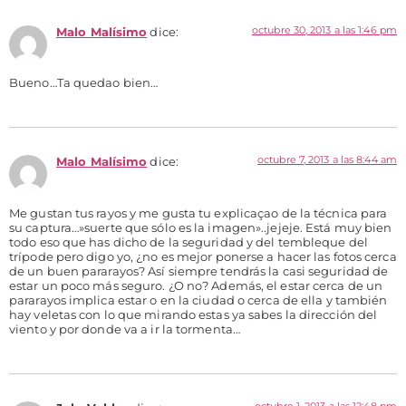
octubre 30, 2013 a las 1:46 pm
Malo Malísimo
dice:
Bueno…Ta quedao bien…
octubre 7, 2013 a las 8:44 am
Malo Malísimo
dice:
Me gustan tus rayos y me gusta tu explicaçao de la técnica para
su captura…»suerte que sólo es la imagen»..jejeje. Está muy bien
todo eso que has dicho de la seguridad y del tembleque del
trípode pero digo yo, ¿no es mejor ponerse a hacer las fotos cerca
de un buen pararayos? Así siempre tendrás la casi seguridad de
estar un poco más seguro. ¿O no? Además, el estar cerca de un
pararayos implica estar o en la ciudad o cerca de ella y también
hay veletas con lo que mirando estas ya sabes la dirección del
viento y por donde va a ir la tormenta…
octubre 1, 2013 a las 12:48 pm