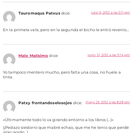
julio 9, 2012 a las 5:11 pm
Tauromaqus Patxus
dice:
En la primera vale, pero en la segunda el bicho le entró revenío…
junio 12, 2012 a las 11:14 pm
Malo Malísimo
dice:
Yo tampoco mentero mucho, pero falta una cosa, no huele a
tinta.
mayo 25, 2012 a las 8:28 pm
Patxy frontandoselosojos
dice:
«Últimamente todo lo va girando entorno a los libros (…)»
(¡Pedazo siestorro que mabré echao, que me he tenio que perdé
algo gordo…)