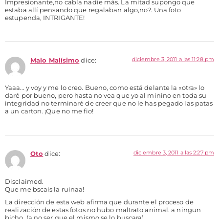
Impresionante,no cabía nadie más. La mitad supongo que
estaba allí pensando que regalaban algo,no?. Una foto
estupenda, INTRIGANTE!
diciembre 3, 2011 a las 11:28 pm
Malo Malísimo
dice:
Yaaa… y voy y me lo creo. Bueno, como está delante la «otra» lo
daré por bueno, pero hasta no vea que yo al minino en toda su
integridad no terminaré de creer que no le has pegado las patas
a un carton. ¡Que no me fio!
diciembre 3, 2011 a las 2:27 pm
Oto
dice:
Disclaimed.
Que me bscais la ruinaa!
La dirección de esta web afirma que durante el proceso de
realización de estas fotos no hubo maltrato animal. a ningun
bicho. (a no ser que el mismo se lo buscara).