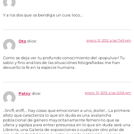
Y a los dos que os bendiga un cura loco…
enero 12, 2012 a las 7:49 pm
Oto
dice:
Como se deja ver tu profundo conocimiento del «populus»! Tu
sabio y fino análisis de las situaciónes fotografiadas me han
devuelto la fe en la especie humana.
enero 10, 2012 a las 12:06 pm
Patxy
dice:
..Sniff, sniff,… hay cosas que emocionan a uno, ¡koile!… La primera
afoto que caracteriza lo que sin duda es una avalancha
poblacional de género mayoritariamente femenino que se
ufana y agolpa para entrar presurosa en lo que sin duda será una
Libreria, una Galería de exposiciones o cualquier otro pilar de