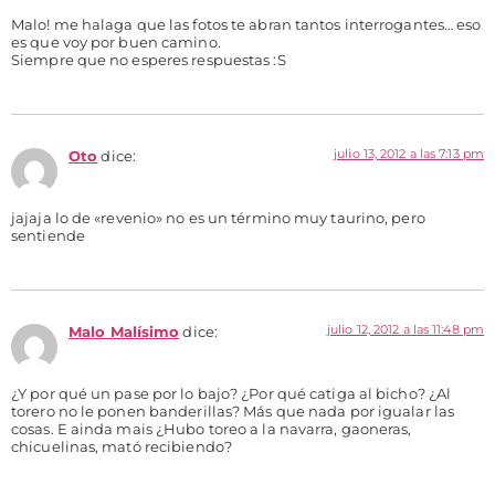
Malo! me halaga que las fotos te abran tantos interrogantes… eso
es que voy por buen camino.
Siempre que no esperes respuestas :S
julio 13, 2012 a las 7:13 pm
Oto
dice:
jajaja lo de «revenio» no es un término muy taurino, pero
sentiende
julio 12, 2012 a las 11:48 pm
Malo Malísimo
dice:
¿Y por qué un pase por lo bajo? ¿Por qué catiga al bicho? ¿Al
torero no le ponen banderillas? Más que nada por igualar las
cosas. E ainda mais ¿Hubo toreo a la navarra, gaoneras,
chicuelinas, mató recibiendo?