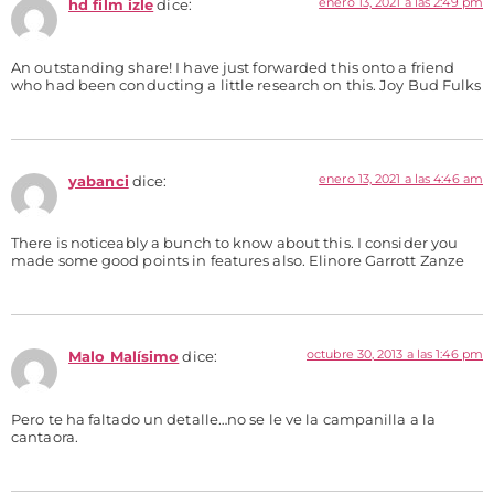
enero 13, 2021 a las 2:49 pm
hd film izle
dice:
An outstanding share! I have just forwarded this onto a friend
who had been conducting a little research on this. Joy Bud Fulks
enero 13, 2021 a las 4:46 am
yabanci
dice:
There is noticeably a bunch to know about this. I consider you
made some good points in features also. Elinore Garrott Zanze
octubre 30, 2013 a las 1:46 pm
Malo Malísimo
dice:
Pero te ha faltado un detalle…no se le ve la campanilla a la
cantaora.