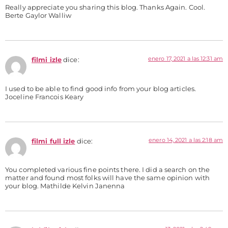
Really appreciate you sharing this blog. Thanks Again. Cool.
Berte Gaylor Walliw
enero 17, 2021 a las 12:31 am
filmi izle
dice:
I used to be able to find good info from your blog articles.
Joceline Francois Keary
enero 14, 2021 a las 2:18 am
filmi full izle
dice:
You completed various fine points there. I did a search on the
matter and found most folks will have the same opinion with
your blog. Mathilde Kelvin Janenna