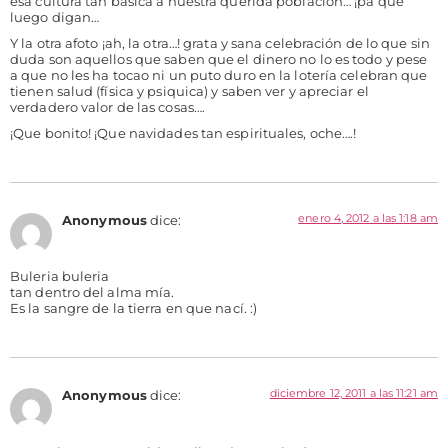
esa cultura tan básica a nuestra querida población… ¡pa que
luego digan…
Y la otra afoto ¡ah, la otra…! grata y sana celebración de lo que sin
duda son aquellos que saben que el dinero no lo es todo y pese
a que no les ha tocao ni un puto duro en la lotería celebran que
tienen salud (física y psiquica) y saben ver y apreciar el
verdadero valor de las cosas….
¡Que bonito! ¡Que navidades tan espirituales, oche….!
enero 4, 2012 a las 1:18 am
Anonymous
dice:
Buleria buleria
tan dentro del alma mía.
Es la sangre de la tierra en que nací. :)
diciembre 12, 2011 a las 11:21 am
Anonymous
dice: