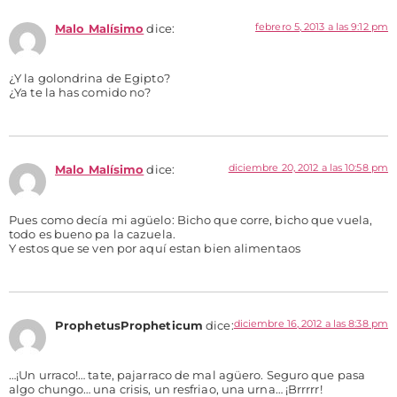
febrero 5, 2013 a las 9:12 pm
Malo Malísimo
dice:
¿Y la golondrina de Egipto?
¿Ya te la has comido no?
diciembre 20, 2012 a las 10:58 pm
Malo Malísimo
dice:
Pues como decía mi agüelo: Bicho que corre, bicho que vuela,
todo es bueno pa la cazuela.
Y estos que se ven por aquí estan bien alimentaos
diciembre 16, 2012 a las 8:38 pm
ProphetusPropheticum
dice:
…¡Un urraco!… tate, pajarraco de mal agüero. Seguro que pasa
algo chungo… una crisis, un resfriao, una urna… ¡Brrrrr!