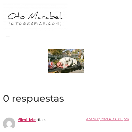
Images tagged "sin"
0 respuestas
enero 17, 2021 a las 8:21 pm
filmi izle
dice: