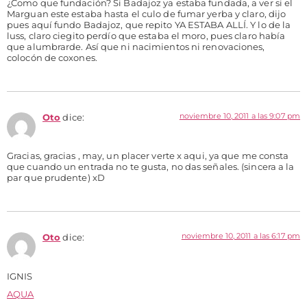
¿Como que fundación? Si Badajoz ya estaba fundada, a ver si el
Marguan este estaba hasta el culo de fumar yerba y claro, dijo
pues aquí fundo Badajoz, que repito YA ESTABA ALLÍ. Y lo de la
luss, claro ciegito perdío que estaba el moro, pues claro había
que alumbrarde. Así que ni nacimientos ni renovaciones,
colocón de coxones.
noviembre 10, 2011 a las 9:07 pm
Oto
dice:
Gracias, gracias , may, un placer verte x aqui, ya que me consta
que cuando un entrada no te gusta, no das señales. (sincera a la
par que prudente) xD
noviembre 10, 2011 a las 6:17 pm
Oto
dice:
IGNIS
AQUA