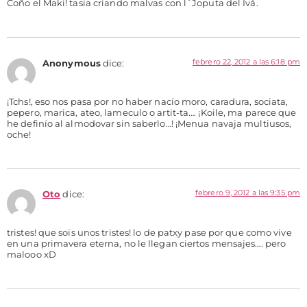
Coño el Maki! tasia criando malvas con l´Joputa del Ivá.
febrero 22, 2012 a las 6:18 pm
Anonymous
dice:
¡Tchs!, eso nos pasa por no haber nacío moro, caradura, sociata,
pepero, marica, ateo, lameculo o artit-ta…. ¡Koile, ma parece que
he definío al almodovar sin saberlo…! ¡Menua navaja multiusos,
oche!
febrero 9, 2012 a las 9:35 pm
Oto
dice:
tristes! que sois unos tristes! lo de patxy pase por que como vive
en una primavera eterna, no le llegan ciertos mensajes…. pero
malooo xD