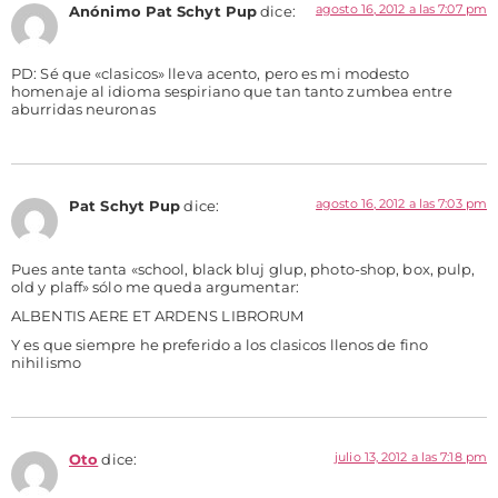
agosto 16, 2012 a las 7:07 pm
Anónimo Pat Schyt Pup
dice:
PD: Sé que «clasicos» lleva acento, pero es mi modesto
homenaje al idioma sespiriano que tan tanto zumbea entre
aburridas neuronas
agosto 16, 2012 a las 7:03 pm
Pat Schyt Pup
dice:
Pues ante tanta «school, black bluj glup, photo-shop, box, pulp,
old y plaff» sólo me queda argumentar:
ALBENTIS AERE ET ARDENS LIBRORUM
Y es que siempre he preferido a los clasicos llenos de fino
nihilismo
julio 13, 2012 a las 7:18 pm
Oto
dice: