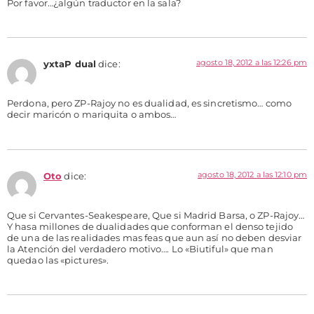
Por favor…¿algún traductor en la sala?
agosto 18, 2012 a las 12:26 pm
yxtaP dual
dice:
Perdona, pero ZP-Rajoy no es dualidad, es sincretismo… como
decir maricón o mariquita o ambos…
agosto 18, 2012 a las 12:10 pm
Oto
dice:
Que si Cervantes-Seakespeare, Que si Madrid Barsa, o ZP-Rajoy…
Y hasa millones de dualidades que conforman el denso tejido
de una de las realidades mas feas que aun así no deben desviar
la Atención del verdadero motivo…. Lo «Biutiful» que man
quedao las «pictures».