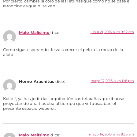
Por cierto, cambia la coló de las letrinas que como no se pase el
ratoncino es que ni se ven.
junio 21, 2013 a las 9:52 am
Malo Malísimo
dice:
Como sigas esperando…le va a crecer el pelo a la moza de la
afoto.
mayo 17, 2013 a las 1:18 pm
Homo Aracnitus
dice:
Koile!!!, ya has jodio las arquitectónicas telarañas que ibanse
proyectando una tras otra al tiempo que virtuoseaban el
presente espacio webero…
mayo 14, 2013 a las 8:35 am
Malo Malísimo
dice: