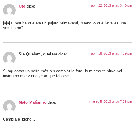
abril 22, 2013 a las 3:40 pm
Oto
dice:
jajaja, resulta que era un pajaro primaveral, bueno lo que lleva es una
semilla no?
abril 18, 2013 a las 7:39 pm
Sie Quelam, quelam
dice:
Si aguantas un pelín más sin cambiar la foto, lo mismo te sirve pal
invien-no que viene yeso que tahorras…
marzo 5, 2013 a las 7:28 pm
Malo Malísimo
dice:
Cambia el bicho….