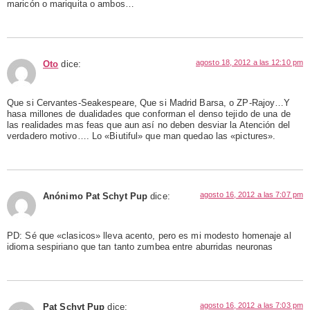
maricón o mariquita o ambos…
agosto 18, 2012 a las 12:10 pm
Oto
dice:
Que si Cervantes-Seakespeare, Que si Madrid Barsa, o ZP-Rajoy…Y
hasa millones de dualidades que conforman el denso tejido de una de
las realidades mas feas que aun así no deben desviar la Atención del
verdadero motivo…. Lo «Biutiful» que man quedao las «pictures».
agosto 16, 2012 a las 7:07 pm
Anónimo Pat Schyt Pup
dice:
PD: Sé que «clasicos» lleva acento, pero es mi modesto homenaje al
idioma sespiriano que tan tanto zumbea entre aburridas neuronas
agosto 16, 2012 a las 7:03 pm
Pat Schyt Pup
dice: