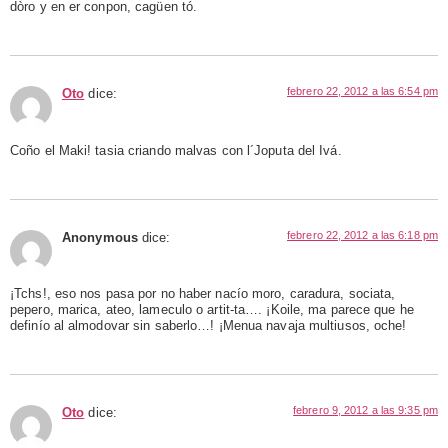
dòro y en er conpon, cagüen tó.
febrero 22, 2012 a las 6:54 pm
Oto
dice:
Coño el Maki! tasia criando malvas con l´Joputa del Ivá.
febrero 22, 2012 a las 6:18 pm
Anonymous
dice:
¡Tchs!, eso nos pasa por no haber nacío moro, caradura, sociata,
pepero, marica, ateo, lameculo o artit-ta…. ¡Koile, ma parece que he
definío al almodovar sin saberlo…! ¡Menua navaja multiusos, oche!
febrero 9, 2012 a las 9:35 pm
Oto
dice: