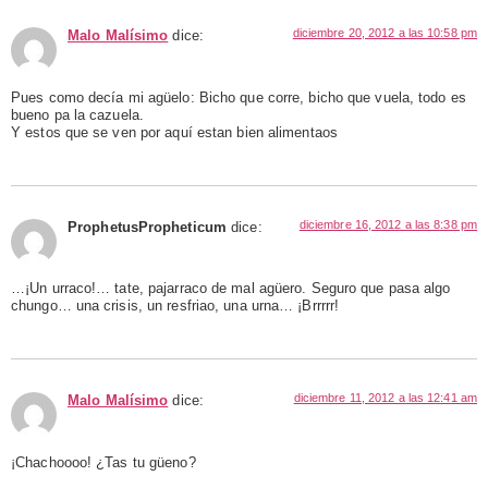
diciembre 20, 2012 a las 10:58 pm
Malo Malísimo
dice:
Pues como decía mi agüelo: Bicho que corre, bicho que vuela, todo es
bueno pa la cazuela.
Y estos que se ven por aquí estan bien alimentaos
diciembre 16, 2012 a las 8:38 pm
ProphetusPropheticum
dice:
…¡Un urraco!… tate, pajarraco de mal agüero. Seguro que pasa algo
chungo… una crisis, un resfriao, una urna… ¡Brrrrr!
diciembre 11, 2012 a las 12:41 am
Malo Malísimo
dice:
¡Chachoooo! ¿Tas tu güeno?