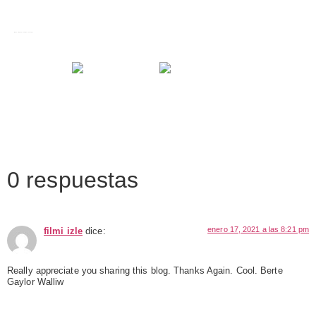
Images tagged "suerte de saavedra"
0 respuestas
enero 17, 2021 a las 8:21 pm
filmi izle
dice:
Really appreciate you sharing this blog. Thanks Again. Cool. Berte
Gaylor Walliw