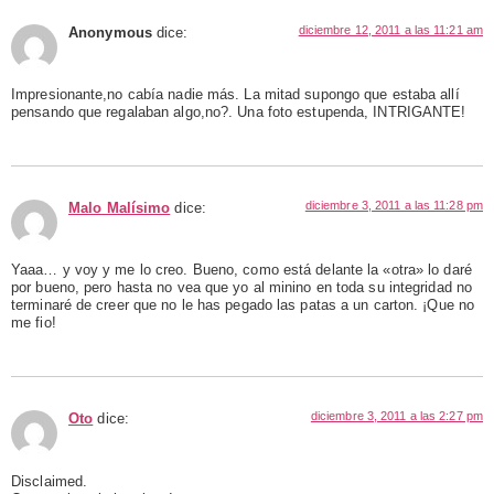
diciembre 12, 2011 a las 11:21 am
Anonymous
dice:
Impresionante,no cabía nadie más. La mitad supongo que estaba allí
pensando que regalaban algo,no?. Una foto estupenda, INTRIGANTE!
diciembre 3, 2011 a las 11:28 pm
Malo Malísimo
dice:
Yaaa… y voy y me lo creo. Bueno, como está delante la «otra» lo daré
por bueno, pero hasta no vea que yo al minino en toda su integridad no
terminaré de creer que no le has pegado las patas a un carton. ¡Que no
me fio!
diciembre 3, 2011 a las 2:27 pm
Oto
dice:
Disclaimed.