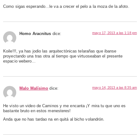
Como sigas esperando…le va a crecer el pelo a la moza de la afoto.
mayo 17, 2013 a las 1:18 pm
Homo Aracnitus
dice:
Koile!!!, ya has jodio las arquitectónicas telarañas que ibanse
proyectando una tras otra al tiempo que virtuoseaban el presente
espacio webero…
mayo 14, 2013 a las 8:35 am
Malo Malísimo
dice:
He visto un video de Caminos y me encanta ¡Y mira tu que uno es
bastante bruto en estos menesteres!
Anda que no has tardao na en quitá al bicho volandrón.