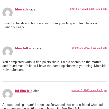
enero 17, 2021 a las 12:31 am
filmi izle
dice:
I used to be able to find good info from your blog articles. Joceline
Francois Keary
enero 14, 2021 a las 2:18 am
filmi full izle
dice:
You completed various fine points there. I did a search on the matter
and found most folks will have the same opinion with your blog. Mathilde
Kelvin Janenna
enero 13, 2021 a las 2:49 pm
hd film izle
dice:
An outstanding share! I have just forwarded this onto a friend who had
been conducting a little research on this. Joy Bud Fulks