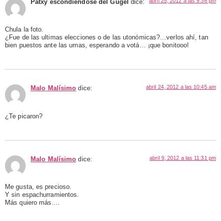
abril 25, 2012 a las 9:36 pm
Patxy escondiendose del Gugel
dice:
Chula la foto.
¿Fue de las ultimas elecciones o de las utonómicas?…verlos ahí, tan
bien puestos ante las urnas, esperando a votá… ¡que bonitooo!
abril 24, 2012 a las 10:45 am
Malo Malísimo
dice:
¿Te picaron?
abril 9, 2012 a las 11:31 pm
Malo Malísimo
dice:
Me gusta, es precioso.
Y sin espachurramientos.
Más quiero más….