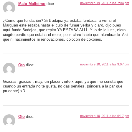
noviembre 19, 2011 a las 7:04 pm
Malo Malísimo
dice:
¿Como que fundación? Si Badajoz ya estaba fundada, a ver si el
Marguan este estaba hasta el culo de fumar yerba y claro, dijo pues
aquí fundo Badajoz, que repito YA ESTABA ALLÍ. Y lo de la luss, claro
ciegito perdío que estaba el moro, pues claro había que alumbrarde. Así
que ni nacimientos ni renovaciones, colocón de coxones.
noviembre 10, 2011 a las 9:07 pm
Oto
dice:
Gracias, gracias , may, un placer verte x aqui, ya que me consta que
cuando un entrada no te gusta, no das señales. (sincera a la par que
prudente) xD
noviembre 10, 2011 a las 6:17 pm
Oto
dice: