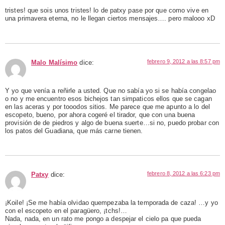
tristes! que sois unos tristes! lo de patxy pase por que como vive en
una primavera eterna, no le llegan ciertos mensajes…. pero malooo xD
febrero 9, 2012 a las 8:57 pm
Malo Malísimo
dice:
Y yo que venía a reñirle a usted. Que no sabía yo si se había congelao
o no y me encuentro esos bichejos tan simpaticos ellos que se cagan
en las aceras y por tooodos sitios. Me parece que me apunto a lo del
escopeto, bueno, por ahora cogeré el tirador, que con una buena
provisión de de piedros y algo de buena suerte…si no, puedo probar con
los patos del Guadiana, que más carne tienen.
febrero 8, 2012 a las 6:23 pm
Patxy
dice:
¡Koile! ¡Se me había olvidao quempezaba la temporada de caza! …y yo
con el escopeto en el paragüero, ¡tchs!…
Nada, nada, en un rato me pongo a despejar el cielo pa que pueda