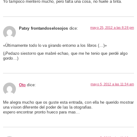
Yo tampoco mentero mucho, pero falta una cosa, no huele a tinta.
mayo 25, 2012 a las 8:28 pm
Patxy frontandoselosojos
dice:
«Últimamente todo lo va girando entorno a los libros (…)»
(¡Pedazo siestorro que mabré echao, que me he tenio que perdé algo
gordo…)
mayo 5, 2012 a las 11:34 am
Oto
dice:
Me alegra mucho que os guste esta entrada, con ella he querido mostrar
una vision diferente del poder de las la otografias.
espero encontrar pronto hueco para mas…