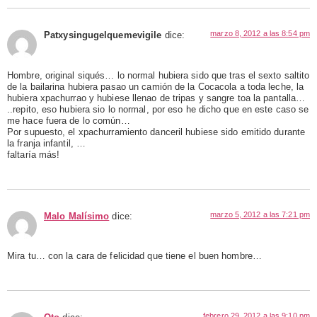
marzo 8, 2012 a las 8:54 pm
Patxysingugelquemevigile
dice:
Hombre, original siqués… lo normal hubiera sido que tras el sexto saltito
de la bailarina hubiera pasao un camión de la Cocacola a toda leche, la
hubiera xpachurrao y hubiese llenao de tripas y sangre toa la pantalla…
..repito, eso hubiera sio lo normal, por eso he dicho que en este caso se
me hace fuera de lo común…
Por supuesto, el xpachurramiento danceril hubiese sido emitido durante
la franja infantil, …
faltaría más!
marzo 5, 2012 a las 7:21 pm
Malo Malísimo
dice:
Mira tu… con la cara de felicidad que tiene el buen hombre…
febrero 29, 2012 a las 9:10 pm