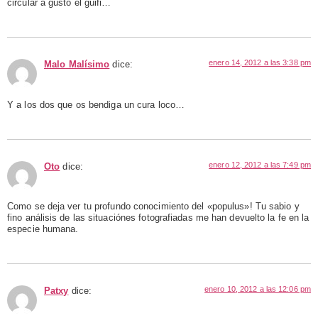
circular a gusto el güifi…
enero 14, 2012 a las 3:38 pm
Malo Malísimo
dice:
Y a los dos que os bendiga un cura loco…
enero 12, 2012 a las 7:49 pm
Oto
dice:
Como se deja ver tu profundo conocimiento del «populus»! Tu sabio y
fino análisis de las situaciónes fotografiadas me han devuelto la fe en la
especie humana.
enero 10, 2012 a las 12:06 pm
Patxy
dice: