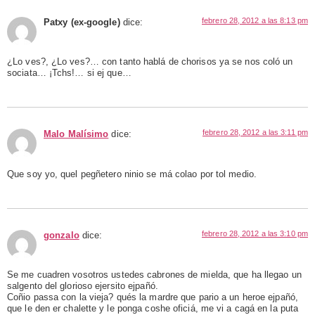
febrero 28, 2012 a las 8:13 pm
Patxy (ex-google)
dice:
¿Lo ves?, ¿Lo ves?… con tanto hablá de chorisos ya se nos coló un
sociata… ¡Tchs!… si ej que…
febrero 28, 2012 a las 3:11 pm
Malo Malísimo
dice:
Que soy yo, quel pegñetero ninio se má colao por tol medio.
febrero 28, 2012 a las 3:10 pm
gonzalo
dice:
Se me cuadren vosotros ustedes cabrones de mielda, que ha llegao un
salgento del glorioso ejersito ejpañó.
Coñio passa con la vieja? qués la mardre que pario a un heroe ejpañó,
que le den er chalette y le ponga coshe oficiá, me vi a cagá en la puta