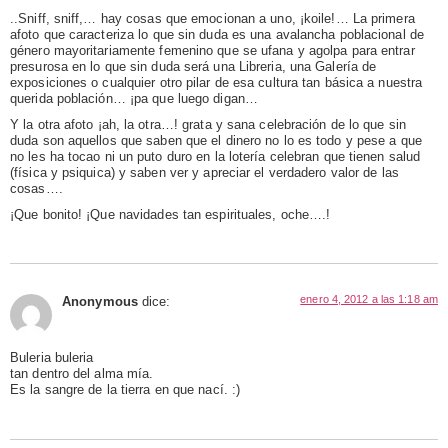
..Sniff, sniff,… hay cosas que emocionan a uno, ¡koile!… La primera
afoto que caracteriza lo que sin duda es una avalancha poblacional de
género mayoritariamente femenino que se ufana y agolpa para entrar
presurosa en lo que sin duda será una Libreria, una Galería de
exposiciones o cualquier otro pilar de esa cultura tan básica a nuestra
querida población… ¡pa que luego digan…
Y la otra afoto ¡ah, la otra…! grata y sana celebración de lo que sin
duda son aquellos que saben que el dinero no lo es todo y pese a que
no les ha tocao ni un puto duro en la lotería celebran que tienen salud
(física y psiquica) y saben ver y apreciar el verdadero valor de las
cosas….
¡Que bonito! ¡Que navidades tan espirituales, oche….!
enero 4, 2012 a las 1:18 am
Anonymous
dice:
Buleria buleria
tan dentro del alma mía.
Es la sangre de la tierra en que nací. :)