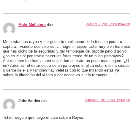
octubre 7, 2013 a las 8:44 am
Malo Malísimo
dice:
Me gustan tus rayos y me gusta tu explicaçao de la técnica para su
captura…»suerte que sólo es la imagen»..jejeje. Está muy bien todo eso
que has dicho de la seguridad y del tembleque del trípode pero digo yo,
¿no es mejor ponerse a hacer las fotos cerca de un buen pararayos?
Así siempre tendrás la casi seguridad de estar un poco más seguro. ¿O
no? Además, el estar cerca de un pararayos implica estar o en la ciudad
o cerca de ella y también hay veletas con lo que mirando estas ya
sabes la dirección del viento y por donde va a ir la tormenta…
octubre 1, 2013 a las 12:48 pm
JohnValdex
dice:
Tchs!, seguro que luego el café sabe a Rayos.